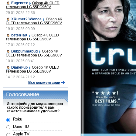
Eugenrex
Обзор 4K OLED
телевизора LG 55EG960V
29.01.2025 22:36
XRumer23Wence
Обзор 4K
OLED телевизора LG 55EG960V
19.01.2025 09:09
betenTaX
Обзор 4K OLED
телевизора LG 55EG960V
17.01.2025 07:12
Bubpummabug
Обзор 4K
OLED телевизора LG 55EG960V
10.01.2025 08:41
DianeFup
Обзор 4K OLED
телевизора LG 55EG960V
14.12.2024 21:12
Все комментарии
Голосование
Интерфейс для медиаплееров
какого производителя вам
кажется наиболее удобным?
Roku
Dune HD
Apple TV