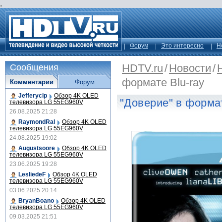
.
Форум
Это интересно
Н
HDTV.ru
/
Новости
/
Сообщения
формате Blu-ray
Комментарии
Форум
Jefferycip
Обзор 4K OLED
"Доверие" в формат
телевизора LG 55EG960V
26.08.2025 21:28
RaymondRal
Обзор 4K OLED
телевизора LG 55EG960V
24.08.2025 19:02
Augustsoore
Обзор 4K OLED
телевизора LG 55EG960V
23.06.2025 19:28
LesliedeF
Обзор 4K OLED
телевизора LG 55EG960V
03.06.2025 20:14
BryanBoano
Обзор 4K OLED
телевизора LG 55EG960V
09.03.2025 21:51