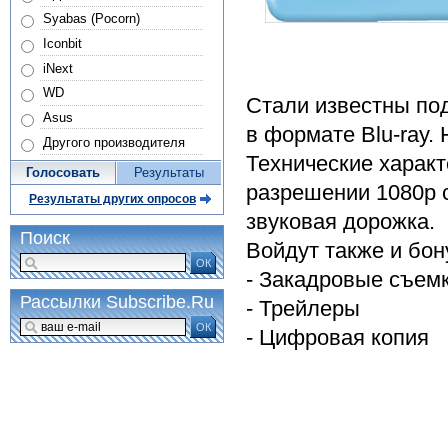
Syabas (Pocorn)
Iconbit
iNext
WD
Стали известны по
Asus
в формате Blu-ray. 
Другого производителя
Технические характ
Голосовать
Результаты
разрешении 1080р с
Результаты других опросов
звуковая дорожка.
Поиск
Войдут также и бон
ОК
- Закадровые съем
Рассылки Subscribe.Ru
- Трейлеры
ОК
- Цифровая копия