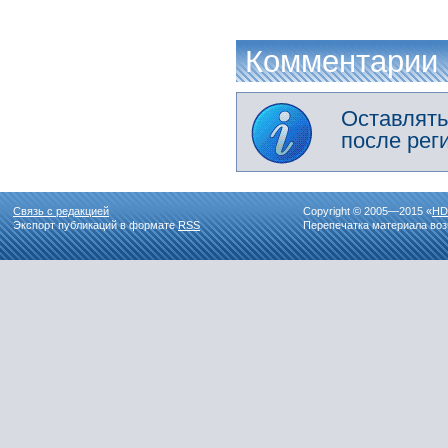
Комментарии
Оставлять
после рег
Связь с редакцией
Copyright © 2005—2015 «
HD
Экспорт публикаций в формате
RSS
Перепечатка материала воз