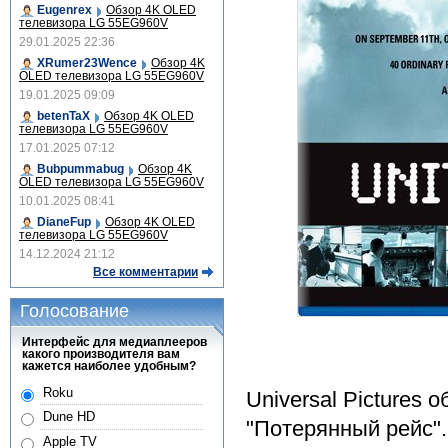
Eugenrex
Обзор 4K OLED
телевизора LG 55EG960V
29.01.2025 22:36
XRumer23Wence
Обзор 4K
OLED телевизора LG 55EG960V
19.01.2025 09:09
betenTaX
Обзор 4K OLED
телевизора LG 55EG960V
17.01.2025 07:12
Bubpummabug
Обзор 4K
OLED телевизора LG 55EG960V
10.01.2025 08:41
DianeFup
Обзор 4K OLED
телевизора LG 55EG960V
14.12.2024 21:12
Все комментарии
Голосование
Интерфейс для медиаплееров
какого производителя вам
кажется наиболее удобным?
Roku
Universal Pictures
Dune HD
"Потерянный рейс"
Apple TV