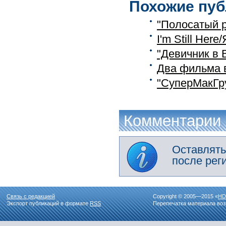
Похожие пуб
"Полосатый р
I'm Still He
"Девичник в В
Два фильма 
"СуперМакГр
Комментарии
Оставлять
после рег
Связь с редакцией
Copyright © 2005—2015 «
HD
Экспорт публикаций в формате
RSS
Перепечатка материала воз