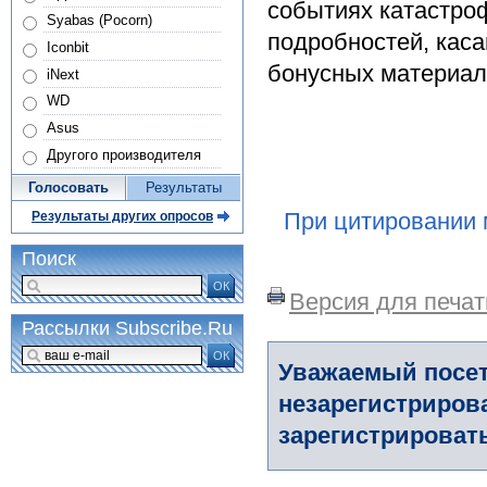
событиях катастроф
Syabas (Pocorn)
подробностей, каса
Iconbit
бонусных материал
iNext
WD
Asus
Другого производителя
Голосовать
Результаты
При цитировании 
Результаты других опросов
Поиск
ОК
Версия для печат
Рассылки Subscribe.Ru
ОК
Уважаемый посет
незарегистриров
зарегистрировать