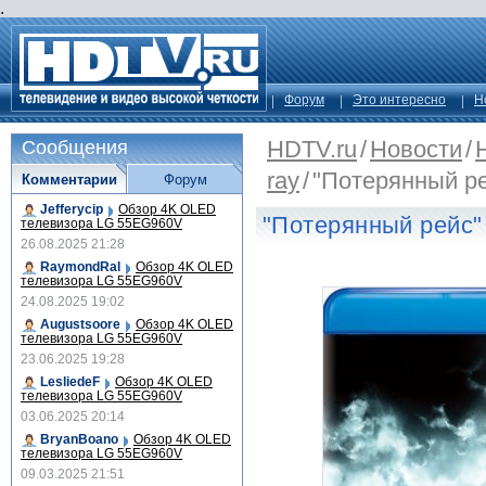
.
Форум
Это интересно
Н
HDTV.ru
/
Новости
/
Сообщения
ray
/
"Потерянный ре
Комментарии
Форум
Jefferycip
Обзор 4K OLED
"Потерянный рейс" 
телевизора LG 55EG960V
26.08.2025 21:28
RaymondRal
Обзор 4K OLED
телевизора LG 55EG960V
24.08.2025 19:02
Augustsoore
Обзор 4K OLED
телевизора LG 55EG960V
23.06.2025 19:28
LesliedeF
Обзор 4K OLED
телевизора LG 55EG960V
03.06.2025 20:14
BryanBoano
Обзор 4K OLED
телевизора LG 55EG960V
09.03.2025 21:51