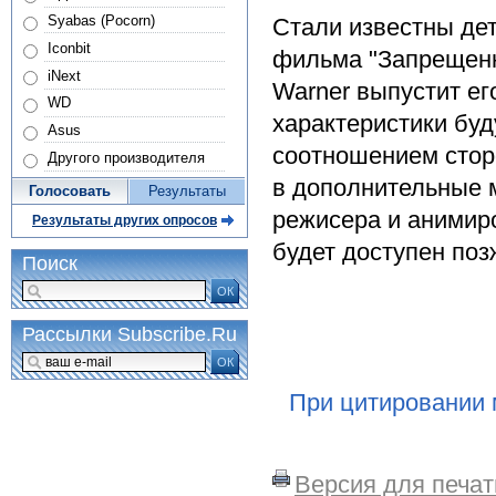
Syabas (Pocorn)
Стали известны де
Iconbit
фильма "Запрещенны
iNext
Warner выпустит ег
WD
характеристики буд
Asus
соотношением сторо
Другого производителя
в дополнительные 
Голосовать
Результаты
режисера и анимир
Результаты других опросов
будет доступен поз
Поиск
ОК
Рассылки Subscribe.Ru
ОК
При цитировании 
Версия для печат