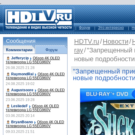
.
Форум
Это интересно
Н
HDTV.ru
/
Новости
/
Сообщения
ray
/
"Запрещенный п
Комментарии
Форум
новые подробности
Jefferycip
Обзор 4K OLED
телевизора LG 55EG960V
26.08.2025 21:28
"Запрещенный прие
RaymondRal
Обзор 4K OLED
новые подробност
телевизора LG 55EG960V
24.08.2025 19:02
Augustsoore
Обзор 4K OLED
телевизора LG 55EG960V
23.06.2025 19:28
LesliedeF
Обзор 4K OLED
телевизора LG 55EG960V
03.06.2025 20:14
BryanBoano
Обзор 4K OLED
телевизора LG 55EG960V
09.03.2025 21:51