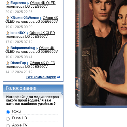
Eugenrex
Обзор 4K OLED
телевизора LG 55EG960V
29.01.2025 22:36
XRumer23Wence
Обзор 4K
OLED телевизора LG 55EG960V
19.01.2025 09:09
betenTaX
Обзор 4K OLED
телевизора LG 55EG960V
17.01.2025 07:12
Bubpummabug
Обзор 4K
OLED телевизора LG 55EG960V
10.01.2025 08:41
DianeFup
Обзор 4K OLED
телевизора LG 55EG960V
14.12.2024 21:12
Все комментарии
Голосование
Интерфейс для медиаплееров
какого производителя вам
кажется наиболее удобным?
Roku
Dune HD
Apple TV