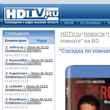
.
Форум
Это интересно
Н
HDTV.ru
/
Новости
/
Сообщения
комнате" на BD
Комментарии
Форум
Jefferycip
Обзор 4K OLED
"Соседка по комна
телевизора LG 55EG960V
26.08.2025 21:28
RaymondRal
Обзор 4K OLED
телевизора LG 55EG960V
24.08.2025 19:02
Augustsoore
Обзор 4K OLED
телевизора LG 55EG960V
23.06.2025 19:28
LesliedeF
Обзор 4K OLED
телевизора LG 55EG960V
03.06.2025 20:14
BryanBoano
Обзор 4K OLED
телевизора LG 55EG960V
09.03.2025 21:51