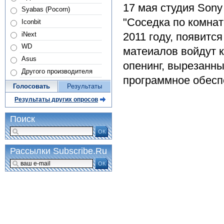
17 мая студия Sony
Syabas (Pocorn)
"Соседка по комнат
Iconbit
2011 году, появитс
iNext
WD
матеиалов войдут 
Asus
опенинг, вырезанны
Другого производителя
программное обесп
Голосовать
Результаты
Результаты других опросов
Поиск
ОК
Рассылки Subscribe.Ru
ОК