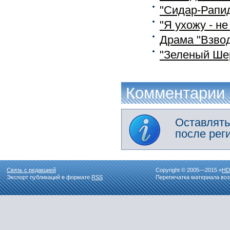
"Сидар-Рапи
"Я ухожу - не
Драма "Взвод
"Зеленый Шер
Комментарии
Оставлять
после рег
Связь с редакцией
Copyright © 2005—2015 «
HD
Экспорт публикаций в формате
RSS
Перепечатка материала воз