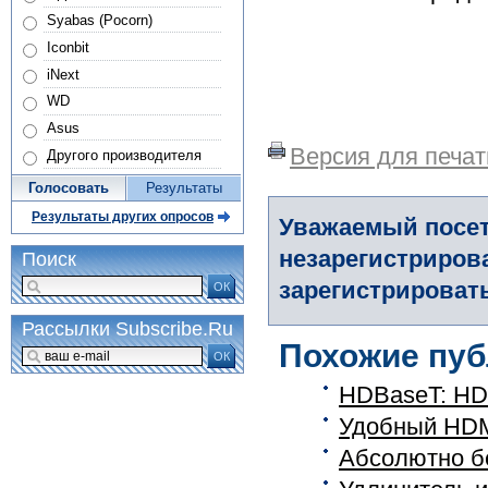
Syabas (Pocorn)
Iconbit
iNext
WD
Asus
Версия для печат
Другого производителя
Голосовать
Результаты
Результаты других опросов
Уважаемый посет
незарегистриров
Поиск
зарегистрировать
ОК
Рассылки Subscribe.Ru
Похожие пуб
ОК
HDBaseT: HD 
Удобный HDM
Абсолютно бе