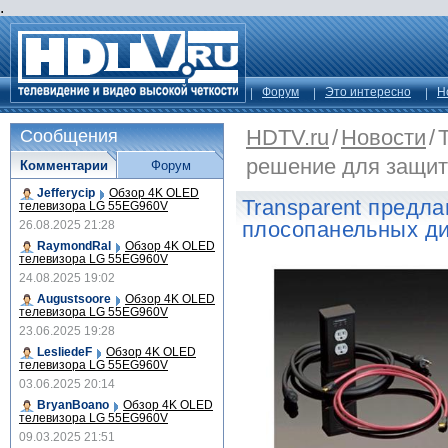
.
Форум
Это интересно
Н
HDTV.ru
/
Новости
/
Сообщения
решение для защит
Комментарии
Форум
Jefferycip
Обзор 4K OLED
Transparent предл
телевизора LG 55EG960V
плосопанельных д
26.08.2025 21:28
RaymondRal
Обзор 4K OLED
телевизора LG 55EG960V
24.08.2025 19:02
Augustsoore
Обзор 4K OLED
телевизора LG 55EG960V
23.06.2025 19:28
LesliedeF
Обзор 4K OLED
телевизора LG 55EG960V
03.06.2025 20:14
BryanBoano
Обзор 4K OLED
телевизора LG 55EG960V
09.03.2025 21:51