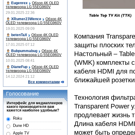
Eugenrex
Обзор 4K OLED
телевизора LG 55EG960V
29.01.2025 22:36
XRumer23Wence
Обзор 4K
OLED телевизора LG 55EG960V
19.01.2025 09:09
Компания Transpare
betenTaX
Обзор 4K OLED
телевизора LG 55EG960V
защиты плоских те
17.01.2025 07:12
Bubpummabug
Обзор 4K
Настольный – Table 
OLED телевизора LG 55EG960V
10.01.2025 08:41
(WMK) комплекты со
DianeFup
Обзор 4K OLED
кабеля HDMI для по
телевизора LG 55EG960V
14.12.2024 21:12
ближайшей розетки
Все комментарии
Голосование
Технология фильтр
Интерфейс для медиаплееров
Transparent Power 
какого производителя вам
кажется наиболее удобным?
продлевает жизнь т
Roku
Длина кабеля HDMI 
Dune HD
может быть определ
Apple TV