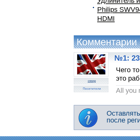
Удлинитель 
Philips SWV
HDMI
Комментарии
№1: 23
Чего то
это раб
creep
All you 
Посетители
Оставлять
после рег