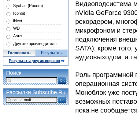
Видеоподсистема м
Syabas (Pocorn)
nVidia GeForce 93
Iconbit
рекордером, много
iNext
WD
микрофоном и стер
Asus
подключения внешн
Другого производителя
SATA); кроме того,
Голосовать
Результаты
аудиовыходом, а т
Результаты других опросов
Поиск
Роль программной 
ОК
операционная систе
Моноблок уже посту
Рассылки Subscribe.Ru
возможных поставо
ОК
пока не сообщается