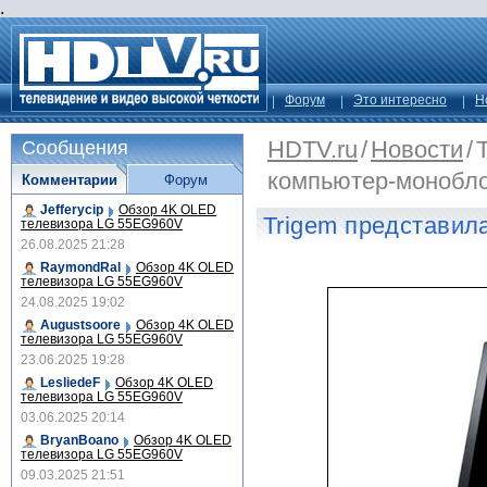
.
Форум
Это интересно
Н
HDTV.ru
/
Новости
/
Сообщения
компьютер-монобл
Комментарии
Форум
Jefferycip
Обзор 4K OLED
Trigem представил
телевизора LG 55EG960V
26.08.2025 21:28
RaymondRal
Обзор 4K OLED
телевизора LG 55EG960V
24.08.2025 19:02
Augustsoore
Обзор 4K OLED
телевизора LG 55EG960V
23.06.2025 19:28
LesliedeF
Обзор 4K OLED
телевизора LG 55EG960V
03.06.2025 20:14
BryanBoano
Обзор 4K OLED
телевизора LG 55EG960V
09.03.2025 21:51