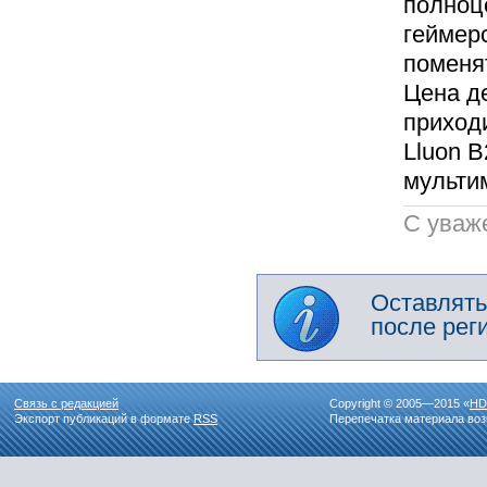
полноц
геймер
поменя
Цена де
приходи
Lluon B
мультим
C уваж
Оставлять
после рег
Связь с редакцией
Copyright © 2005—2015 «
HD
Экспорт публикаций в формате
RSS
Перепечатка материала воз