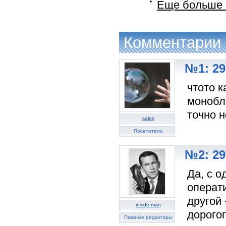
Еще больше н
Комментарии
№1: 29
чтото к
монобло
точно н
sales
Посетители
№2: 29
Да, с о
операт
другой 
inside-man
дорого
Главные редакторы