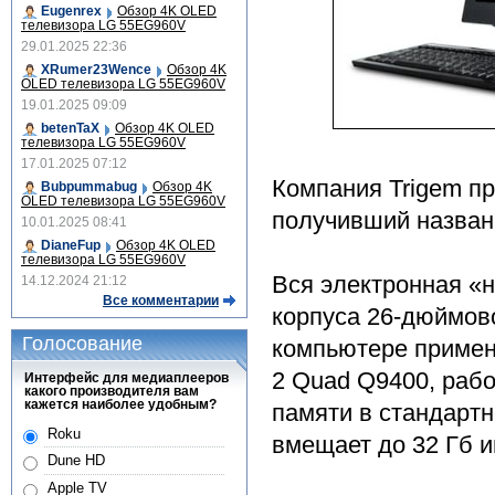
Eugenrex
Обзор 4K OLED
телевизора LG 55EG960V
29.01.2025 22:36
XRumer23Wence
Обзор 4K
OLED телевизора LG 55EG960V
19.01.2025 09:09
betenTaX
Обзор 4K OLED
телевизора LG 55EG960V
17.01.2025 07:12
Компания Trigem п
Bubpummabug
Обзор 4K
OLED телевизора LG 55EG960V
получивший названи
10.01.2025 08:41
DianeFup
Обзор 4K OLED
телевизора LG 55EG960V
Вся электронная «н
14.12.2024 21:12
Все комментарии
корпуса 26-дюймов
Голосование
компьютере примен
2 Quad Q9400, рабо
Интерфейс для медиаплееров
какого производителя вам
кажется наиболее удобным?
памяти в стандартн
Roku
вмещает до 32 Гб 
Dune HD
Apple TV