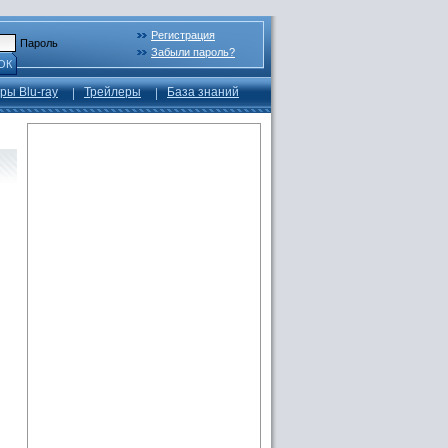
Регистрация
Пароль
Забыли пароль?
ОК
ры Blu-ray
Трейлеры
База знаний