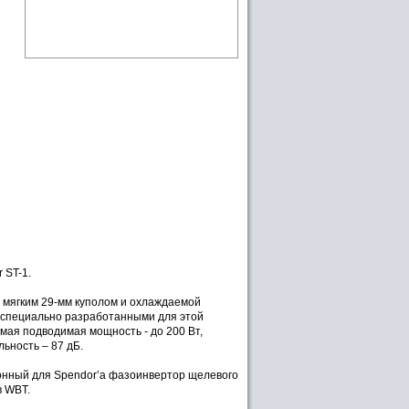
 ST-1.
 мягким 29-мм куполом и охлаждаемой
 специально разработанными для этой
мая подводимая мощность - до 200 Вт,
льность – 87 дБ.
ионный для Spendor’а фазоинвертор щелевого
в WBT.