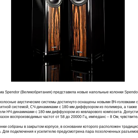
ма Spendor (Великобритания) представила новые напольные колонки Spendor
-полосные акустические системы достигнуто оснащены новыми ВЧ-головками с
нитной системой, СЧ-динамиками с 180-мм диффузором из полимера, а также
ели НЧ-динамиками с 180-мм диффузором из кевларового композита. Допусти
азон воспроизводимых частот от 58 до 20000 Гц, импеданс – 8 Ом, чувствите
онки собраны в закрытом корпусе, в основании которого расположен традиц
а. Для подключения к усилителю предусмотрена пара позолоченных разъемо