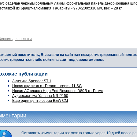
пус отделан черным рояльным лаком, фронтальная панель декорирована шпон
вставкой из брашт-алюминия. Габариты - 970x200x330 мм, вес – 28 кг.
Версия для печати
ажаемый посетитель, Вы зашли на сайт как незарегистрированный польз
регистрироваться либо войти на сайт под своим именем.
охожие публикации
Акустика Spendor ST-1
Новая акустика от Denon – серия 11 SG
Новая АС класса High End Response D80R от ProAc
Аудиосистема Yamaha NS-P150
Еще один центр серии B&W CM
мментарии
Оставлять комментарии возможно только через
10
дней после ре