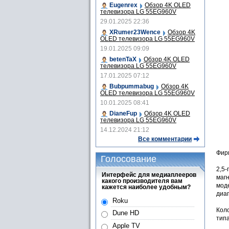
Eugenrex
Обзор 4K OLED
телевизора LG 55EG960V
29.01.2025 22:36
XRumer23Wence
Обзор 4K
OLED телевизора LG 55EG960V
19.01.2025 09:09
betenTaX
Обзор 4K OLED
телевизора LG 55EG960V
17.01.2025 07:12
Bubpummabug
Обзор 4K
OLED телевизора LG 55EG960V
10.01.2025 08:41
DianeFup
Обзор 4K OLED
телевизора LG 55EG960V
14.12.2024 21:12
Все комментарии
Фир
Голосование
2,5
Интерфейс для медиаплееров
маг
какого производителя вам
мод
кажется наиболее удобным?
диап
Roku
Кол
Dune HD
тип
Apple TV