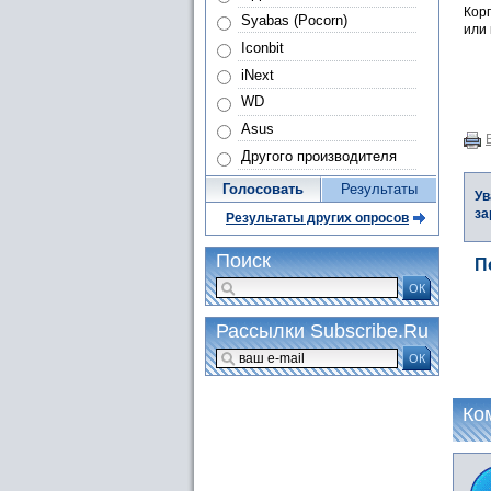
Кор
Syabas (Pocorn)
или 
Iconbit
iNext
WD
Asus
Другого производителя
Голосовать
Результаты
Ув
за
Результаты других опросов
Поиск
П
ОК
Рассылки Subscribe.Ru
ОК
Ко