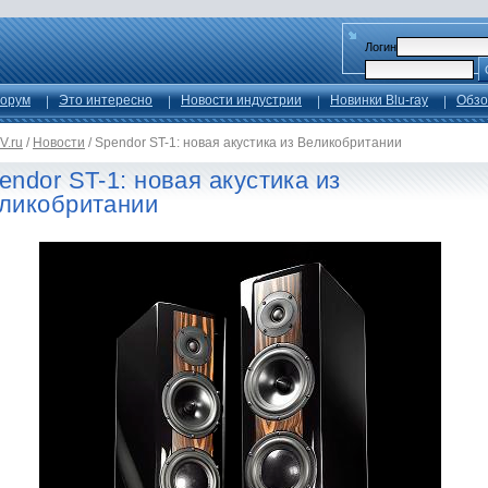
Логин
орум
Это интересно
Новости индустрии
Новинки Blu-ray
Обзо
V.ru
/
Новости
/
Spendor ST-1: новая акустика из Великобритании
endor ST-1: новая акустика из
ликобритании