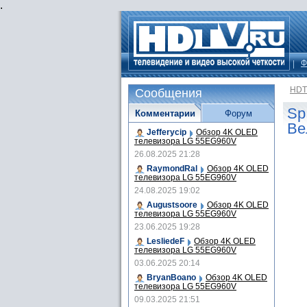
.
Ф
HDT
Сообщения
Sp
Комментарии
Форум
Ве
Jefferycip
Обзор 4K OLED
телевизора LG 55EG960V
26.08.2025 21:28
RaymondRal
Обзор 4K OLED
телевизора LG 55EG960V
24.08.2025 19:02
Augustsoore
Обзор 4K OLED
телевизора LG 55EG960V
23.06.2025 19:28
LesliedeF
Обзор 4K OLED
телевизора LG 55EG960V
03.06.2025 20:14
BryanBoano
Обзор 4K OLED
телевизора LG 55EG960V
09.03.2025 21:51