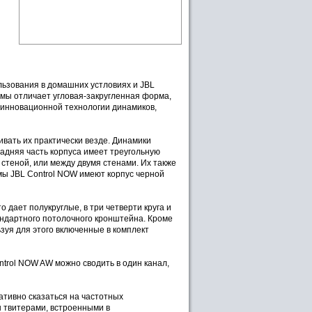
ользования в домашних устловиях и JBL
емы отличает угловая-закругленная форма,
 инновационной технологии динамиков,
вать их практически везде. Динамики
задняя часть корпуса имеет треугольную
 стеной, или между двумя стенами. Их также
мы JBL Control NOW имеют корпус черной
 дает полукруглые, в три четверти круга и
андартного потолочного кронштейна. Кроме
зуя для этого включенные в комплект
ontrol NOW AW можно сводить в один канал,
ативно сказаться на частотных
 твитерами, встроенными в