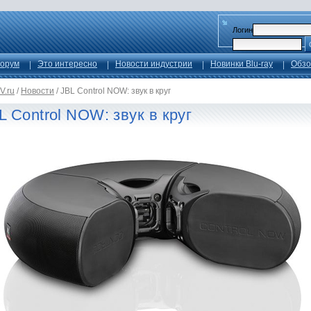
Логин
орум
Это интересно
Новости индустрии
Новинки Blu-ray
Обзо
V.ru
/
Новости
/
JBL Control NOW: звук в круг
L Control NOW: звук в круг