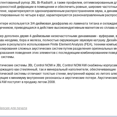
атентованный рупор JBL Bi-Radial®, а также профилем, оптимизированным дл
ерхностной дифракции в помещении и обеспечить ровные, широкие частотные
стене, характеризуются однонаправленным распространением звука, а динами
уппированные по четыре в круг, характеризуются разнонаправленным распро
витере используется 3/4-дюймовая диафрагма из ламината титана и охлажда
дечником, приводящаяся в действие высокоиндуктивным магнитом из сплава н
тер дополнен двумя 4-дюймовыми низкочастотными динамиками - вуферами, в
ава неодима, бора и железа, полностью окружающие звуковую катушку. Дизай
шен в результате использования Finite Element Analysis (FEA), техники комп
елирования сложных акустических систем путем разделения оригинальных мн
дсказания поведения этих элементов с последующим комбинированием повед
 системы.
стические системы JBL Control NOW и JBL Control NOW AW снабжены корпусам
ержащего как стеклянный, так и минеральный наполнители, обеспечивающие 
тической системы отличают толстые стенки, внутренний каркас из литого а
ящие к минимуму внутренние резонансы и акустические потери. Акустические
 AW поступят в продажу летом 2008.
Версия для печати