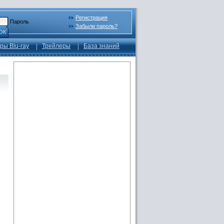
Регистрация
Пароль
Забыли пароль?
ОК
ры Blu-ray
Трейлеры
База знаний