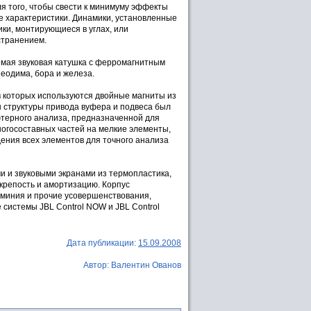
я того, чтобы свести к минимуму эффекты
 характеристики. Динамики, установленные
ки, монтирующиеся в углах, или
странением.
емая звуковая катушка с ферромагнитным
еодима, бора и железа.
 которых используются двойные магниты из
н структуры привода вуфера и подвеса был
ьютерного анализа, предназначенной для
огосоставных частей на мелкие элементы,
ения всех элементов для точного анализа
и и звуковыми экранами из термопластика,
крепость и амортизацию. Корпус
люминия и прочие усовершенствования,
 системы JBL Control NOW и JBL Control
Дата публикации:
15.09.2008
Автор: Валентин Ованов