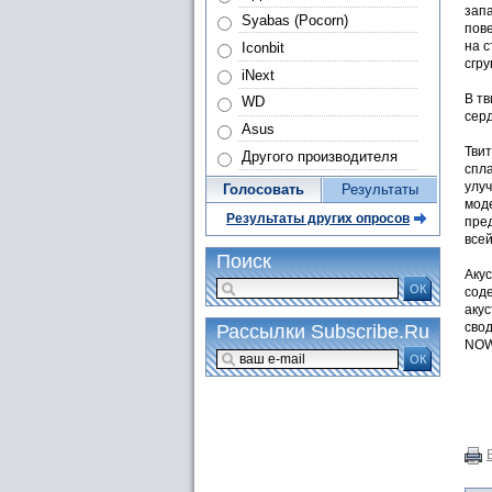
зап
Syabas (Pocorn)
пов
на 
Iconbit
сгр
iNext
В т
WD
сер
Asus
Тви
Другого производителя
спл
улуч
Голосовать
Результаты
мод
Результаты других опросов
пре
всей
Поиск
Аку
ОК
сод
акус
свод
Рассылки Subscribe.Ru
NOW
ОК