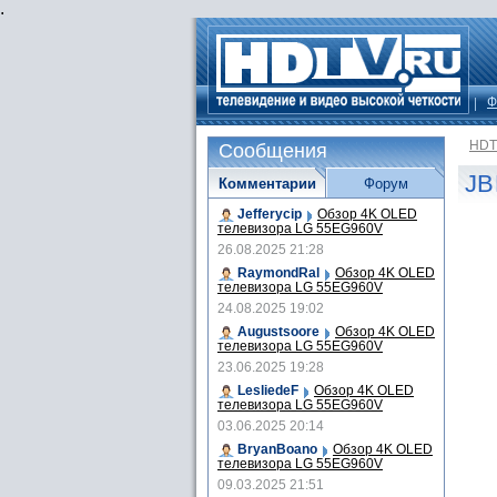
.
Ф
HDT
Сообщения
JB
Комментарии
Форум
Jefferycip
Обзор 4K OLED
телевизора LG 55EG960V
26.08.2025 21:28
RaymondRal
Обзор 4K OLED
телевизора LG 55EG960V
24.08.2025 19:02
Augustsoore
Обзор 4K OLED
телевизора LG 55EG960V
23.06.2025 19:28
LesliedeF
Обзор 4K OLED
телевизора LG 55EG960V
03.06.2025 20:14
BryanBoano
Обзор 4K OLED
телевизора LG 55EG960V
09.03.2025 21:51