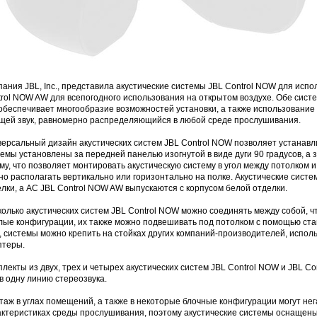
ания JBL, Inc., представила акустические системы JBL Control NOW для исп
trol NOW AW для всепогодного использования на открытом воздухе. Обе сист
 обеспечивает многообразие возможностей установки, а также использование
щей звук, равномерно распределяющийся в любой среде прослушивания.
ерсальный дизайн акустических систем JBL Control NOW позволяет устанавли
емы установлены за передней панелью изогнутой в виде дуги 90 градусов, а 
у, что позволяет монтировать акустическую систему в угол между потолком и
о располагать вертикально или горизонтально на полке. Акустические систе
лки, а АС JBL Control NOW AW выпускаются с корпусом белой отделки.
олько акустических систем JBL Control NOW можно соединять между собой, что
глые конфигурации, их также можно подвешивать под потолком с помощью ст
, системы можно крепить на стойках других компаний-производителей, исполь
птеры.
лекты из двух, трех и четырех акустических систем JBL Control NOW и JBL C
в одну линию стереозвука.
аж в углах помещений, а также в некоторые блочные конфигурации могут нег
актеристиках среды прослушивания, поэтому акустические системы оснащены