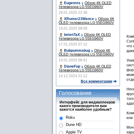
Eugenrex
Обзор 4K OLED
телевизора LG 55EG960V
29.01.2025 22:36
XRumer23Wence
Обзор 4K
OLED телевизора LG 55EG960V
19.01.2025 09:09
betenTaX
Обзор 4K OLED
Комп
телевизора LG 55EG960V
Con
17.01.2025 07:12
что
Bubpummabug
Обзор 4K
даю
OLED телевизора LG 55EG960V
10.01.2025 08:41
Унив
сист
DianeFup
Обзор 4K OLED
форм
телевизора LG 55EG960V
можн
14.12.2024 21:12
отде
Все комментарии
Неск
Голосование
кру
того
Интерфейс для медиаплееров
ада
какого производителя вам
кажется наиболее удобным?
Комп
Roku
или 
Dune HD
Монт
Apple TV
хар