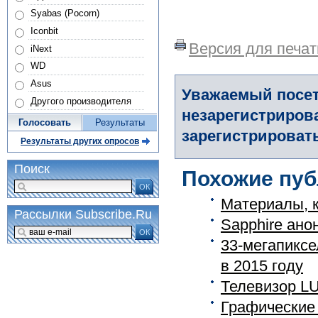
Syabas (Pocorn)
Iconbit
Версия для печат
iNext
WD
Asus
Уважаемый посет
Другого производителя
незарегистриров
Голосовать
Результаты
зарегистрировать
Результаты других опросов
Поиск
Похожие пуб
ОК
Материалы, к
Рассылки Subscribe.Ru
Sapphire ано
ОК
33-мегапиксе
в 2015 году
Телевизор L
Графические 