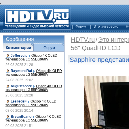
.
Форум
Это интересно
Н
HDTV.ru
/
Это интер
Сообщения
56'' QuadHD LCD
Комментарии
Форум
Jefferycip
Обзор 4K OLED
Sapphire представ
телевизора LG 55EG960V
26.08.2025 21:28
RaymondRal
Обзор 4K OLED
телевизора LG 55EG960V
24.08.2025 19:02
Augustsoore
Обзор 4K OLED
телевизора LG 55EG960V
23.06.2025 19:28
LesliedeF
Обзор 4K OLED
телевизора LG 55EG960V
03.06.2025 20:14
BryanBoano
Обзор 4K OLED
телевизора LG 55EG960V
09.03.2025 21:51