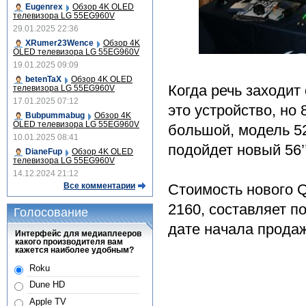
Eugenrex
Обзор 4K OLED
телевизора LG 55EG960V
29.01.2025 22:36
XRumer23Wence
Обзор 4K
OLED телевизора LG 55EG960V
19.01.2025 09:09
betenTaX
Обзор 4K OLED
Когда речь заходит
телевизора LG 55EG960V
17.01.2025 07:12
это устройство, но
Bubpummabug
Обзор 4K
OLED телевизора LG 55EG960V
большой, модель 52'
10.01.2025 08:41
подойдет новый 56’’
DianeFup
Обзор 4K OLED
телевизора LG 55EG960V
14.12.2024 21:12
Все комментарии
Стоимость нового 
2160, составляет 
Голосование
дате начала продаж
Интерфейс для медиаплееров
какого производителя вам
кажется наиболее удобным?
Roku
Dune HD
Apple TV