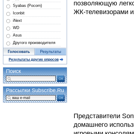
позволяющую легко
Syabas (Pocorn)
ЖК-телевизорами и
Iconbit
iNext
WD
Asus
Другого производителя
Голосовать
Результаты
Результаты других опросов
Поиск
ОК
Рассылки Subscribe.Ru
ОК
Представители Sony
домашнего использ
игровыми консолями