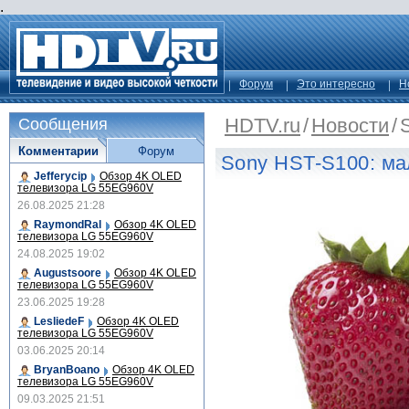
.
Форум
Это интересно
Н
HDTV.ru
/
Новости
/
Сообщения
Комментарии
Форум
Sony HST-S100: ма
Jefferycip
Обзор 4K OLED
телевизора LG 55EG960V
26.08.2025 21:28
RaymondRal
Обзор 4K OLED
телевизора LG 55EG960V
24.08.2025 19:02
Augustsoore
Обзор 4K OLED
телевизора LG 55EG960V
23.06.2025 19:28
LesliedeF
Обзор 4K OLED
телевизора LG 55EG960V
03.06.2025 20:14
BryanBoano
Обзор 4K OLED
телевизора LG 55EG960V
09.03.2025 21:51