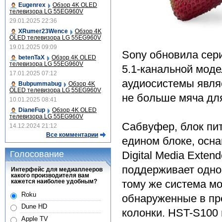
Eugenrex
Обзор 4K OLED
телевизора LG 55EG960V
29.01.2025 22:36
XRumer23Wence
Обзор 4K
OLED телевизора LG 55EG960V
19.01.2025 09:09
Sony обновила сер
betenTaX
Обзор 4K OLED
телевизора LG 55EG960V
5.1-канальной мод
17.01.2025 07:12
аудиосистемы явля
Bubpummabug
Обзор 4K
OLED телевизора LG 55EG960V
не больше мяча дл
10.01.2025 08:41
DianeFup
Обзор 4K OLED
телевизора LG 55EG960V
Сабвуфер, блок пи
14.12.2024 21:12
Все комментарии
едином блоке, осн
Голосование
Digital Media Exte
поддерживает одно
Интерфейс для медиаплееров
какого производителя вам
кажется наиболее удобным?
тому же система мо
Roku
обнаруженные в пр
Dune HD
колонки. HST-S100
Apple TV