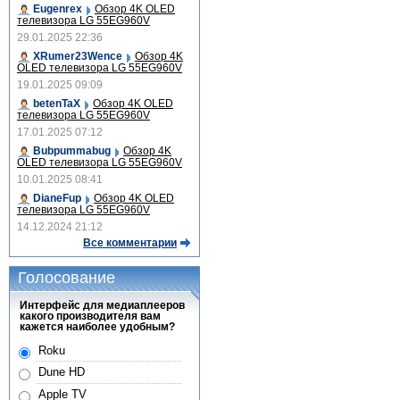
Eugenrex
Обзор 4K OLED
телевизора LG 55EG960V
29.01.2025 22:36
XRumer23Wence
Обзор 4K
OLED телевизора LG 55EG960V
19.01.2025 09:09
betenTaX
Обзор 4K OLED
телевизора LG 55EG960V
17.01.2025 07:12
Bubpummabug
Обзор 4K
OLED телевизора LG 55EG960V
10.01.2025 08:41
DianeFup
Обзор 4K OLED
телевизора LG 55EG960V
14.12.2024 21:12
Все комментарии
Голосование
Интерфейс для медиаплееров
какого производителя вам
кажется наиболее удобным?
Roku
Dune HD
Apple TV