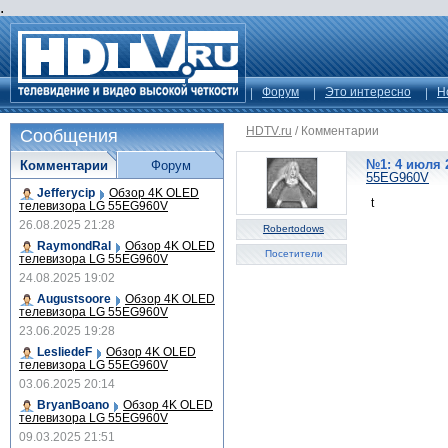
.
Форум
Это интересно
Н
HDTV.ru
/
Комментарии
Сообщения
№1: 4 июля 2
Комментарии
Форум
55EG960V
Jefferycip
Обзор 4K OLED
t
телевизора LG 55EG960V
26.08.2025 21:28
Robertodows
RaymondRal
Обзор 4K OLED
Посетители
телевизора LG 55EG960V
24.08.2025 19:02
Augustsoore
Обзор 4K OLED
телевизора LG 55EG960V
23.06.2025 19:28
LesliedeF
Обзор 4K OLED
телевизора LG 55EG960V
03.06.2025 20:14
BryanBoano
Обзор 4K OLED
телевизора LG 55EG960V
09.03.2025 21:51