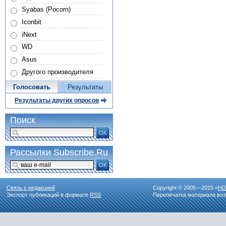
Syabas (Pocorn)
Iconbit
iNext
WD
Asus
Другого производителя
Голосовать
Результаты
Результаты других опросов
Поиск
ОК
Рассылки Subscribe.Ru
ОК
Связь с редакцией
Copyright © 2005—2015 «
HD
Экспорт публикаций в формате
RSS
Перепечатка материала воз