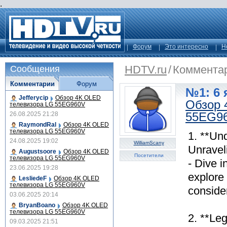
.
Форум
Это интересно
Н
HDTV.ru
/
Коммента
Сообщения
Комментарии
Форум
№1: 6 
Jefferycip
Обзор 4K OLED
Обзор 
телевизора LG 55EG960V
55EG9
26.08.2025 21:28
RaymondRal
Обзор 4K OLED
телевизора LG 55EG960V
1. **Un
24.08.2025 19:02
WilliamScany
Unravel
Augustsoore
Обзор 4K OLED
Посетители
телевизора LG 55EG960V
- Dive i
23.06.2025 19:28
explore
LesliedeF
Обзор 4K OLED
телевизора LG 55EG960V
consider
03.06.2025 20:14
BryanBoano
Обзор 4K OLED
телевизора LG 55EG960V
2. **Leg
09.03.2025 21:51