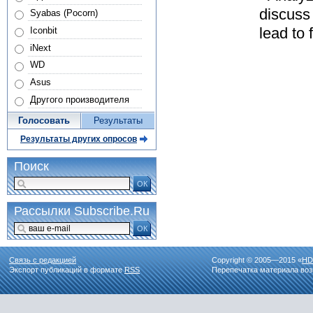
discuss
Syabas (Pocorn)
lead to 
Iconbit
iNext
WD
Asus
Другого производителя
Голосовать
Результаты
Результаты других опросов
Поиск
ОК
Рассылки Subscribe.Ru
ОК
Связь с редакцией
Copyright © 2005—2015 «
HD
Экспорт публикаций в формате
RSS
Перепечатка материала воз