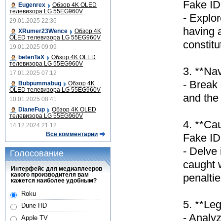
Fake ID
Eugenrex
Обзор 4K OLED
телевизора LG 55EG960V
- Explo
29.01.2025 22:36
having 
XRumer23Wence
Обзор 4K
OLED телевизора LG 55EG960V
constitu
19.01.2025 09:09
betenTaX
Обзор 4K OLED
телевизора LG 55EG960V
3. **Na
17.01.2025 07:12
- Break
Bubpummabug
Обзор 4K
OLED телевизора LG 55EG960V
and the 
10.01.2025 08:41
DianeFup
Обзор 4K OLED
телевизора LG 55EG960V
4. **Ca
14.12.2024 21:12
Все комментарии
Fake ID
- Delve 
Голосование
caught w
Интерфейс для медиаплееров
какого производителя вам
penaltie
кажется наиболее удобным?
Roku
5. **Le
Dune HD
- Analy
Apple TV