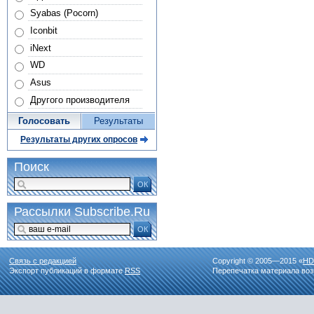
Syabas (Pocorn)
Iconbit
iNext
WD
Asus
Другого производителя
Голосовать
Результаты
Результаты других опросов
Поиск
ОК
Рассылки Subscribe.Ru
ОК
Связь с редакцией
Copyright © 2005—2015 «
HD
Экспорт публикаций в формате
RSS
Перепечатка материала воз