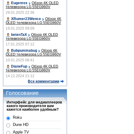
Eugenrex
Обзор 4K OLED
телевизора LG 55EG960V
29.01.2025 22:36
XRumer23Wence
Обзор 4K
OLED телевизора LG 55EG960V
19.01.2025 09:09
betenTaX
Обзор 4K OLED
телевизора LG 55EG960V
17.01.2025 07:12
Bubpummabug
Обзор 4K
OLED телевизора LG 55EG960V
10.01.2025 08:41
DianeFup
Обзор 4K OLED
телевизора LG 55EG960V
14.12.2024 21:12
Все комментарии
Голосование
Интерфейс для медиаплееров
какого производителя вам
кажется наиболее удобным?
Roku
Dune HD
Apple TV