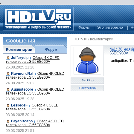
.
Форум
Это интересно
Н
HDTV.ru
/
Комментарии
Сообщения
№1: 30 ноябр
Комментарии
Форум
55EG960V
Jefferycip
Обзор 4K OLED
antiquities. T
телевизора LG 55EG960V
26.08.2025 21:28
RaymondRal
Обзор 4K OLED
телевизора LG 55EG960V
Backlitrgt
24.08.2025 19:02
Посетители
Augustsoore
Обзор 4K OLED
телевизора LG 55EG960V
23.06.2025 19:28
LesliedeF
Обзор 4K OLED
телевизора LG 55EG960V
03.06.2025 20:14
BryanBoano
Обзор 4K OLED
телевизора LG 55EG960V
09.03.2025 21:51