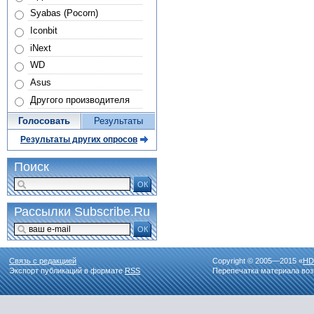
Syabas (Pocorn)
Iconbit
iNext
WD
Asus
Другого производителя
Голосовать
Результаты
Результаты других опросов
Поиск
ОК
Рассылки Subscribe.Ru
ОК
Связь с редакцией
Copyright © 2005—2015 «
HD
Экспорт публикаций в формате
RSS
Перепечатка материала воз