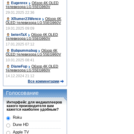
Eugenrex
Обзор 4K OLED
телевизора LG 55EG960V
29.01.2025 22:36
XRumer23Wence
Обзор 4K
OLED телевизора LG 55EG960V
19.01.2025 09:09
betenTaX
Обзор 4K OLED
телевизора LG 55EG960V
17.01.2025 07:12
Bubpummabug
Обзор 4K
OLED телевизора LG 55EG960V
10.01.2025 08:41
DianeFup
Обзор 4K OLED
телевизора LG 55EG960V
14.12.2024 21:12
Все комментарии
Голосование
Интерфейс для медиаплееров
какого производителя вам
кажется наиболее удобным?
Roku
Dune HD
Apple TV