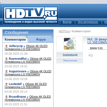
.
Форум
Это интересно
Н
HDTV.ru
/
Комментарии
Сообщения
№1: 16 февр
Комментарии
Форум
LG 55EG960
Jefferycip
Обзор 4K OLED
, BMW 530, , ,
телевизора LG 55EG960V
26.08.2025 21:28
Andrewtough
KQ
RaymondRal
Обзор 4K OLED
Посетители
телевизора LG 55EG960V
24.08.2025 19:02
Augustsoore
Обзор 4K OLED
телевизора LG 55EG960V
23.06.2025 19:28
LesliedeF
Обзор 4K OLED
телевизора LG 55EG960V
03.06.2025 20:14
BryanBoano
Обзор 4K OLED
телевизора LG 55EG960V
09.03.2025 21:51