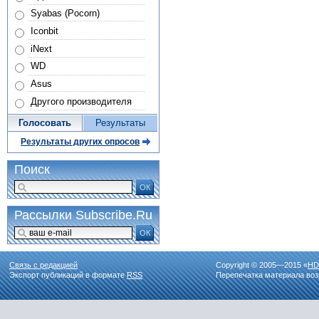
Syabas (Pocorn)
Iconbit
iNext
WD
Asus
Другого производителя
Голосовать
Результаты
Результаты других опросов
Поиск
ОК
Рассылки Subscribe.Ru
ОК
Связь с редакцией
Copyright © 2005—2015 «
HD
Экспорт публикаций в формате
RSS
Перепечатка материала воз