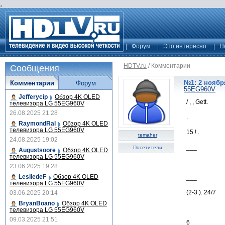
.
Форум
Это интересно
Н
HDTV.ru
/
Комментарии
Сообщения
№1: 2 ноября
Комментарии
Форум
55EG960V
Jefferycip
Обзор 4K OLED
/ , , Gett.
телевизора LG 55EG960V
26.08.2025 21:28
.
RaymondRal
Обзор 4K OLED
телевизора LG 55EG960V
15 ! .
temaher
24.08.2025 19:02
___
Посетители
Augustsoore
Обзор 4K OLED
телевизора LG 55EG960V
23.06.2025 19:28
LesliedeF
Обзор 4K OLED
___
телевизора LG 55EG960V
(2-3 ). 24/7
03.06.2025 20:14
BryanBoano
Обзор 4K OLED
телевизора LG 55EG960V
09.03.2025 21:51
6