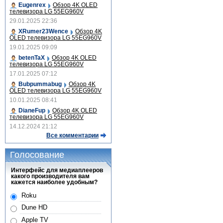
Eugenrex
Обзор 4K OLED
телевизора LG 55EG960V
29.01.2025 22:36
XRumer23Wence
Обзор 4K
OLED телевизора LG 55EG960V
19.01.2025 09:09
betenTaX
Обзор 4K OLED
телевизора LG 55EG960V
17.01.2025 07:12
Bubpummabug
Обзор 4K
OLED телевизора LG 55EG960V
10.01.2025 08:41
DianeFup
Обзор 4K OLED
телевизора LG 55EG960V
14.12.2024 21:12
Все комментарии
Голосование
Интерфейс для медиаплееров
какого производителя вам
кажется наиболее удобным?
Roku
Dune HD
Apple TV