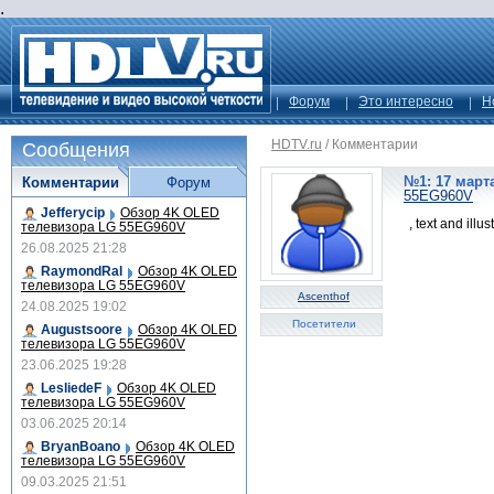
.
Форум
Это интересно
Н
HDTV.ru
/
Комментарии
Сообщения
№1: 17 марта
Комментарии
Форум
55EG960V
Jefferycip
Обзор 4K OLED
, text and illu
телевизора LG 55EG960V
26.08.2025 21:28
RaymondRal
Обзор 4K OLED
телевизора LG 55EG960V
Ascenthof
24.08.2025 19:02
Посетители
Augustsoore
Обзор 4K OLED
телевизора LG 55EG960V
23.06.2025 19:28
LesliedeF
Обзор 4K OLED
телевизора LG 55EG960V
03.06.2025 20:14
BryanBoano
Обзор 4K OLED
телевизора LG 55EG960V
09.03.2025 21:51