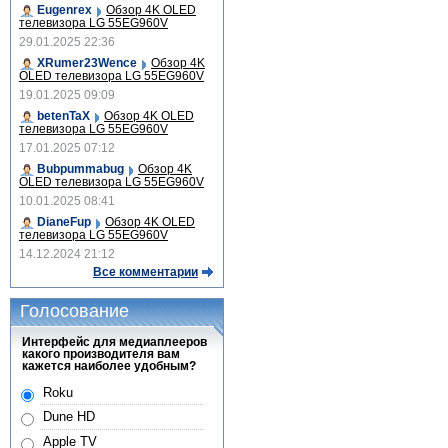
Eugenrex
Обзор 4K OLED
телевизора LG 55EG960V
29.01.2025 22:36
XRumer23Wence
Обзор 4K
OLED телевизора LG 55EG960V
19.01.2025 09:09
betenTaX
Обзор 4K OLED
телевизора LG 55EG960V
17.01.2025 07:12
Bubpummabug
Обзор 4K
OLED телевизора LG 55EG960V
10.01.2025 08:41
DianeFup
Обзор 4K OLED
телевизора LG 55EG960V
14.12.2024 21:12
Все комментарии
Голосование
Интерфейс для медиаплееров
какого производителя вам
кажется наиболее удобным?
Roku
Dune HD
Apple TV