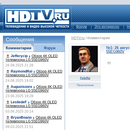
.
Форум
Это интересно
Н
HDTV.ru
/
Комментарии
Сообщения
№1: 26 авгус
Комментарии
Форум
55EG960V
Jefferycip
Обзор 4K OLED
телевизора LG 55EG960V
! !
26.08.2025 21:28
RaymondRal
Обзор 4K OLED
телевизора LG 55EG960V
FelixRiz
24.08.2025 19:02
Посетители
Augustsoore
Обзор 4K OLED
телевизора LG 55EG960V
23.06.2025 19:28
LesliedeF
Обзор 4K OLED
телевизора LG 55EG960V
03.06.2025 20:14
BryanBoano
Обзор 4K OLED
телевизора LG 55EG960V
09.03.2025 21:51