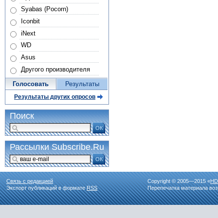
Syabas (Pocorn)
Iconbit
iNext
WD
Asus
Другого производителя
Голосовать
Результаты
Результаты других опросов
Поиск
ОК
Рассылки Subscribe.Ru
ОК
Связь с редакцией
Copyright © 2005—2015 «
HD
Экспорт публикаций в формате
RSS
Перепечатка материала воз