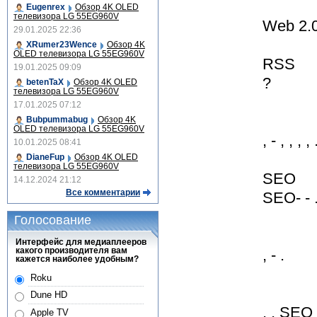
Eugenrex
Обзор 4K OLED
телевизора LG 55EG960V
Web 2.
29.01.2025 22:36
XRumer23Wence
Обзор 4K
OLED телевизора LG 55EG960V
RSS
19.01.2025 09:09
?
betenTaX
Обзор 4K OLED
телевизора LG 55EG960V
17.01.2025 07:12
Bubpummabug
Обзор 4K
OLED телевизора LG 55EG960V
, - , , , , 
10.01.2025 08:41
DianeFup
Обзор 4K OLED
телевизора LG 55EG960V
SEO
14.12.2024 21:12
Все комментарии
SEO- - 
Голосование
Интерфейс для медиаплееров
какого производителя вам
, - .
кажется наиболее удобным?
Roku
Dune HD
, , SEO S
Apple TV