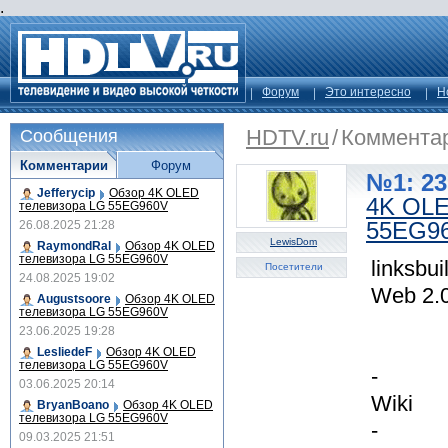
.
Форум
Это интересно
Н
HDTV.ru
/
Коммента
Сообщения
Комментарии
Форум
№1: 23
Jefferycip
Обзор 4K OLED
4K OLE
телевизора LG 55EG960V
55EG9
26.08.2025 21:28
LewisDom
RaymondRal
Обзор 4K OLED
телевизора LG 55EG960V
linksbuil
Посетители
24.08.2025 19:02
Web 2.
Augustsoore
Обзор 4K OLED
телевизора LG 55EG960V
23.06.2025 19:28
LesliedeF
Обзор 4K OLED
телевизора LG 55EG960V
-
03.06.2025 20:14
Wiki
BryanBoano
Обзор 4K OLED
телевизора LG 55EG960V
-
09.03.2025 21:51