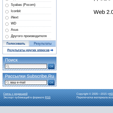
Syabas (Pocorn)
Web 2.0
Iconbit
iNext
WD
Asus
Другого производителя
Голосовать
Результаты
Результаты других опросов
Поиск
ОК
Рассылки Subscribe.Ru
ОК
Связь с редакцией
Copyright © 2005—2015 «
HD
Экспорт публикаций в формате
RSS
Перепечатка материала воз