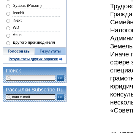
Трудово
Syabas (Pocorn)
Гражда
Iconbit
iNext
Семейн
WD
Налого
Asus
Админи
Другого производителя
Земель
Голосовать
Результаты
Иначе г
Результаты других опросов
сфере з
специа
Поиск
грамот
ОК
юридич
Рассылки Subscribe.Ru
консуль
ОК
нескол
«Советн