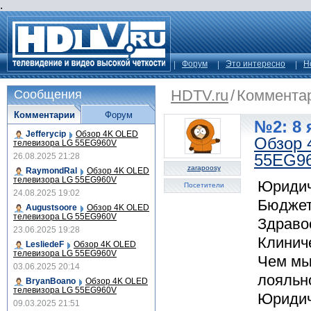
.
Форум
Это интересно
Н
HDTV.ru
/
Коммента
Сообщения
Комментарии
Форум
№2: 8 
Jefferycip
Обзор 4K OLED
Обзор 
телевизора LG 55EG960V
55EG9
26.08.2025 21:28
zarapoosy
RaymondRal
Обзор 4K OLED
телевизора LG 55EG960V
Юридич
Посетители
24.08.2025 19:02
Бюджет
Augustsoore
Обзор 4K OLED
телевизора LG 55EG960V
Здраво
23.06.2025 19:28
Клинич
LesliedeF
Обзор 4K OLED
телевизора LG 55EG960V
Чем мы
03.06.2025 20:14
лояльно
BryanBoano
Обзор 4K OLED
телевизора LG 55EG960V
Юридич
09.03.2025 21:51