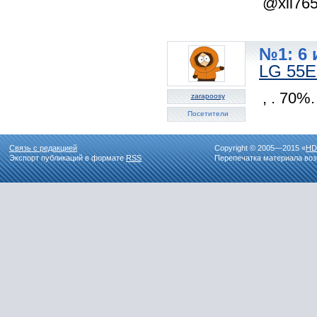
@xll76
№1: 6 
LG 55
, . 70%.
zarapoosy
Посетители
Связь с редакцией
Copyright © 2005—2015 «
HD
Экспорт публикаций в формате
RSS
Перепечатка материала воз