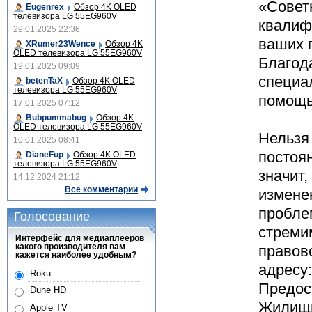
«Совет
Eugenrex
Обзор 4K OLED
телевизора LG 55EG960V
квалиф
29.01.2025 22:36
ваших 
XRumer23Wence
Обзор 4K
OLED телевизора LG 55EG960V
Благода
19.01.2025 09:09
специа
betenTaX
Обзор 4K OLED
телевизора LG 55EG960V
помощь
17.01.2025 07:12
Bubpummabug
Обзор 4K
OLED телевизора LG 55EG960V
Нельзя 
10.01.2025 08:41
постоя
DianeFup
Обзор 4K OLED
телевизора LG 55EG960V
значит
14.12.2024 21:12
Все комментарии
измене
пробле
Голосование
стреми
Интерфейс для медиаплееров
какого производителя вам
правов
кажется наиболее удобным?
адресу:
Roku
Предос
Dune HD
Жилищн
Apple TV