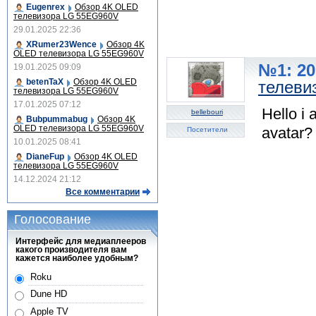
Eugenrex
Обзор 4K OLED
телевизора LG 55EG960V
29.01.2025 22:36
XRumer23Wence
Обзор 4K
OLED телевизора LG 55EG960V
№1: 20
19.01.2025 09:09
betenTaX
Обзор 4K OLED
телеви
телевизора LG 55EG960V
17.01.2025 07:12
Hello i
bellebouri
Bubpummabug
Обзор 4K
OLED телевизора LG 55EG960V
avatar?
Посетители
10.01.2025 08:41
DianeFup
Обзор 4K OLED
телевизора LG 55EG960V
14.12.2024 21:12
Все комментарии
Голосование
Интерфейс для медиаплееров
какого производителя вам
кажется наиболее удобным?
Roku
Dune HD
Apple TV