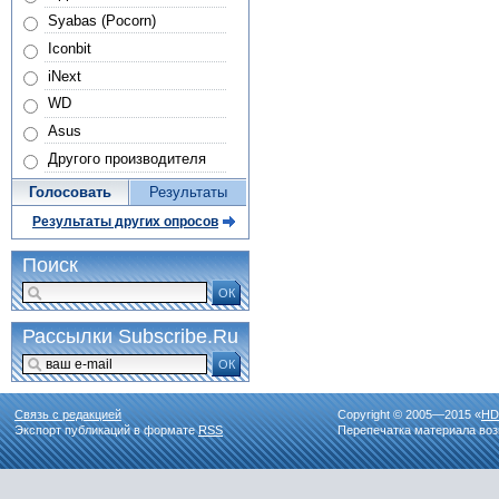
Syabas (Pocorn)
Iconbit
iNext
WD
Asus
Другого производителя
Голосовать
Результаты
Результаты других опросов
Поиск
ОК
Рассылки Subscribe.Ru
ОК
Связь с редакцией
Copyright © 2005—2015 «
HD
Экспорт публикаций в формате
RSS
Перепечатка материала воз