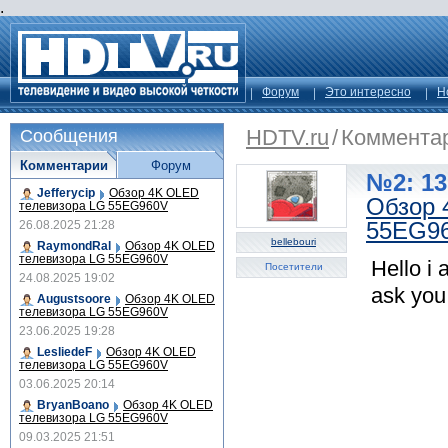
.
Форум
Это интересно
Н
HDTV.ru
/
Коммента
Сообщения
Комментарии
Форум
№2: 13
Jefferycip
Обзор 4K OLED
Обзор 
телевизора LG 55EG960V
55EG9
26.08.2025 21:28
bellebouri
RaymondRal
Обзор 4K OLED
телевизора LG 55EG960V
Hello i
Посетители
24.08.2025 19:02
ask you
Augustsoore
Обзор 4K OLED
телевизора LG 55EG960V
23.06.2025 19:28
LesliedeF
Обзор 4K OLED
телевизора LG 55EG960V
03.06.2025 20:14
BryanBoano
Обзор 4K OLED
телевизора LG 55EG960V
09.03.2025 21:51