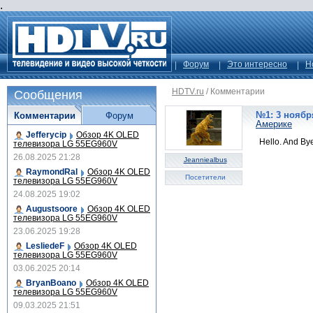
.
Форум
Это интересно
Н
HDTV.ru
/
Комментарии
Сообщения
№1: 3 ноября
Комментарии
Форум
Америке
Jefferycip
Обзор 4K OLED
Hello. And By
телевизора LG 55EG960V
26.08.2025 21:28
Jeanniealbus
RaymondRal
Обзор 4K OLED
Посетители
телевизора LG 55EG960V
24.08.2025 19:02
Augustsoore
Обзор 4K OLED
телевизора LG 55EG960V
23.06.2025 19:28
LesliedeF
Обзор 4K OLED
телевизора LG 55EG960V
03.06.2025 20:14
BryanBoano
Обзор 4K OLED
телевизора LG 55EG960V
09.03.2025 21:51