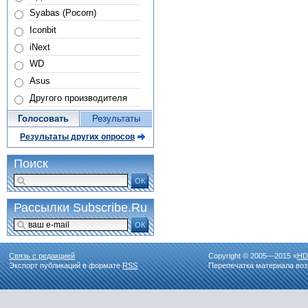
Syabas (Pocorn)
Iconbit
iNext
WD
Asus
Другого производителя
Голосовать
Результаты
Результаты других опросов
Поиск
ОК
Рассылки Subscribe.Ru
ОК
Связь с редакцией
Copyright © 2005—2015 «
HD
Экспорт публикаций в формате
RSS
Перепечатка материала воз