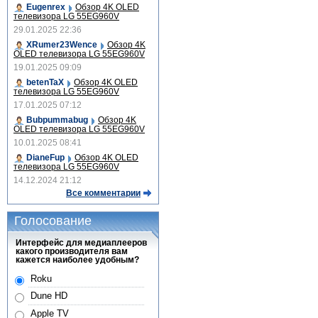
Eugenrex
Обзор 4K OLED
телевизора LG 55EG960V
29.01.2025 22:36
XRumer23Wence
Обзор 4K
OLED телевизора LG 55EG960V
19.01.2025 09:09
betenTaX
Обзор 4K OLED
телевизора LG 55EG960V
17.01.2025 07:12
Bubpummabug
Обзор 4K
OLED телевизора LG 55EG960V
10.01.2025 08:41
DianeFup
Обзор 4K OLED
телевизора LG 55EG960V
14.12.2024 21:12
Все комментарии
Голосование
Интерфейс для медиаплееров
какого производителя вам
кажется наиболее удобным?
Roku
Dune HD
Apple TV