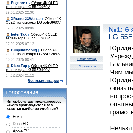
Eugenrex
Обзор 4K OLED
телевизора LG 55EG960V
29.01.2025 22:36
XRumer23Wence
Обзор 4K
OLED телевизора LG 55EG960V
№1: 6 
19.01.2025 09:09
betenTaX
Обзор 4K OLED
LG 55
телевизора LG 55EG960V
17.01.2025 07:12
Юридич
Bubpummabug
Обзор 4K
OLED телевизора LG 55EG960V
Учрежд
Bathroomsrap
10.01.2025 08:41
Больни
DianeFup
Обзор 4K OLED
Посетители
телевизора LG 55EG960V
Чем мы 
14.12.2024 21:12
Юридич
Все комментарии
оказат
Голосование
вопроса
Интерфейс для медиаплееров
опытны
какого производителя вам
кажется наиболее удобным?
грамот
Roku
Dune HD
Нельзя 
Apple TV