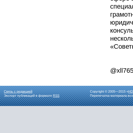
специа
грамот
юридич
консуль
нескол
«Советн
@xll76
Связь с редакцией
Copyright © 2005—2015 «
HD
Экспорт публикаций в формате
RSS
Перепечатка материала воз