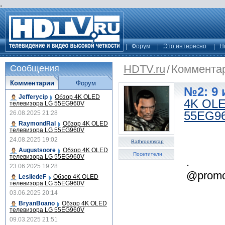
.
Форум
Это интересно
Н
HDTV.ru
/
Коммента
Сообщения
Комментарии
Форум
№2: 9 
Jefferycip
Обзор 4K OLED
4K OLE
телевизора LG 55EG960V
55EG9
26.08.2025 21:28
RaymondRal
Обзор 4K OLED
телевизора LG 55EG960V
24.08.2025 19:02
Bathroomsrap
Augustsoore
Обзор 4K OLED
Посетители
телевизора LG 55EG960V
.
23.06.2025 19:28
@promo
LesliedeF
Обзор 4K OLED
телевизора LG 55EG960V
03.06.2025 20:14
BryanBoano
Обзор 4K OLED
телевизора LG 55EG960V
09.03.2025 21:51