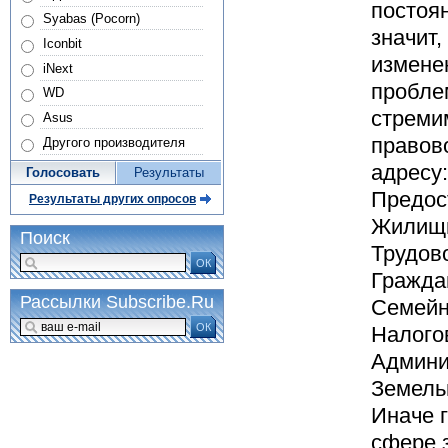
постоя
Syabas (Pocorn)
значит
Iconbit
измене
iNext
пробле
WD
стреми
Asus
правов
Другого производителя
адресу:
Голосовать
Результаты
Предос
Результаты других опросов
Жилищн
Поиск
Трудово
ОК
Гражда
Рассылки Subscribe.Ru
Семейн
ОК
Налого
Админи
Земель
Иначе г
сфере з