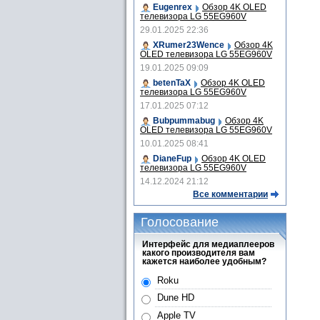
Eugenrex
Обзор 4K OLED
телевизора LG 55EG960V
29.01.2025 22:36
XRumer23Wence
Обзор 4K
OLED телевизора LG 55EG960V
19.01.2025 09:09
betenTaX
Обзор 4K OLED
телевизора LG 55EG960V
17.01.2025 07:12
Bubpummabug
Обзор 4K
OLED телевизора LG 55EG960V
10.01.2025 08:41
DianeFup
Обзор 4K OLED
телевизора LG 55EG960V
14.12.2024 21:12
Все комментарии
Голосование
Интерфейс для медиаплееров
какого производителя вам
кажется наиболее удобным?
Roku
Dune HD
Apple TV