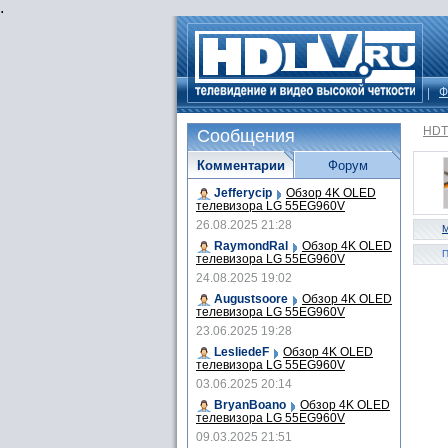
.
Ф
HDT
Сообщения
Комментарии
Форум
Jefferycip
Обзор 4K OLED
телевизора LG 55EG960V
26.08.2025 21:28
M
RaymondRal
Обзор 4K OLED
П
телевизора LG 55EG960V
24.08.2025 19:02
Augustsoore
Обзор 4K OLED
телевизора LG 55EG960V
23.06.2025 19:28
LesliedeF
Обзор 4K OLED
телевизора LG 55EG960V
03.06.2025 20:14
BryanBoano
Обзор 4K OLED
телевизора LG 55EG960V
09.03.2025 21:51