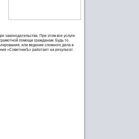
ре законодательства. При этом все услуги
грамотной помощи гражданам. Будь то
тирования, или ведение сложного дела в
ания «СоветникЪ» работает на результат.