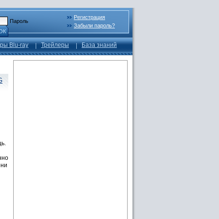
Регистрация
Пароль
Забыли пароль?
ОК
ры Blu-ray
Трейлеры
База знаний
G
ь.
нно
они