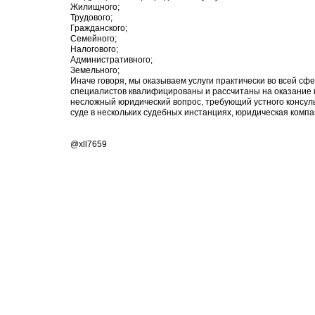
Жилищного;
Трудового;
Гражданского;
Семейного;
Налогового;
Административного;
Земельного;
Иначе говоря, мы оказываем услуги практически во всей сфе
специалистов квалифицированы и рассчитаны на оказание 
несложный юридический вопрос, требующий устного консуль
суде в нескольких судебных инстанциях, юридическая комп
@xll7659