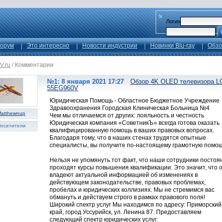
Логин
орум
Это интересно
Новости индустрии
Новинки Blu-ray
Обзо
V.ru
/
Комментарии
№1: 8 января 2021 17:27
Обзор 4K OLED телевизора L
55EG960V
Юридическая Помощь - Областное Бюджетное Учреждение
Здравоохранения Городская Клиническая Больница №4
atthewnup
Чем мы отличаемся от других: лояльность и честность
Юридическая компания «СоветникЪ» всегда готова оказать
осетители
квалифицированную помощь в ваших правовых вопросах.
Благодаря тому, что в наших стенах трудятся опытные
специалисты, вы получите по-настоящему грамотную помощ
Нельзя не упомянуть тот факт, что наши сотрудники постоя
проходят курсы повышения квалификации. Это значит, что 
владеют актуальной информацией об изменениях в
действующем законодательстве, правовых проблемах,
пробелах и юридических коллизиях. Мы не стремимся вас
обмануть и действуем строго в рамках правового поля!
Широкий спектр услуг Мы находимся по адресу: Приморский
край, город Уссурийск, ул. Ленина 87. Предоставляем
следующий спектр юридических услуг: