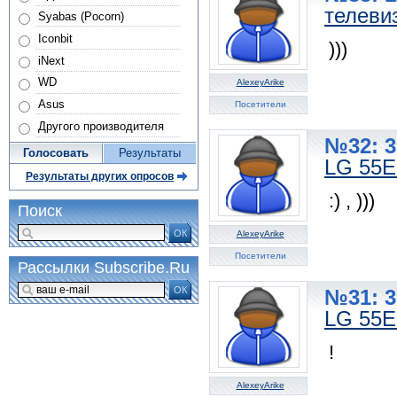
телеви
Syabas (Pocorn)
Iconbit
)))
iNext
WD
AlexeyArike
Asus
Посетители
Другого производителя
№32: 3
Голосовать
Результаты
LG 55
Результаты других опросов
:) , )))
Поиск
ОК
AlexeyArike
Посетители
Рассылки Subscribe.Ru
ОК
№31: 3
LG 55
!
AlexeyArike