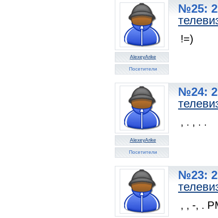
№25: 2
телеви
!=)
AlexeyArike
Посетители
№24: 2
телеви
, . , . .
AlexeyArike
Посетители
№23: 2
телеви
, , -, . P