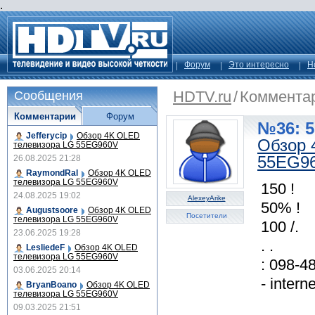
.
Форум
Это интересно
Н
HDTV.ru
/
Коммента
Сообщения
Комментарии
Форум
№36: 5
Jefferycip
Обзор 4K OLED
Обзор 
телевизора LG 55EG960V
55EG9
26.08.2025 21:28
RaymondRal
Обзор 4K OLED
телевизора LG 55EG960V
150 !
24.08.2025 19:02
AlexeyArike
50% !
Augustsoore
Обзор 4K OLED
Посетители
телевизора LG 55EG960V
100 /.
23.06.2025 19:28
. .
LesliedeF
Обзор 4K OLED
телевизора LG 55EG960V
: 098-4
03.06.2025 20:14
- intern
BryanBoano
Обзор 4K OLED
телевизора LG 55EG960V
09.03.2025 21:51