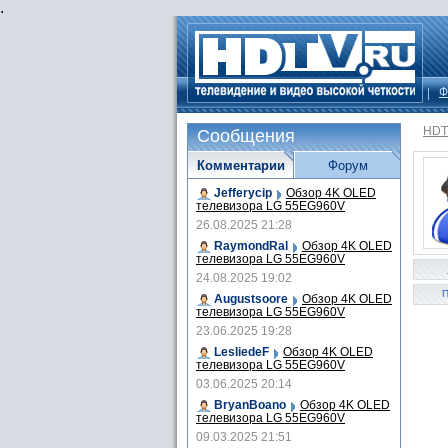
.
Ф
HDT
Сообщения
Комментарии
Форум
Jefferycip
Обзор 4K OLED
телевизора LG 55EG960V
26.08.2025 21:28
RaymondRal
Обзор 4K OLED
телевизора LG 55EG960V
24.08.2025 19:02
П
Augustsoore
Обзор 4K OLED
телевизора LG 55EG960V
23.06.2025 19:28
LesliedeF
Обзор 4K OLED
телевизора LG 55EG960V
03.06.2025 20:14
BryanBoano
Обзор 4K OLED
телевизора LG 55EG960V
09.03.2025 21:51