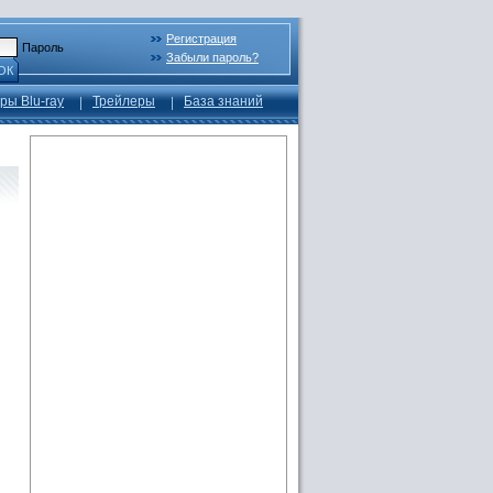
Регистрация
Пароль
Забыли пароль?
ОК
ры Blu-ray
Трейлеры
База знаний