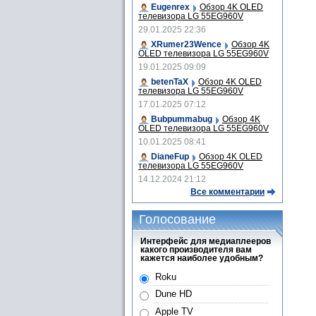
Eugenrex
Обзор 4K OLED
телевизора LG 55EG960V
29.01.2025 22:36
XRumer23Wence
Обзор 4K
OLED телевизора LG 55EG960V
19.01.2025 09:09
betenTaX
Обзор 4K OLED
телевизора LG 55EG960V
17.01.2025 07:12
Bubpummabug
Обзор 4K
OLED телевизора LG 55EG960V
10.01.2025 08:41
DianeFup
Обзор 4K OLED
телевизора LG 55EG960V
14.12.2024 21:12
Все комментарии
Голосование
Интерфейс для медиаплееров
какого производителя вам
кажется наиболее удобным?
Roku
Dune HD
Apple TV