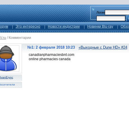
Логин
орум
Это интересно
Новости индустрии
Новинки Blu-ray
Обзо
V.ru
/
Комментарии
№1: 2 февраля 2018 10:23
«Выходные с Dune HD» #24
canadianpharmaciesbnt.com
online pharmacies canada
IvanErync
осетители