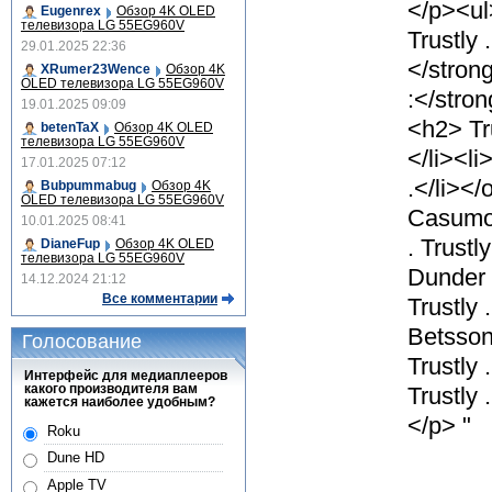
</p><ul
Eugenrex
Обзор 4K OLED
телевизора LG 55EG960V
Trustly 
29.01.2025 22:36
</strong
XRumer23Wence
Обзор 4K
OLED телевизора LG 55EG960V
:</stron
19.01.2025 09:09
<h2> Tru
betenTaX
Обзор 4K OLED
телевизора LG 55EG960V
</li><li>
17.01.2025 07:12
.</li></
Bubpummabug
Обзор 4K
OLED телевизора LG 55EG960V
Casumo:
10.01.2025 08:41
. Trustl
DianeFup
Обзор 4K OLED
телевизора LG 55EG960V
Dunder 
14.12.2024 21:12
Все комментарии
Trustly 
Betsson:
Голосование
Trustly .
Интерфейс для медиаплееров
какого производителя вам
Trustly 
кажется наиболее удобным?
</p> "
Roku
Dune HD
Apple TV