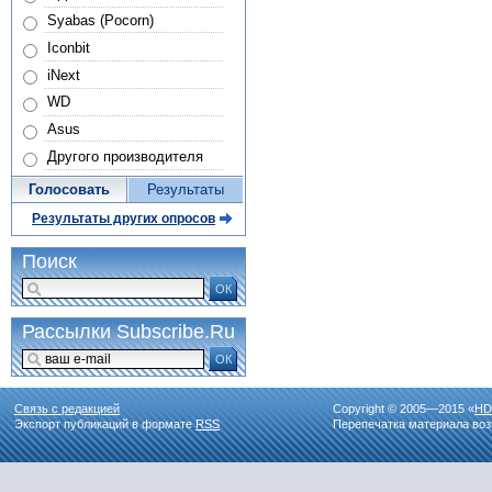
Syabas (Pocorn)
Iconbit
iNext
WD
Asus
Другого производителя
Голосовать
Результаты
Результаты других опросов
Поиск
ОК
Рассылки Subscribe.Ru
ОК
Связь с редакцией
Copyright © 2005—2015 «
HD
Экспорт публикаций в формате
RSS
Перепечатка материала воз