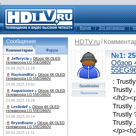
.
Форум
Это интересно
Н
HDTV.ru
/
Коммента
Сообщения
Комментарии
Форум
№1: 25
Jefferycip
Обзор 4K OLED
Обзор 
телевизора LG 55EG960V
55EG9
26.08.2025 21:28
RaymondRal
Обзор 4K OLED
телевизора LG 55EG960V
: Trustl
24.08.2025 19:02
Ronaldcindqa
Trustly 
Augustsoore
Обзор 4K OLED
Посетители
телевизора LG 55EG960V
</h2><p>
23.06.2025 19:28
Trustly 
LesliedeF
Обзор 4K OLED
телевизора LG 55EG960V
Trustly 
03.06.2025 20:14
Trustly .
BryanBoano
Обзор 4K OLED
телевизора LG 55EG960V
</p><h2
09.03.2025 21:51