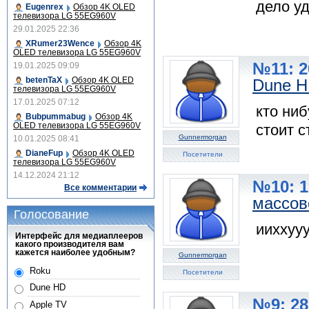
дело уд
Eugenrex
Обзор 4K OLED
телевизора LG 55EG960V
29.01.2025 22:36
XRumer23Wence
Обзор 4K
OLED телевизора LG 55EG960V
№11: 2
19.01.2025 09:09
betenTaX
Обзор 4K OLED
Dune 
телевизора LG 55EG960V
17.01.2025 07:12
кто ни
Bubpummabug
Обзор 4K
OLED телевизора LG 55EG960V
стоит с
Gunnermorgan
10.01.2025 08:41
DianeFup
Обзор 4K OLED
Посетители
телевизора LG 55EG960V
14.12.2024 21:12
№10: 1
Все комментарии
массов
Голосование
ииххууу
Интерфейс для медиаплееров
какого производителя вам
кажется наиболее удобным?
Gunnermorgan
Roku
Посетители
Dune HD
№9: 28
Apple TV