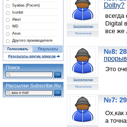
Dolby?
Syabas (Pocorn)
Iconbit
всегда
iNext
Digital
WD
Gunnermorgan
все же
Asus
Посетители
Другого производителя
Голосовать
Результаты
№8: 28
прорыв
Результаты других опросов
Поиск
Это оче
ОК
Gunnermorgan
Рассылки Subscribe.Ru
Посетители
ОК
№7: 29
Ох,как
а точн