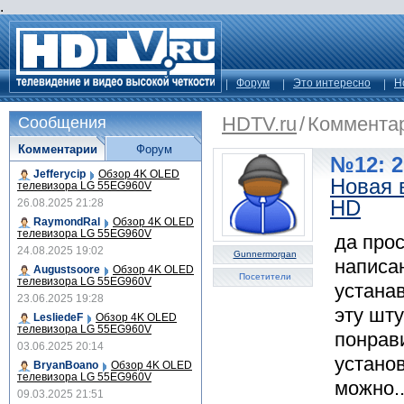
.
Форум
Это интересно
Н
HDTV.ru
/
Коммента
Сообщения
Комментарии
Форум
№12: 2
Jefferycip
Обзор 4K OLED
Новая 
телевизора LG 55EG960V
HD
26.08.2025 21:28
RaymondRal
Обзор 4K OLED
телевизора LG 55EG960V
да прос
24.08.2025 19:02
Gunnermorgan
написа
Augustsoore
Обзор 4K OLED
Посетители
телевизора LG 55EG960V
устана
23.06.2025 19:28
эту шту
LesliedeF
Обзор 4K OLED
телевизора LG 55EG960V
понрави
03.06.2025 20:14
устано
BryanBoano
Обзор 4K OLED
телевизора LG 55EG960V
можно..
09.03.2025 21:51