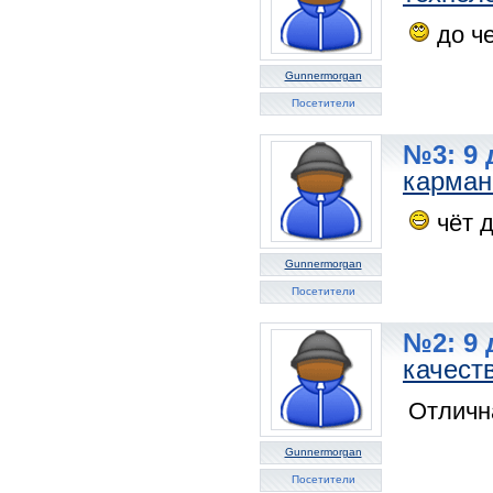
до че
Gunnermorgan
Посетители
№3: 9 
карман
чёт д
Gunnermorgan
Посетители
№2: 9 
качест
Отличн
Gunnermorgan
Посетители