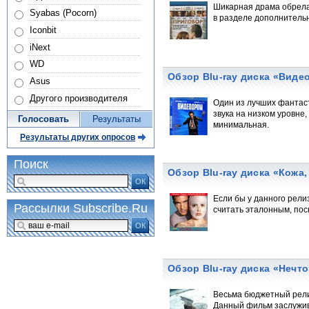
Шикарная драма обрела 
Syabas (Pocorn)
в разделе дополнитель
Iconbit
iNext
WD
Обзор Blu-ray диска «Виде
Asus
Другого производителя
Один из лучших фантаст
звука на низком уровне
Голосовать
Результаты
минимальная.
Результаты других опросов
Поиск
Обзор Blu-ray диска «Кожа,
ОК
Если бы у данного рел
Рассылки Subscribe.Ru
считать эталонным, пос
ОК
Обзор Blu-ray диска «Нечто
Весьма бюджетный релиз
Данный фильм заслужив