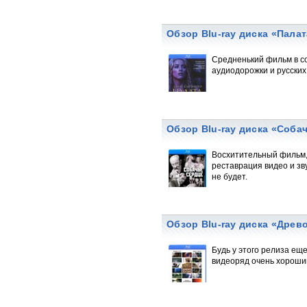
Обзор Blu-ray диска «Пала
Средненький фильм в со
аудиодорожки и русских
Обзор Blu-ray диска «Соба
Восхитительный фильм, 
реставрация видео и зву
не будет.
Обзор Blu-ray диска «Древ
Будь у этого релиза ещ
видеоряд очень хороший