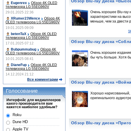
Обзор Blu-ray диска «Высо
Eugenrex
Обзор 4K OLED
телевизора LG 55EG960V
Очень хорошее Blu-ray 
29.01.2025 22:36
характеристики на высо
XRumer23Wence
Обзор 4K
меньше, чем за двести 
OLED телевизора LG 55EG960V
19.01.2025 09:09
1
betenTaX
Обзор 4K OLED
телевизора LG 55EG960V
Обзор Blu-ray диска «Собл
17.01.2025 07:12
Bubpummabug
Обзор 4K
Очень хорошее издание 
OLED телевизора LG 55EG960V
бы чуть больше. Хотя б
10.01.2025 08:41
DianeFup
Обзор 4K OLED
телевизора LG 55EG960V
14.12.2024 21:12
Все комментарии
Обзор Blu-ray диска «Войн
Голосование
Хорошо нарисованный, 
оригинального аудиотр
Интерфейс для медиаплееров
какого производителя вам
кажется наиболее удобным?
Roku
Dune HD
Обзор Blu-ray диска «Приг
Apple TV