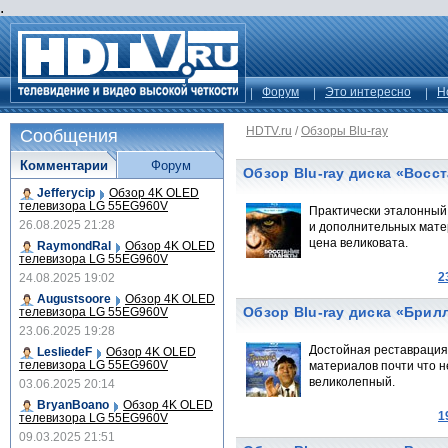
.
Форум
Это интересно
Н
HDTV.ru
/
Обзоры Blu-ray
Сообщения
Комментарии
Форум
Обзор Blu-ray диска «Восс
Jefferycip
Обзор 4K OLED
телевизора LG 55EG960V
Практически эталонный 
26.08.2025 21:28
и дополнительных матер
цена великовата.
RaymondRal
Обзор 4K OLED
телевизора LG 55EG960V
2
24.08.2025 19:02
Augustsoore
Обзор 4K OLED
Обзор Blu-ray диска «Брил
телевизора LG 55EG960V
23.06.2025 19:28
Достойная реставрация 
LesliedeF
Обзор 4K OLED
телевизора LG 55EG960V
материалов почти что н
великолепный.
03.06.2025 20:14
BryanBoano
Обзор 4K OLED
1
телевизора LG 55EG960V
09.03.2025 21:51