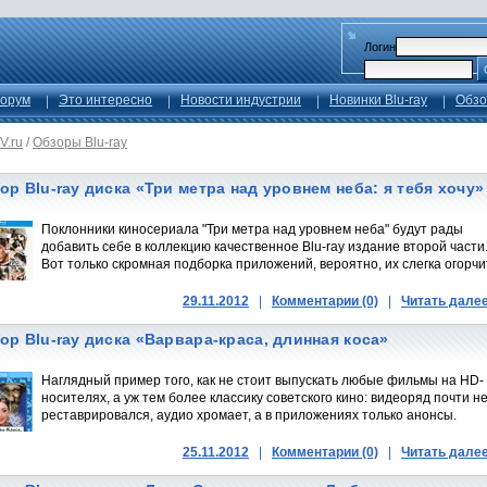
Логин
орум
Это интересно
Новости индустрии
Новинки Blu-ray
Обзо
V.ru
/
Обзоры Blu-ray
ор Blu-ray диска «Три метра над уровнем неба: я тебя хочу»
Поклонники киносериала "Три метра над уровнем неба" будут рады
добавить себе в коллекцию качественное Blu-ray издание второй части
Вот только скромная подборка приложений, вероятно, их слегка огорчи
29.11.2012
|
Комментарии (0)
|
Читать дале
ор Blu-ray диска «Варвара-краса, длинная коса»
Наглядный пример того, как не стоит выпускать любые фильмы на HD-
носителях, а уж тем более классику советского кино: видеоряд почти н
реставрировался, аудио хромает, а в приложениях только анонсы.
25.11.2012
|
Комментарии (0)
|
Читать дале