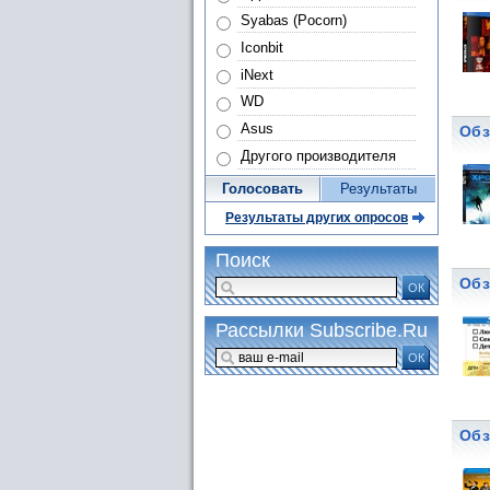
Syabas (Pocorn)
Iconbit
iNext
WD
Asus
Обз
Другого производителя
Голосовать
Результаты
Результаты других опросов
Поиск
Обз
ОК
Рассылки Subscribe.Ru
ОК
Обз