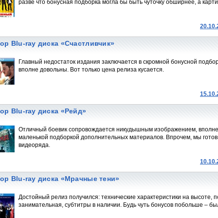
разве что бонусная подборка могла бы быть чуточку обширнее, а карти
20.10
ор Blu-ray диска «Счастливчик»
Главный недостаток издания заключается в скромной бонусной подбор
вполне довольны. Вот только цена релиза кусается.
15.10
ор Blu-ray диска «Рейд»
Отличный боевик сопровождается никудышным изображением, вполне 
маленькой подборкой дополнительных материалов. Впрочем, мы готовы
видеоряда.
10.10
ор Blu-ray диска «Мрачные тени»
Достойный релиз получился: технические характеристики на высоте,
занимательная, субтитры в наличии. Будь чуть бонусов побольше – бы