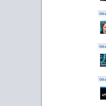
Обз
Обз
Обз