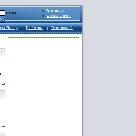
Регистрация
Пароль
Забыли пароль?
ОК
ры Blu-ray
Трейлеры
База знаний
.
т.
е
е
е