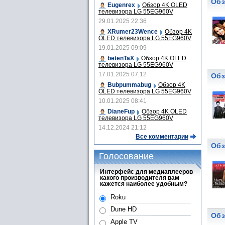
Обз
Eugenrex
Обзор 4K OLED
телевизора LG 55EG960V
29.01.2025 22:36
XRumer23Wence
Обзор 4K
OLED телевизора LG 55EG960V
19.01.2025 09:09
betenTaX
Обзор 4K OLED
телевизора LG 55EG960V
17.01.2025 07:12
Обз
Bubpummabug
Обзор 4K
OLED телевизора LG 55EG960V
10.01.2025 08:41
DianeFup
Обзор 4K OLED
телевизора LG 55EG960V
14.12.2024 21:12
Все комментарии
Обз
Голосование
Интерфейс для медиаплееров
какого производителя вам
кажется наиболее удобным?
Roku
Dune HD
Обз
Apple TV