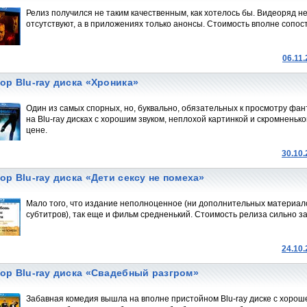
Релиз получился не таким качественным, как хотелось бы. Видеоряд 
отсутствуют, а в приложениях только анонсы. Стоимость вполне сопос
06.11
ор Blu-ray диска «Хроника»
Один из самых спорных, но, буквально, обязательных к просмотру фан
на Blu-ray дисках с хорошим звуком, неплохой картинкой и скромнень
цене.
30.10
ор Blu-ray диска «Дети сексу не помеха»
Мало того, что издание неполноценное (ни дополнительных материало
субтитров), так еще и фильм средненький. Стоимость релиза сильно 
24.10
ор Blu-ray диска «Свадебный разгром»
Забавная комедия вышла на вполне пристойном Blu-ray диске с хороше