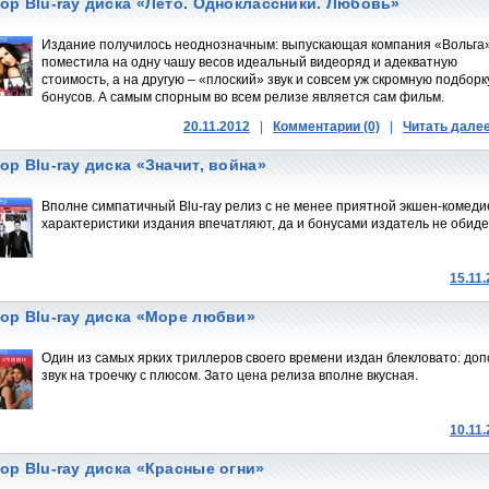
ор Blu-ray диска «Лето. Одноклассники. Любовь»
Издание получилось неоднозначным: выпускающая компания «Вольга
поместила на одну чашу весов идеальный видеоряд и адекватную
стоимость, а на другую – «плоский» звук и совсем уж скромную подборк
бонусов. А самым спорным во всем релизе является сам фильм.
20.11.2012
|
Комментарии (0)
|
Читать дале
ор Blu-ray диска «Значит, война»
Вполне симпатичный Blu-ray релиз с не менее приятной экшен-комедие
характеристики издания впечатляют, да и бонусами издатель не обиде
15.11
ор Blu-ray диска «Море любви»
Один из самых ярких триллеров своего времени издан блекловато: доп
звук на троечку с плюсом. Зато цена релиза вполне вкусная.
10.11
ор Blu-ray диска «Красные огни»