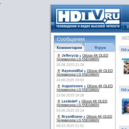
.
Ф
HDT
Сообщения
Комментарии
Форум
Обз
Jefferycip
Обзор 4K OLED
телевизора LG 55EG960V
26.08.2025 21:28
RaymondRal
Обзор 4K OLED
телевизора LG 55EG960V
24.08.2025 19:02
Augustsoore
Обзор 4K OLED
Обз
телевизора LG 55EG960V
23.06.2025 19:28
LesliedeF
Обзор 4K OLED
телевизора LG 55EG960V
03.06.2025 20:14
BryanBoano
Обзор 4K OLED
телевизора LG 55EG960V
09.03.2025 21:51