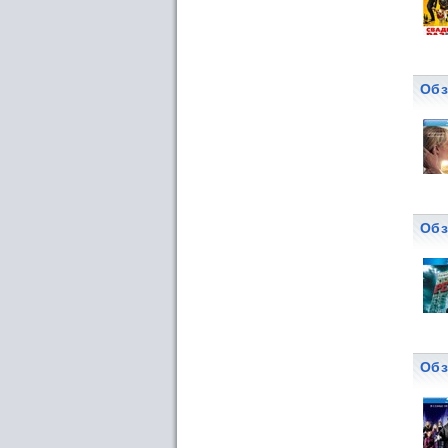
Обз
Обз
Обз