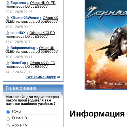
Eugenrex
Обзор 4K OLED
телевизора LG 55EG960V
29.01.2025 22:36
XRumer23Wence
Обзор 4K
OLED телевизора LG 55EG960V
19.01.2025 09:09
betenTaX
Обзор 4K OLED
телевизора LG 55EG960V
17.01.2025 07:12
Bubpummabug
Обзор 4K
OLED телевизора LG 55EG960V
10.01.2025 08:41
DianeFup
Обзор 4K OLED
телевизора LG 55EG960V
14.12.2024 21:12
Все комментарии
Голосование
Интерфейс для медиаплееров
какого производителя вам
кажется наиболее удобным?
Информация
Roku
Dune HD
Apple TV