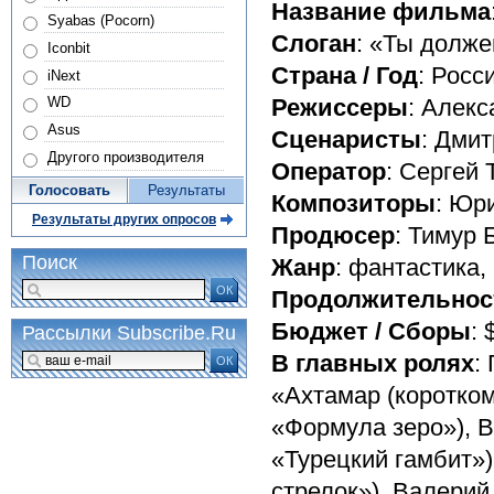
Название фильма
Syabas (Pocorn)
Слоган
: «Ты долже
Iconbit
Страна / Год
: Росс
iNext
Режиссеры
: Алек
WD
Asus
Сценаристы
: Дми
Другого производителя
Оператор
: Сергей
Голосовать
Результаты
Композиторы
: Юр
Результаты других опросов
Продюсер
: Тимур
Поиск
Жанр
: фантастика,
ОК
Продолжительнос
Бюджет / Сборы
: 
Рассылки Subscribe.Ru
В главных ролях
:
ОК
«Ахтамар (коротком
«Формула зеро»), 
«Турецкий гамбит»
стрелок»), Валерий