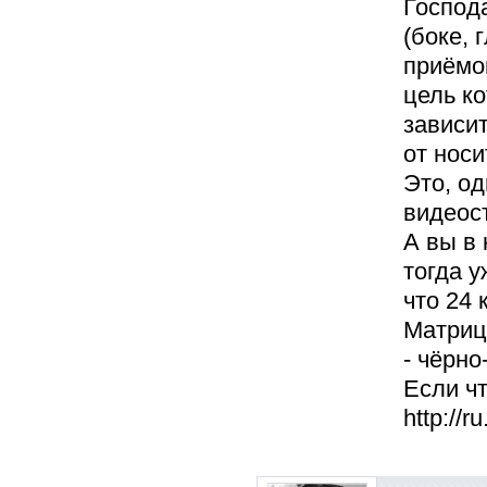
Господ
(боке,
приёмо
цель ко
зависи
от носи
Это, од
видеос
А вы в 
тогда у
что 24 
Матриц
- чёрно
Если чт
http://r