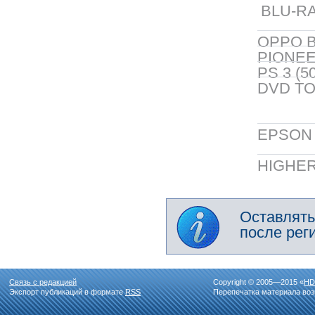
BLU-RA
OPPO B
PIONEER
PS 3 (5
DVD TO
EPSON 5
HIGHER
Оставлять
после рег
Связь с редакцией
Copyright © 2005—2015 «
HD
Экспорт публикаций в формате
RSS
Перепечатка материала воз