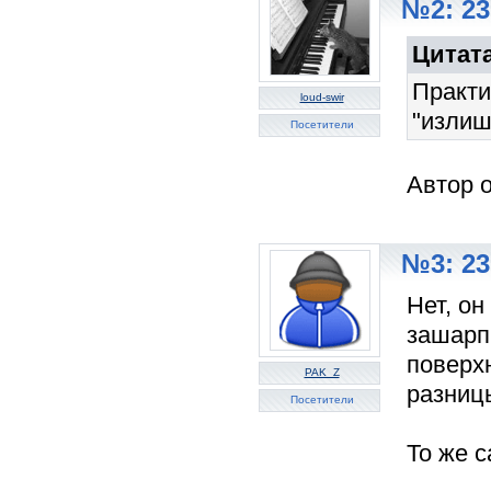
№2: 23
Цитат
Практи
loud-swir
"излиш
Посетители
Автор о
№3: 23
Нет, он
зашарп
поверхн
PAK_Z
разницы
Посетители
То же с