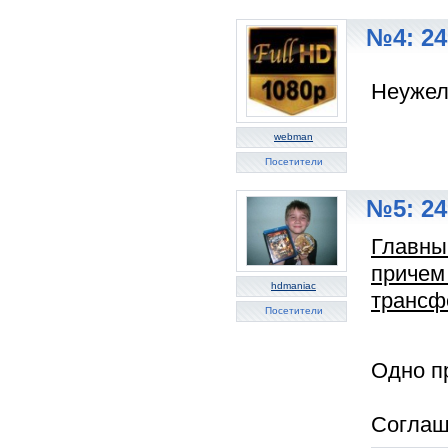
№4: 24
Неужели
webman
Посетители
№5: 24
Главны
причем
hdmaniac
трансфе
Посетители
Одно п
Соглаш