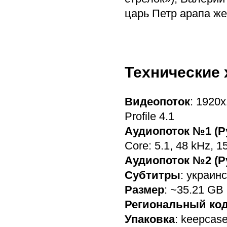
царь Петр арапа же
Технические 
Видеопоток
: 1920х
Profile 4.1
Аудиопоток №1 (Р
Core: 5.1, 48 kHz, 1
Аудиопоток №2 (Р
Cубтитры
: украин
Размер
: ~35.21 GB
Региональный ко
Упаковка
: keepcas