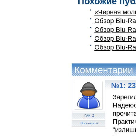
Похожие пуб
«Черная мол
Обзор Blu-Ra
Обзор Blu-Ra
Обзор Blu-Ra
Обзор Blu-Ra
Комментарии
№1: 23
Зареги
Надеюс
прочита
PAK_Z
Практи
Посетители
"излиш