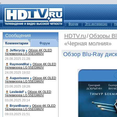
.
Форум
Это интересно
Н
HDTV.ru
/
Обзоры Bl
Сообщения
«Черная молния»
Комментарии
Форум
Jefferycip
Обзор 4K OLED
Обзор Blu-Ray дис
телевизора LG 55EG960V
26.08.2025 21:28
RaymondRal
Обзор 4K OLED
телевизора LG 55EG960V
24.08.2025 19:02
Augustsoore
Обзор 4K OLED
телевизора LG 55EG960V
23.06.2025 19:28
LesliedeF
Обзор 4K OLED
телевизора LG 55EG960V
03.06.2025 20:14
BryanBoano
Обзор 4K OLED
телевизора LG 55EG960V
09.03.2025 21:51