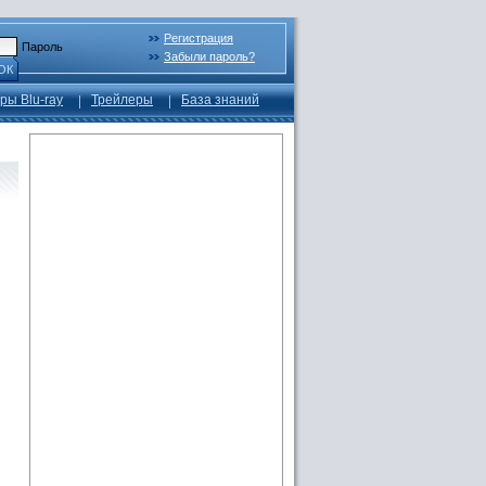
Регистрация
Пароль
Забыли пароль?
ОК
ры Blu-ray
Трейлеры
База знаний