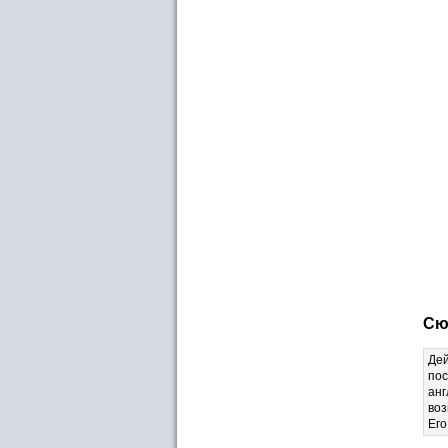
Сю
Дей
пос
анг
воз
Его