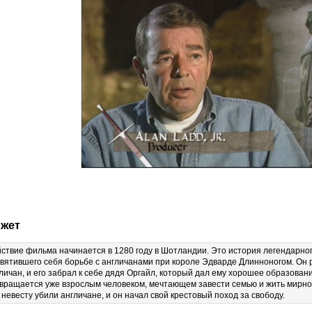
жет
ствие фильма начинается в 1280 году в Шотландии. Это история легендарно
вятившего себя борьбе с англичанами при короле Эдварде Длинноногом. Он р
личан, и его забрал к себе дядя Оргайл, который дал ему хорошее образован
вращается уже взрослым человеком, мечтающем завести семью и жить мирно
 невесту убили англичане, и он начал свой крестовый поход за свободу.