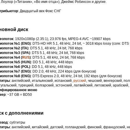
Лоулор («Титаник», «Во имя отца»), Джеймс Робинсон и другие.
трибьютор
: Двадцатый век Фокс СНГ
новной диск
еопоток
: 1920x1080p (2.35:1), 23.976 fps, MPEG-4 AVC ~19907 kbps
иопоток №1 (ENG)
: DTS-HD HR 5.1, 48 kHz, 24 bit, ~ 3018 kbps lossy (core: DTS 
иопоток №2 (ITA)
: DTS 5.1, 48 kHz, 24 bit, 768 kbps
иопоток №3 (SPA)
: DTS 5.1, 48 kHz, 24 bit, 768 kbps
иопоток №4 (
RUS
)
: DTS 5.1, 48 kHz, 24 bit, 768 kbps
иопоток №5 (HUN)
: DD 5.1, 48 kHz, 448 kbps
иопоток №6 (POL)
: DD 5.1, 48 kHz, 448 kbps
иопоток №7 (ENG)
: DD 2.0, 48 kHz, 224 kbps (для бонусов)
иопоток №8 (ENG)
: DTS Express 2.0, 48 kHz, 24 bit, 192 kbps (для бонусов)
титры
: английский, итальянский, испанский,
русский
, чешский, венгерский, пол
угальский, турецкий, болгарский, эстонский, латвийский, литовский, арабский
ифицированное меню
мер
: ~37 GB = BD50
ск с дополнениями
евод
: субтитры
титры
: английский, китайский, датский, голландский, финский, французский, н