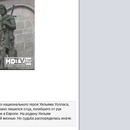
го национального героя Уильяма Уолласа,
ано лишился отца, погибшего от рук
ие в Европе. На родину Уильям
й жизнью. Но судьба распорядилась иначе.