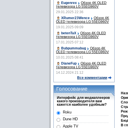
Eugenrex
Обзор 4K OLED
телевизора LG 55EG960V
29.01.2025 22:36
XRumer23Wence
Обзор 4K
OLED телевизора LG 55EG960V
19.01.2025 09:09
betenTaX
Обзор 4K OLED
телевизора LG 55EG960V
17.01.2025 07:12
Bubpummabug
Обзор 4K
OLED телевизора LG 55EG960V
10.01.2025 08:41
DianeFup
Обзор 4K OLED
телевизора LG 55EG960V
14.12.2024 21:12
Все комментарии
Голосование
Наз
Интерфейс для медиаплееров
Ори
какого производителя вам
Сло
кажется наиболее удобным?
Стра
Реж
Roku
Про
Dune HD
Бюд
В г
Apple TV