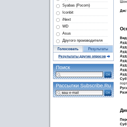
Шон 
Syabas (Pocorn)
Дис
Iconbit
iNext
WD
Ос
Asus
Вид
Другого производителя
Ауд
Ауд
Голосовать
Результаты
Ауд
Ауд
Результаты других опросов
Ауд
Ауд
Поиск
Ауд
Ауд
ОК
Суб
порт
Рассылки Subscribe.Ru
Рус
Раз
ОК
Ди
Пер
Суб