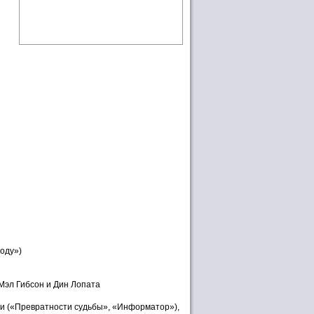
боду»)
 Мэл Гибсон и Дин Лопата
ли («Превратности судьбы», «Информатор»),