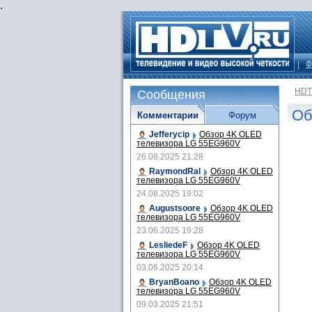
.
Ф
HDT
Сообщения
Об
Комментарии
Форум
Jefferycip
Обзор 4K OLED
телевизора LG 55EG960V
26.08.2025 21:28
RaymondRal
Обзор 4K OLED
телевизора LG 55EG960V
24.08.2025 19:02
Augustsoore
Обзор 4K OLED
телевизора LG 55EG960V
23.06.2025 19:28
LesliedeF
Обзор 4K OLED
телевизора LG 55EG960V
03.06.2025 20:14
BryanBoano
Обзор 4K OLED
телевизора LG 55EG960V
09.03.2025 21:51