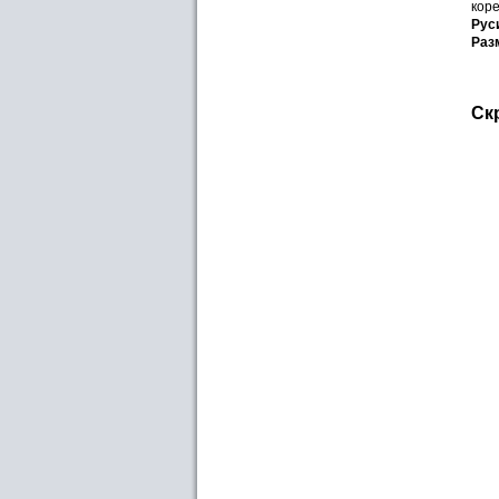
коре
Рус
Раз
Ск