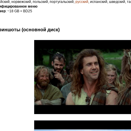
йский, норвежский, польский, португальский,
русский
, испанский, шведский, т
ифицированное меню
мер
: ~18 GB = BD25
риншоты (основной диск)