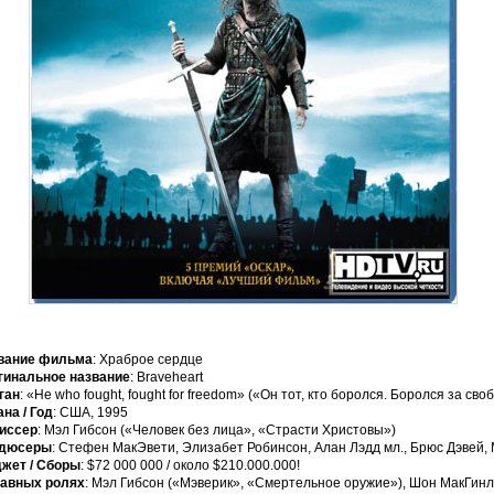
вание фильма
: Храброе сердце
гинальное название
: Braveheart
ган
: «He who fought, fought for freedom» («Он тот, кто боролся. Боролся за сво
на / Год
: США, 1995
иссер
: Мэл Гибсон («Человек без лица», «Страсти Христовы»)
дюсеры
: Стефен МакЭвети, Элизабет Робинсон, Алан Лэдд мл., Брюс Дэвей,
жет / Сборы
: $72 000 000 / около $210.000.000!
лавных ролях
: Мэл Гибсон («Мэверик», «Смертельное оружие»), Шон МакГин