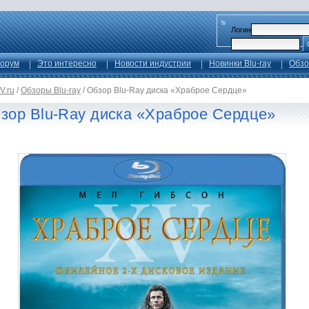
Логин
орум
Это интересно
Новости индустрии
Новинки Blu-ray
Обзо
V.ru
/
Обзоры Blu-ray
/
Обзор Blu-Ray диска «Храброе Сердце»
зор Blu-Ray диска «Храброе Сердце»