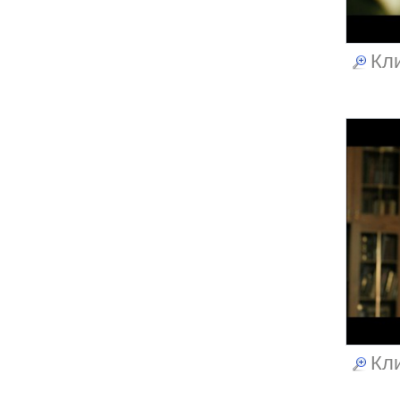
Кли
Кли