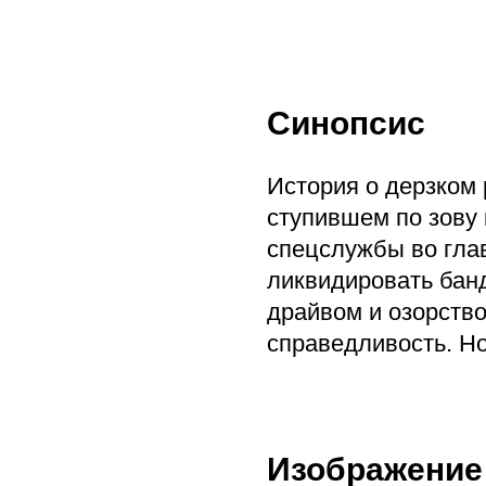
Синопсис
История о дерзком
cтупившем по зову 
спецслужбы во гла
ликвидировать банд
драйвом и озорство
справедливость. Н
Изображение