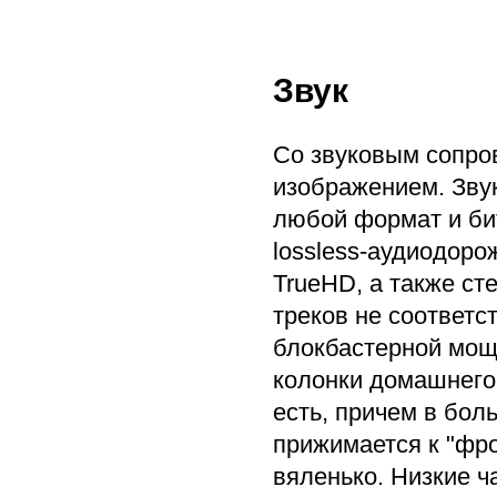
Звук
Со звуковым сопров
изображением. Звук
любой формат и би
lossless-аудиодоро
TrueHD, а также сте
треков не соответс
блокбастерной мощи
колонки домашнего 
есть, причем в бол
прижимается к "фр
вяленько. Низкие ч