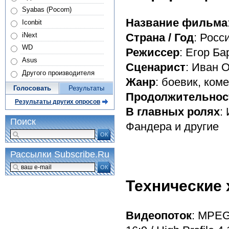
Syabas (Pocorn)
Название фильма
Iconbit
iNext
Страна / Год
: Росс
WD
Режиссер
: Егор Б
Asus
Сценарист
: Иван 
Другого производителя
Жанр
: боевик, ком
Голосовать
Результаты
Продолжительнос
Результаты других опросов
В главных ролях
:
Поиск
Фандера и другие
ОК
Рассылки Subscribe.Ru
ОК
Технические 
Видеопоток
: MPEG-