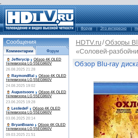
.
Форум
Это интересно
Н
HDTV.ru
/
Обзоры Bl
Сообщения
«Соловей-разбойни
Комментарии
Форум
Jefferycip
Обзор 4K OLED
Обзор Blu-ray дис
телевизора LG 55EG960V
26.08.2025 21:28
RaymondRal
Обзор 4K OLED
телевизора LG 55EG960V
24.08.2025 19:02
Augustsoore
Обзор 4K OLED
телевизора LG 55EG960V
23.06.2025 19:28
LesliedeF
Обзор 4K OLED
телевизора LG 55EG960V
03.06.2025 20:14
BryanBoano
Обзор 4K OLED
телевизора LG 55EG960V
09.03.2025 21:51