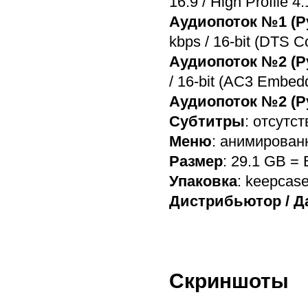
16:9 / High Profile 4.
Аудиопоток №1 (Р
kbps / 16-bit (DTS Co
Аудиопоток №2 (Р
/ 16-bit (AC3 Embedd
Аудиопоток №2 (Р
Субтитры
: отсутс
Меню
: анимирован
Размер
: 29.1 GB =
Упаковка
: keepcas
Дистрибьютор / Д
Скриншоты