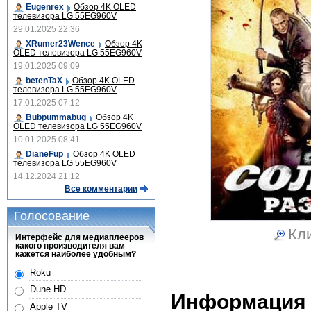
Eugenrex
Обзор 4K OLED
телевизора LG 55EG960V
29.01.2025 22:36
XRumer23Wence
Обзор 4K
OLED телевизора LG 55EG960V
19.01.2025 09:09
betenTaX
Обзор 4K OLED
телевизора LG 55EG960V
17.01.2025 07:12
Bubpummabug
Обзор 4K
OLED телевизора LG 55EG960V
10.01.2025 08:41
DianeFup
Обзор 4K OLED
телевизора LG 55EG960V
14.12.2024 21:12
Все комментарии
Голосование
Кли
Интерфейс для медиаплееров
какого производителя вам
кажется наиболее удобным?
Roku
Dune HD
Информация
Apple TV