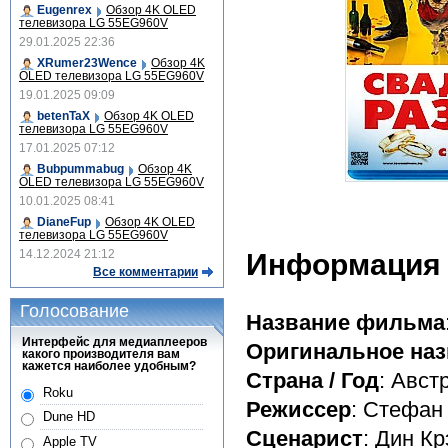
Eugenrex
Обзор 4K OLED
телевизора LG 55EG960V
29.01.2025 22:36
XRumer23Wence
Обзор 4K
OLED телевизора LG 55EG960V
19.01.2025 09:09
betenTaX
Обзор 4K OLED
телевизора LG 55EG960V
17.01.2025 07:12
Bubpummabug
Обзор 4K
OLED телевизора LG 55EG960V
10.01.2025 08:41
DianeFup
Обзор 4K OLED
телевизора LG 55EG960V
14.12.2024 21:12
Информация
Все комментарии
Голосование
Название фильма
Интерфейс для медиаплееров
Оригинальное наз
какого производителя вам
кажется наиболее удобным?
Страна / Год
: Авст
Roku
Режиссер
: Стефан
Dune HD
Сценарист
: Дин Кр
Apple TV