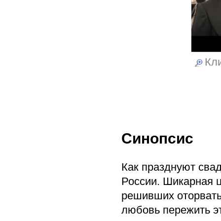
Кли
Синопсис
Как празднуют свад
России. Шикарная ц
решивших оторвать
любовь пережить э