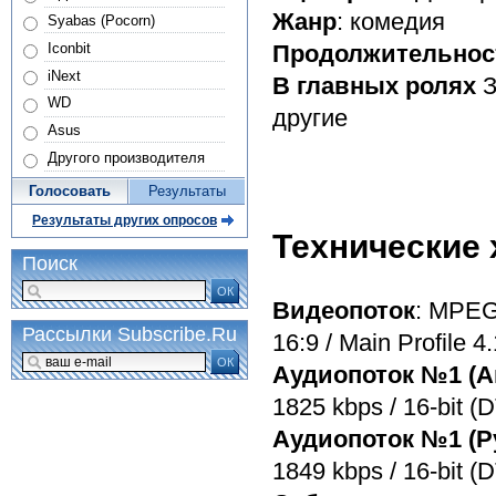
Жанр
: комедия
Syabas (Pocorn)
Iconbit
Продолжительнос
iNext
В главных ролях
З
WD
другие
Asus
Другого производителя
Голосовать
Результаты
Результаты других опросов
Технические 
Поиск
ОК
Видеопоток
: MPEG-
Рассылки Subscribe.Ru
16:9 / Main Profile 4.
ОК
Аудиопоток №1 (А
1825 kbps / 16-bit (D
Аудиопоток №1 (Р
1849 kbps / 16-bit (D