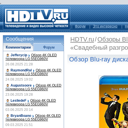
.
Форум
Это интересно
Н
HDTV.ru
/
Обзоры Bl
Сообщения
«Свадебный разгр
Комментарии
Форум
Jefferycip
Обзор 4K OLED
Обзор Blu-ray дис
телевизора LG 55EG960V
26.08.2025 21:28
RaymondRal
Обзор 4K OLED
телевизора LG 55EG960V
24.08.2025 19:02
Augustsoore
Обзор 4K OLED
телевизора LG 55EG960V
23.06.2025 19:28
LesliedeF
Обзор 4K OLED
телевизора LG 55EG960V
03.06.2025 20:14
BryanBoano
Обзор 4K OLED
телевизора LG 55EG960V
09.03.2025 21:51