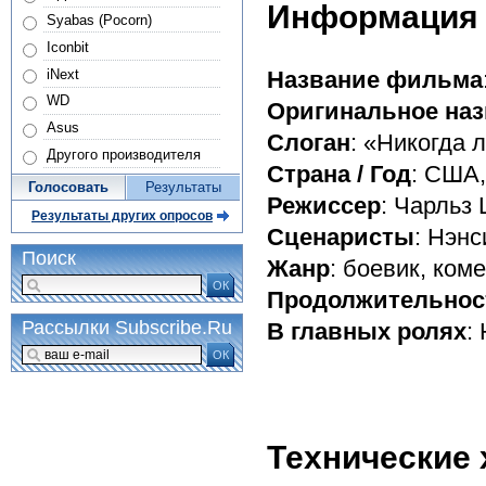
Информация
Syabas (Pocorn)
Iconbit
iNext
Название фильма
WD
Оригинальное наз
Asus
Слоган
: «Никогда 
Другого производителя
Страна / Год
: США,
Голосовать
Результаты
Режиссер
: Чарльз
Результаты других опросов
Сценаристы
: Нэн
Поиск
Жанр
: боевик, ком
ОК
Продолжительнос
Рассылки Subscribe.Ru
В главных ролях
:
ОК
Технические 