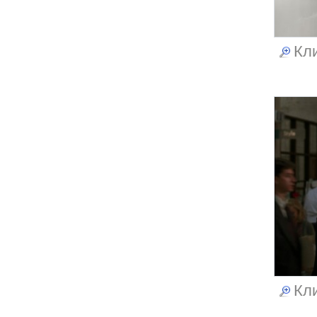
Кли
Кли