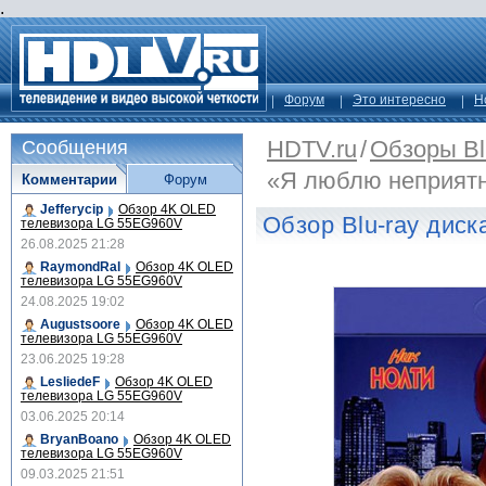
.
Форум
Это интересно
Н
HDTV.ru
/
Обзоры Bl
Сообщения
«Я люблю неприят
Комментарии
Форум
Jefferycip
Обзор 4K OLED
Обзор Blu-ray дис
телевизора LG 55EG960V
26.08.2025 21:28
RaymondRal
Обзор 4K OLED
телевизора LG 55EG960V
24.08.2025 19:02
Augustsoore
Обзор 4K OLED
телевизора LG 55EG960V
23.06.2025 19:28
LesliedeF
Обзор 4K OLED
телевизора LG 55EG960V
03.06.2025 20:14
BryanBoano
Обзор 4K OLED
телевизора LG 55EG960V
09.03.2025 21:51