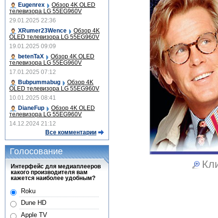
Eugenrex
Обзор 4K OLED
телевизора LG 55EG960V
29.01.2025 22:36
XRumer23Wence
Обзор 4K
OLED телевизора LG 55EG960V
19.01.2025 09:09
betenTaX
Обзор 4K OLED
телевизора LG 55EG960V
17.01.2025 07:12
Bubpummabug
Обзор 4K
OLED телевизора LG 55EG960V
10.01.2025 08:41
DianeFup
Обзор 4K OLED
телевизора LG 55EG960V
14.12.2024 21:12
Все комментарии
Голосование
Кли
Интерфейс для медиаплееров
какого производителя вам
кажется наиболее удобным?
Roku
Dune HD
Apple TV