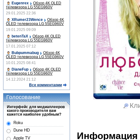
Eugenrex
Обзор 4K OLED
телевизора LG 55EG960V
29.01.2025 22:36
XRumer23Wence
Обзор 4K
OLED телевизора LG 55EG960V
19.01.2025 09:09
betenTaX
Обзор 4K OLED
телевизора LG 55EG960V
17.01.2025 07:12
Bubpummabug
Обзор 4K
OLED телевизора LG 55EG960V
10.01.2025 08:41
DianeFup
Обзор 4K OLED
телевизора LG 55EG960V
14.12.2024 21:12
Все комментарии
Голосование
Кли
Интерфейс для медиаплееров
какого производителя вам
кажется наиболее удобным?
Roku
Dune HD
Информация
Apple TV