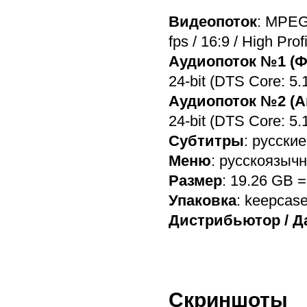
Видеопоток
: MPEG
fps / 16:9 / High Prof
Аудиопоток №1 (Ф
24-bit (DTS Core: 5.1
Аудиопоток №2 (А
24-bit (DTS Core: 5.1
Субтитры
: русские
Меню
: русскоязыч
Размер
: 19.26 GB 
Упаковка
: keepcas
Дистрибьютор / Д
Скриншоты