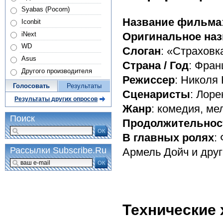
Syabas (Pocorn)
Название фильма
Iconbit
iNext
Оригинальное наз
WD
Слоган
: «Страховк
Asus
Страна / Год
: Фран
Другого производителя
Режиссер
: Николя
Голосовать
Результаты
Сценаристы
: Лоре
Результаты других опросов
Жанр
: комедия, м
Поиск
Продолжительнос
ОК
В главных ролях
:
Рассылки Subscribe.Ru
Армель Дойч и дру
ОК
Технические 