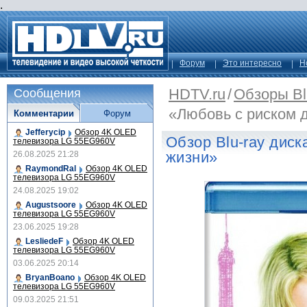
.
Форум
Это интересно
Н
HDTV.ru
/
Обзоры Bl
Сообщения
«Любовь с риском 
Комментарии
Форум
Jefferycip
Обзор 4K OLED
Обзор Blu-ray диск
телевизора LG 55EG960V
жизни»
26.08.2025 21:28
RaymondRal
Обзор 4K OLED
телевизора LG 55EG960V
24.08.2025 19:02
Augustsoore
Обзор 4K OLED
телевизора LG 55EG960V
23.06.2025 19:28
LesliedeF
Обзор 4K OLED
телевизора LG 55EG960V
03.06.2025 20:14
BryanBoano
Обзор 4K OLED
телевизора LG 55EG960V
09.03.2025 21:51