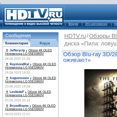
.
Форум
Это интересно
Н
HDTV.ru
/
Обзоры Bl
Сообщения
диска «Пила: лову
Комментарии
Форум
Jefferycip
Обзор 4K OLED
Обзор Blu-ray 3D/
телевизора LG 55EG960V
оживают»
26.08.2025 21:28
RaymondRal
Обзор 4K OLED
телевизора LG 55EG960V
24.08.2025 19:02
Augustsoore
Обзор 4K OLED
телевизора LG 55EG960V
23.06.2025 19:28
LesliedeF
Обзор 4K OLED
телевизора LG 55EG960V
03.06.2025 20:14
BryanBoano
Обзор 4K OLED
телевизора LG 55EG960V
09.03.2025 21:51