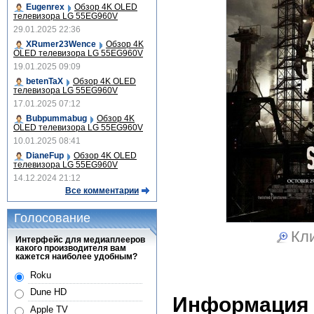
Eugenrex
Обзор 4K OLED
телевизора LG 55EG960V
29.01.2025 22:36
XRumer23Wence
Обзор 4K
OLED телевизора LG 55EG960V
19.01.2025 09:09
betenTaX
Обзор 4K OLED
телевизора LG 55EG960V
17.01.2025 07:12
Bubpummabug
Обзор 4K
OLED телевизора LG 55EG960V
10.01.2025 08:41
DianeFup
Обзор 4K OLED
телевизора LG 55EG960V
14.12.2024 21:12
Все комментарии
Голосование
Кли
Интерфейс для медиаплееров
какого производителя вам
кажется наиболее удобным?
Roku
Dune HD
Информация
Apple TV