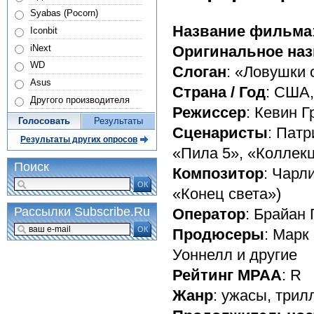
Syabas (Pocorn)
Название фильма
Iconbit
iNext
Оригинальное наз
WD
Слоган
: «Ловушки 
Asus
Страна / Год
: США,
Другого производителя
Режиссер
: Кевин Г
Голосовать
Результаты
Сценаристы
: Патр
Результаты других опросов
«Пила 5», «Коллек
Поиск
Композитор
: Чарл
ОК
«Конец света»)
Рассылки Subscribe.Ru
Оператор
: Брайан
ОК
Продюсеры
: Марк
Уоннелл и другие
Рейтинг MPAA
: R
Жанр
: ужасы, трил