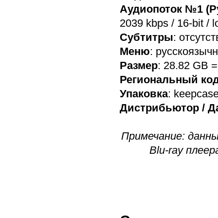
Аудиопоток №1 (Р
2039 kbps / 16-bit / 
Субтитры
: отсутс
Меню
: русскоязыч
Размер
: 28.82 GB 
Региональный ко
Упаковка
: keepcas
Дистрибьютор / Д
Примечание: данны
Blu-ray плее