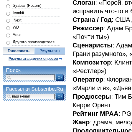
Слоган
: «Порой, в
Syabas (Pocorn)
исправить что-то в 
Iconbit
Страна / Год
: США,
iNext
Режиссер
: Адам Б
WD
Asus
«Почти ты»)
Другого производителя
Сценаристы
: Ада
Голосовать
Результаты
Грани разумного»,
Результаты других опросов
Композитор
: Клин
«Рестлер»)
Поиск
ОК
Оператор
: Флориа
«Марли и я», «Дьяв
Рассылки Subscribe.Ru
Продюсеры
: Тим 
ОК
Керри Орент
Рейтинг MPAA
: PG
Жанр
: драма, мел
Продолжительнос