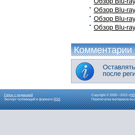
Обзор Blu-ra
Обзор Blu-ra
Обзор Blu-ra
Обзор Blu-ra
Комментарии
Оставлять
после рег
Связь с редакцией
Copyright © 2005—2015 «
HD
Экспорт публикаций в формате
RSS
Перепечатка материала воз