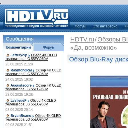
.
Форум
Это интересно
Н
HDTV.ru
/
Обзоры Bl
Сообщения
«Да, возможно»
Комментарии
Форум
Jefferycip
Обзор 4K OLED
Обзор Blu-Ray дис
телевизора LG 55EG960V
26.08.2025 21:28
RaymondRal
Обзор 4K OLED
телевизора LG 55EG960V
24.08.2025 19:02
Augustsoore
Обзор 4K OLED
телевизора LG 55EG960V
23.06.2025 19:28
LesliedeF
Обзор 4K OLED
телевизора LG 55EG960V
03.06.2025 20:14
BryanBoano
Обзор 4K OLED
телевизора LG 55EG960V
09.03.2025 21:51