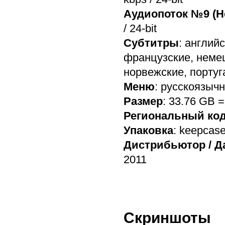
Аудиопоток №9 (Н
/ 24-bit
Субтитры
: англий
французские, немец
норвежские, португ
Меню
: русскоязыч
Размер
: 33.76 GB 
Региональный ко
Упаковка
: keepcas
Дистрибьютор / Д
2011
Скриншоты