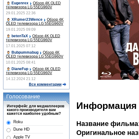
Eugenrex
Обзор 4K OLED
телевизора LG 55EG960V
29.01.2025 22:36
XRumer23Wence
Обзор 4K
OLED телевизора LG 55EG960V
19.01.2025 09:09
betenTaX
Обзор 4K OLED
телевизора LG 55EG960V
17.01.2025 07:12
Bubpummabug
Обзор 4K
OLED телевизора LG 55EG960V
10.01.2025 08:41
DianeFup
Обзор 4K OLED
телевизора LG 55EG960V
14.12.2024 21:12
Все комментарии
Голосование
Информация
Интерфейс для медиаплееров
какого производителя вам
кажется наиболее удобным?
Roku
Название фильма
Dune HD
Оригинальное наз
Apple TV