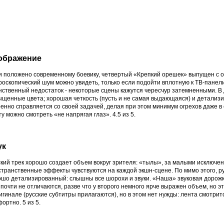
ображение
 и положено современному боевику, четвертый «Крепкий орешек» выпущен с 
оскопический шум можно увидеть, только если подойти вплотную к ТВ-панели 
ственный недостаток - некоторые сцены кажутся чересчур затемненными. В д
ыщенные цвета; хорошая четкость (пусть и не самая выдающаяся) и детализ
енно справляется со своей задачей, делая при этом минимум огрехов даже в 
у можно смотреть «не напрягая глаз». 4.5 из 5.
ук
кий трек хорошо создает объем вокруг зрителя: «тылы», за малыми исключе
транственные эффекты чувствуются на каждой экшн-сцене. По мимо этого, р
ошо детализированный: слышны все шорохи и звуки. «Наша» звуковая дорожк
почти не отличаются, разве что у второго немного ярче выражен объем, но 
игинале (русские субтитры прилагаются), но в этом нет нужды: лента смотрит
ортно. 5 из 5.