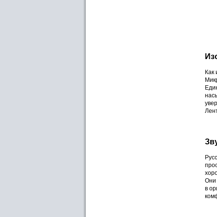
Из
Как
Микр
Един
нас
увер
Лент
Зв
Русс
прос
хор
Они 
в ор
комф