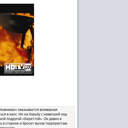
заложниках» оказывается всемирная
ься в хаос. Но на борьбу с нависшей над
ой подругой «Береттой». Он давно в
ять в стороне и бросит вызов террористам.