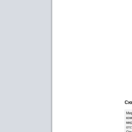
Сю
Мир
ком
мир
отс