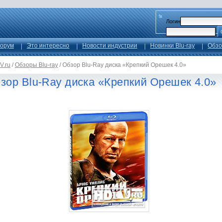
Логин
орум
Это интересно
Новости индустрии
Новинки Blu-ray
Обзо
V.ru
/
Обзоры Blu-ray
/
Обзор Blu-Ray диска «Крепкий Орешек 4.0»
зор Blu-Ray диска «Крепкий Орешек 4.0»