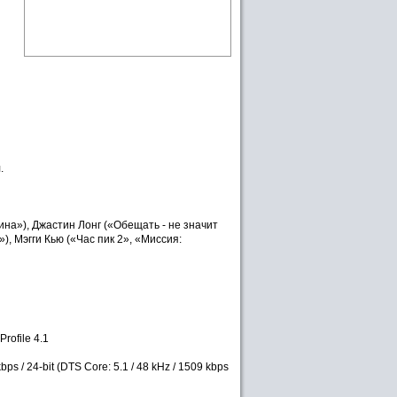
.
на»), Джастин Лонг («Обещать - не значит
), Мэгги Кью («Час пик 2», «Миссия:
rofile 4.1
ps / 24-bit (DTS Core: 5.1 / 48 kHz / 1509 kbps