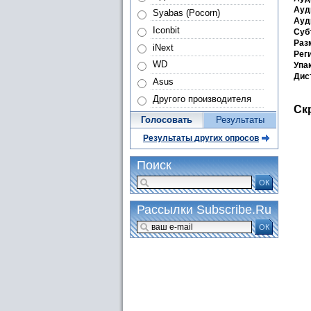
Ауд
Syabas (Pocorn)
Ауд
Iconbit
Суб
Раз
iNext
Рег
WD
Упа
Дис
Asus
Другого производителя
Ск
Голосовать
Результаты
Результаты других опросов
Поиск
ОК
Рассылки Subscribe.Ru
ОК