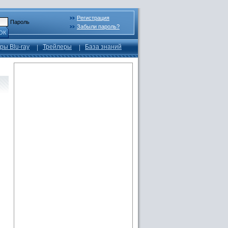
Регистрация
Пароль
Забыли пароль?
ОК
ры Blu-ray
Трейлеры
База знаний