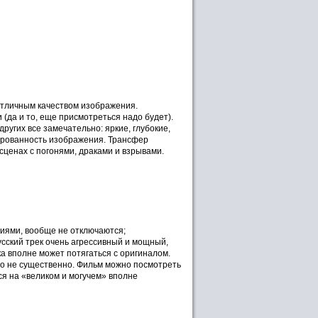
отличным качеством изображения.
(да и то, еще присмотреться надо будет).
ругих все замечательно: яркие, глубокие,
ированность изображения. Трансфер
сценах с погонями, драками и взрывами.
ниями, вообще не отключаются;
усский трек очень агрессивный и мощный,
а вполне может потягаться с оригиналом.
это не существенно. Фильм можно посмотреть
ся на «великом и могучем» вполне