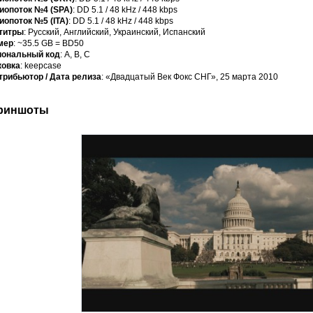
иопоток №4 (SPA)
: DD 5.1 / 48 kHz / 448 kbps
иопоток №5 (ITA)
: DD 5.1 / 48 kHz / 448 kbps
титры
: Русский, Английский, Украинский, Испанский
мер
: ~35.5 GB = BD50
иональный код
: А, B, С
ковка
: keepcase
трибьютор / Дата релиза
: «Двадцатый Век Фокс СНГ», 25 марта 2010
риншоты