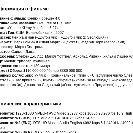
формация о фильме
вание фильма
: Крепкий орешек 4.0
гинальное название
: Live Free or Die Hard
ган
: «Yippee Ki Yay Mo - John 6:27»
на / Год
: США, Великобритания 2007
иссер
: Лен Уайзман («Другой мир», «Другой мир 2: Эволюция»)
нарист
: Марк Бомбэк и Дэвид Маркони (сюжет), Родерик Торп (персонажи)
позитор
: Марко Белтрами
ратор
: Саймон Дагган
дюсеры
: Стефен Дж. Идс, Майкл Фоттрел, Арнольд Рифкин, Уильям Уишер мл
р
: боевик, триллер, криминал
должительность
: ~130 минут
жет / Сборы
: $110 000 000 / более $380 000 000
лавных ролях
: Брюс Уиллис («Криминальное чтиво», «Счастливое число Слеви
ться», «Нас приняли!»), Тимоти Олифант («Угнать за 60 секунд», «Рок-звезда»
полнима 3»), Джонатан Садовский («Она - мужчина», «Продавец») и другие.
хнические характеристики
еопоток
: 1920х1080 MPEG-4 AVC Video 25987 kbps 1080p 23,976 fps 16:9 High P
иопоток №1 (RUS)
: DTS Audio 5.1 48 kHz 768 kbps 24-bit
иопоток №2 (ENG)
: DTS-HD Master Audio English 4092 kbps 5.1 / 48 kHz / 4092 kb
bit)
иопоток №3 (UKR)
: DD 5.1 / 48 kHz / 448 kbps