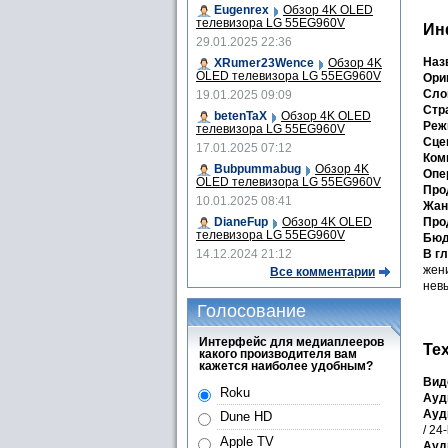
Eugenrex
Обзор 4K OLED
телевизора LG 55EG960V
Ин
29.01.2025 22:36
Наз
XRumer23Wence
Обзор 4K
OLED телевизора LG 55EG960V
Ори
Сло
19.01.2025 09:09
Стра
betenTaX
Обзор 4K OLED
Реж
телевизора LG 55EG960V
Сце
17.01.2025 07:12
Ком
Bubpummabug
Обзор 4K
Опе
OLED телевизора LG 55EG960V
Про
10.01.2025 08:41
Жан
DianeFup
Обзор 4K OLED
Про
телевизора LG 55EG960V
Бюд
14.12.2024 21:12
В г
жени
Все комментарии
невы
Голосование
Интерфейс для медиаплееров
Те
какого производителя вам
кажется наиболее удобным?
Вид
Roku
Ауд
Ауд
Dune HD
/ 24-
Apple TV
Ауд