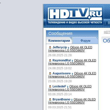
.
Ф
HDT
Сообщения
Об
Комментарии
Форум
Jefferycip
Обзор 4K OLED
телевизора LG 55EG960V
26.08.2025 21:28
RaymondRal
Обзор 4K OLED
телевизора LG 55EG960V
24.08.2025 19:02
Augustsoore
Обзор 4K OLED
телевизора LG 55EG960V
23.06.2025 19:28
LesliedeF
Обзор 4K OLED
телевизора LG 55EG960V
03.06.2025 20:14
BryanBoano
Обзор 4K OLED
телевизора LG 55EG960V
09.03.2025 21:51