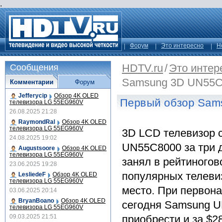
.
Форум
Это интересно
Н
HDTV.ru
/
Это интер
Сообщения
Samsung 3D UN55C
Комментарии
Форум
Jefferycip
Обзор 4K OLED
Первый обзор Sam
телевизора LG 55EG960V
26.08.2025 21:28
RaymondRal
Обзор 4K OLED
телевизора LG 55EG960V
3D LCD телевизор 
24.08.2025 19:02
UN55C8000 за три 
Augustsoore
Обзор 4K OLED
телевизора LG 55EG960V
занял в рейтиногов
23.06.2025 19:28
популярных телевиз
LesliedeF
Обзор 4K OLED
телевизора LG 55EG960V
место. При первона
03.06.2025 20:14
BryanBoano
Обзор 4K OLED
сегодня Samsung 
телевизора LG 55EG960V
09.03.2025 21:51
приобрести и за $2