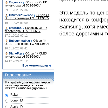
Eugenrex
Обзор 4K OLED
телевизора LG 55EG960V
29.01.2025 22:36
Эта модель по цен
XRumer23Wence
Обзор 4K
OLED телевизора LG 55EG960V
находится в комфо
19.01.2025 09:09
Samsung, хотя имее
betenTaX
Обзор 4K OLED
телевизора LG 55EG960V
более дорогими и т
17.01.2025 07:12
Bubpummabug
Обзор 4K
OLED телевизора LG 55EG960V
10.01.2025 08:41
DianeFup
Обзор 4K OLED
телевизора LG 55EG960V
14.12.2024 21:12
Все комментарии
Голосование
Интерфейс для медиаплееров
какого производителя вам
кажется наиболее удобным?
Roku
Dune HD
Apple TV