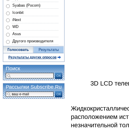
Syabas (Pocorn)
Iconbit
iNext
WD
Asus
Другого производителя
Голосовать
Результаты
Результаты других опросов
Поиск
ОК
3D LCD теле
Рассылки Subscribe.Ru
ОК
Жидкокристалличес
расположением ист
незначительной тол