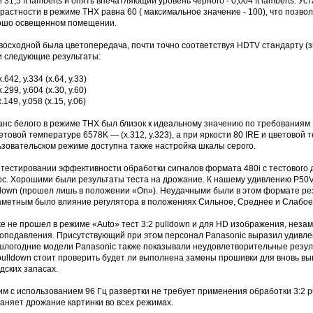
 31,5 ft lamberts и опять впечатляющий уровень черного - 0,004 ft lamberts. 
растности в режиме THX равна 60 ( максимальное значение - 100), что позво
ошо освещенном помещении.
восходной была цветопередача, почти точно соответствуя HDTV стандарту (з
и следующие результаты:
x.642, y.334 (x.64, y.33)
x.299, y.604 (x.30, y.60)
x.149, y.058 (x.15, y.06)
нс белого в режиме THX был близок к идеальному значению по требованиям D
етовой температуре 6578K — (x.312, y.323), а при яркости 80 IRE и цветовой т
ьзовательском режиме доступна также настройка шкалы серого.
 тестировании эффективности обработки сигналов формата 480i с тестового
ос. Хорошими были результаты теста на дрожание. К нашему удивлению P50V
ldown (прошел лишь в положении «On»). Неудачными были в этом формате ре
аметным было влияние регулятора в положениях Сильное, Среднее и Слабое
же не прошел в режиме «Auto» тест 3:2 pulldown и для HD изображения, нез
оподавления. Присутствующий при этом персонал Panasonic выразил удивле
шлогодние модели Panasonic также показывали неудовлетворительные резуль
 pulldown стоит проверить будет ли выполнена замены прошивки для вновь в
дских запасах.
им с использованием 96 Гц развертки не требует применения обработки 3:2 
аняет дрожание картинки во всех режимах.