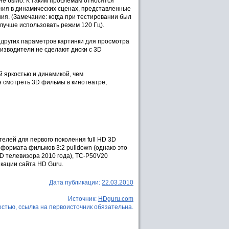
не было. К таким проблемам относятся
ния в динамических сценах, представленные
ия. (Замечание: когда при тестировании был
 лучше использовать режим 120 Гц).
 других параметров картинки для просмотра
оизводители не сделают диски с 3D
й яркостью и динамикой, чем
я смотреть 3D фильмы в кинотеатре,
елей для первого поколения full HD 3D
формата фильмов 3:2 pulldown (однако это
D телевизора 2010 года), TC-P50V20
икации сайта HD Guru.
Дата публикации:
22.03.2010
Источник:
HDguru.com
стью, ссылка на первоисточник обязательна.