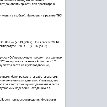
Установленная заводская величина
ляет добавлять яркости при просмотре в
начения в скобках). Измерения в режиме THX
6500K — (x.313, y.329). При яркости 20 IRE
емпературе 6289K — (x.316, y.332). В
 диска HQV превосходно прошел тест цветных
T20 не прошел в режиме «Auto» тест 3:2
зультаты теста на шумоподавление,
.
аметными были результаты работы системы
ние полученными данными. Учитывая, что
таты в тестах на шумоподавление и тесте
ыпускаемых моделей и находящихся в
pulldown при воспроизведении фильмов и