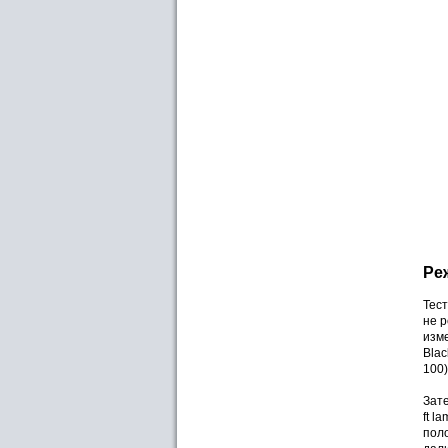
Ре
Тест
не 
изме
Blac
100)
Зат
ft l
пол