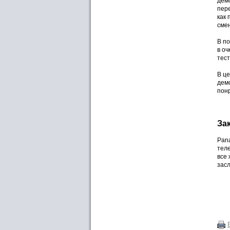
демо
пер
как 
смен
В п
в оч
тес
В це
дем
пон
За
Pana
тел
все 
засл