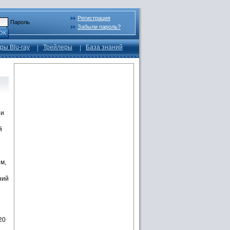
Регистрация
Пароль
Забыли пароль?
ОК
ры Blu-ray
Трейлеры
База знаний
 и
й
м,
ний
20