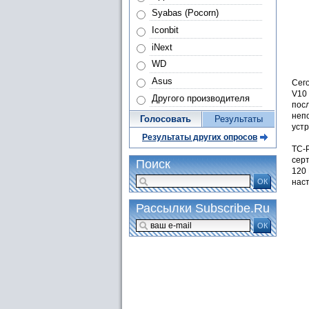
Syabas (Pocorn)
Iconbit
iNext
WD
Asus
Сег
V10
Другого производителя
посл
неп
Голосовать
Результаты
уст
Результаты других опросов
TC-
серт
Поиск
120 
ОК
наст
Рассылки Subscribe.Ru
ОК