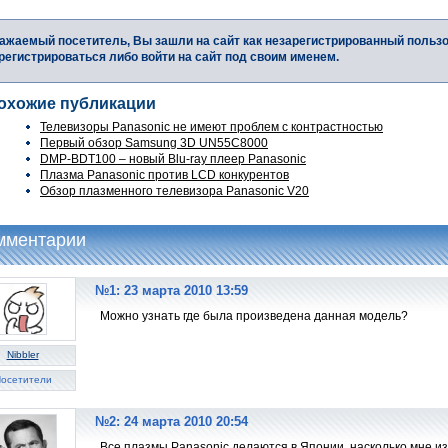
ажаемый посетитель, Вы зашли на сайт как незарегистрированный польз
регистрироваться либо войти на сайт под своим именем.
охожие публикации
Телевизоры Panasonic не имеют проблем с контрастностью
Первый обзор Samsung 3D UN55C8000
DMP-BDT100 – новый Blu-ray плеер Panasonic
Плазма Panasonic против LCD конкурентов
Обзор плазменного телевизора Panasonic V20
мментарии
№1: 23 марта 2010 13:59
Можно узнать где была произведена данная модель?
Nibbler
осетители
№2: 24 марта 2010 20:54
Все плазмы Panasonic делаются в Японии, насколько мне и