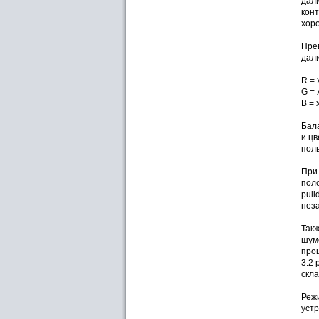
дали
конт
хор
Пре
дал
R = 
G = 
B = 
Бала
и цв
пол
При
пол
pul
нез
Так
шум
про
3:2
скла
Реж
устр