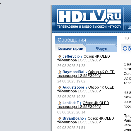
.
Ф
HDT
Сообщения
Об
Комментарии
Форум
Jefferycip
Обзор 4K OLED
телевизора LG 55EG960V
С на
26.08.2025 21:28
акт
RaymondRal
Обзор 4K OLED
Сего
телевизора LG 55EG960V
3D к
24.08.2025 19:02
тел
Augustsoore
Обзор 4K OLED
телевизора LG 55EG960V
На 
23.06.2025 19:28
экс
реа
LesliedeF
Обзор 4K OLED
про
телевизора LG 55EG960V
03.06.2025 20:14
Про
BryanBoano
Обзор 4K OLED
Pana
телевизора LG 55EG960V
нерж
09.03.2025 21:51
име