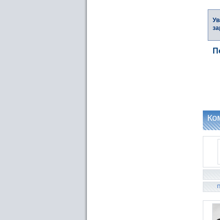
Ув
за
П
Ко
П