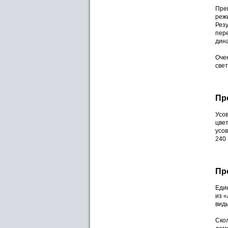
Пре
режи
Рез
пер
дин
Оче
све
Пр
Усо
цве
усо
240
Пр
Еди
из «
вид
Скол