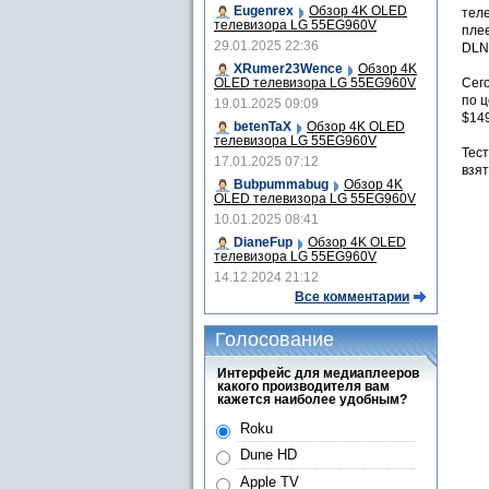
Eugenrex
Обзор 4K OLED
тел
телевизора LG 55EG960V
пле
29.01.2025 22:36
DLNA
XRumer23Wence
Обзор 4K
OLED телевизора LG 55EG960V
Сего
по ц
19.01.2025 09:09
$149
betenTaX
Обзор 4K OLED
телевизора LG 55EG960V
Тес
17.01.2025 07:12
взят
Bubpummabug
Обзор 4K
OLED телевизора LG 55EG960V
10.01.2025 08:41
DianeFup
Обзор 4K OLED
телевизора LG 55EG960V
14.12.2024 21:12
Все комментарии
Голосование
Интерфейс для медиаплееров
какого производителя вам
кажется наиболее удобным?
Roku
Dune HD
Apple TV