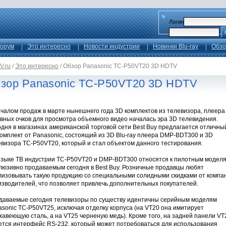
Логин
орум
Это интересно
Новости индустрии
Новинки Blu-ray
Обзо
V.ru
/
Это интересно
/
Обзор Panasonic TC-P50VT20 3D HDTV
зор Panasonic TC-P50VT20 3D HDTV
чалом продаж в марте нынешнего года 3D комплектов из телевизора, плеера
ивных очков для просмотра объемного видео началась эра 3D телевидения.
дня в магазинах американской торговой сети Best Buy предлагается отличны
омплект от Panasonic, состоящий из 3D Blu-ray плеера DMP-BDT300 и 3D
евизора TC-P50VT20, который и стал объектом данного тестирования.
языке ТВ индустрии TC-P50VT20 и DMP-BDT300 относятся к пилотным моделя
клюзивно продаваемым сегодня в Best Buy. Розничные продавцы любят
лизовывать такую продукцию со специальными солидными скидками от компа
изводителей, что позволяет привлечь дополнительных покупателей.
даваемые сегодня телевизоры по существу идентичны серийным моделям
sonic TC-P50VT25, исключая отделку корпуса (на VT20 она имитирует
авеющую сталь, а на VT25 черненую медь). Кроме того, на задней панели VT
ется интерфейс RS-232, который может потребоваться для использования