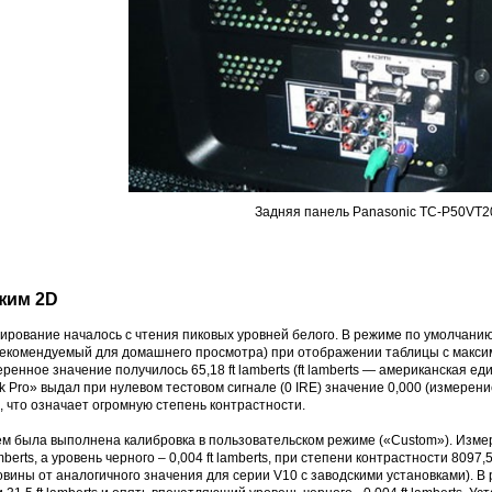
Задняя панель Panasonic TC-P50VT2
жим 2D
ирование началось с чтения пиковых уровней белого. В режиме по умолчанию 
рекомендуемый для домашнего просмотра) при отображении таблицы с макси
ренное значение получилось 65,18 ft lamberts (ft lamberts — американская еди
k Pro» выдал при нулевом тестовом сигнале (0 IRE) значение 0,000 (измерен
, что означает огромную степень контрастности.
ем была выполнена калибровка в пользовательском режиме («Custom»). Измер
amberts, а уровень черного – 0,004 ft lamberts, при степени контрастности 8097,
овины от аналогичного значения для серии V10 с заводскими установками). 