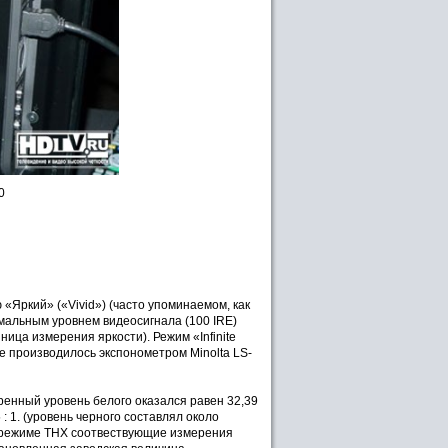
0
«Яркий» («Vivid») (часто упоминаемом, как
мальным уровнем видеосигнала (100 IRE)
ница измерения яркости). Режим «Infinite
ие производилось экспонометром Minolta LS-
енный уровень белого оказался равен 32,39
5 : 1. (уровень черного составлял около
В режиме THX соотвествующие измерения