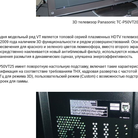
3D телевизор Panasonic TC-P50VT2
одня модельный ряд VT является топовой серией плазменных HDTV телевизор
 2009 года наличием 3D функциональности и рядом усовершенствований. Осн
есвечения для красного и зеленого цветов люминофора, вместо второго экра
осредственно наклеивается новый антибликовый фильтр, используются новы
ранения размытия в динамических сценах, улучшена энергоэффективность.
P50VT25 имеет поворотную настольную подставку, включает такие характерис
ификация на соответствие требованиям THX, кадровая развертка с частотой 
Гц для режима 3D), пользовательский режим (Custom) с возможностью подстр
роек для гаммы.