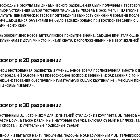
восходные результаты динамического разрешения были получены с тестового
мом устранения муара тестовая таблица выглядела в режиме full HD вполне 
ультаты динамических тестов подтвердили важность снижения времени после
емещающимися объектами не было зафиксировано при воспроизведении с Blu
амических сцен.
нь эффективно новое антибликовое покрытие экрана, дающее впечатляющие
тильниками и другими источниками света, расположенными не в вертикальной
осмотр в 2D разрешении
вершенствованная развертка и уменьшенное время послесвечения вместе с д
топередачей обеспечили превосходное воспроизведение изображения с точн
вершенствования обеспечили изумительную общую картинку, не имеющую при
 Гц «замыливания».
осмотр в 3D разрешении
нственным 3D источником для испытаний стал диск из комплекта BD плеера P
Astro Boy», а также различные натурные съемки, включая съемки на пляже, 
ы спорта и изумительные подводные съемки.
ько я ни пытался найти проблемы, подобные обнаруженным у 3D телевизоров