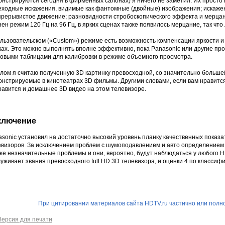
нстрируются сегодня в фирменных салонах) я ничего не заметил. Их просто 
еходные искажения, видимые как фантомные (двойные) изображения; искаже
прерывистое движение; разновидности стробоскопического эффекта и мерцан
ен режим 120 Гц на 96 Гц, в ярких сценах также появилось мерцание, так что
ользовательском («Custom») режиме есть возможность компенсации яркости и
ках. Это можно выполнять вполне эффективно, пока Panasonic или другие пр
товыми таблицами для калибровки в режиме объемного просмотра.
лом я считаю полученную 3D картинку превосходной, со значительно больше
онстрируемые в кинотеатрах 3D фильмы. Другими словами, если вам нравитс
равится и домашнее 3D видео на этом телевизоре.
ключение
sonic установил на достаточно высокий уровень планку качественных показат
евизоров. За исключением проблем с шумоподавлением и авто определением 
же незначительные проблемы и они, вероятно, будут наблюдаться у любого H
уживает звания превосходного full HD 3D телевизора, и оценки 4 по классиф
При цитировании материалов сайта HDTV.ru частично или полно
Версия для печати