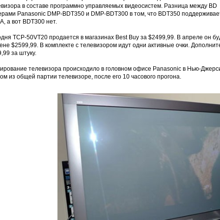
евизора в составе программно управляемых видеосистем. Разница между BD
ерами Panasonic DMP-BDT350 и DMP-BDT300 в том, что BDT350 поддерживае
, а вот BDT300 нет.
дня TCP-50VT20 продается в магазинах Best Buy за $2499,99. В апреле он бу
ене $2599,99. В комплекте с телевизором идут одни активные очки. Дополни
,99 за штуку.
тирование телевизора происходило в головном офисе Panasonic в Нью-Джерс
ом из общей партии телевизоре, после его 10 часового прогона.