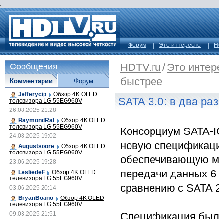
.
Форум
Это интересно
Н
HDTV.ru
/
Это интер
Сообщения
быстрее
Комментарии
Форум
Jefferycip
Обзор 4K OLED
SATA 3.0: в два ра
телевизора LG 55EG960V
26.08.2025 21:28
RaymondRal
Обзор 4K OLED
телевизора LG 55EG960V
Консорциум SATA-I
24.08.2025 19:02
новую спецификац
Augustsoore
Обзор 4K OLED
телевизора LG 55EG960V
обеспечивающую м
23.06.2025 19:28
передачи данных 6 
LesliedeF
Обзор 4K OLED
телевизора LG 55EG960V
сравнению с SATA 2
03.06.2025 20:14
BryanBoano
Обзор 4K OLED
телевизора LG 55EG960V
09.03.2025 21:51
Спецификация была