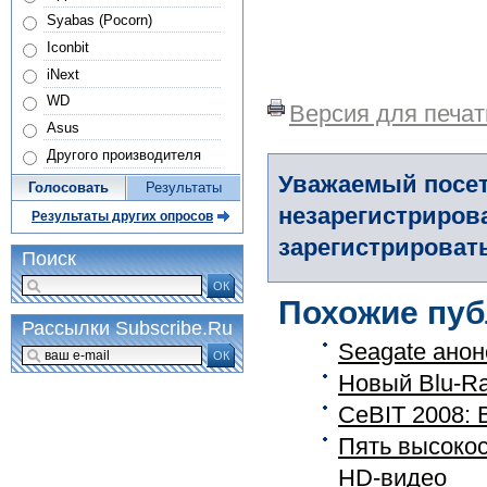
Syabas (Pocorn)
Iconbit
iNext
WD
Версия для печат
Asus
Другого производителя
Уважаемый посет
Голосовать
Результаты
незарегистриров
Результаты других опросов
зарегистрировать
Поиск
ОК
Похожие пуб
Рассылки Subscribe.Ru
Seagate анон
ОК
Новый Blu-Ra
CeBIT 2008: 
Пять высокос
HD-видео