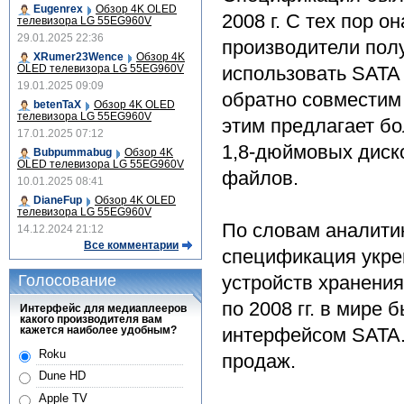
Eugenrex
Обзор 4K OLED
2008 г. С тех пор 
телевизора LG 55EG960V
29.01.2025 22:36
производители пол
XRumer23Wence
Обзор 4K
OLED телевизора LG 55EG960V
использовать SATA 
19.01.2025 09:09
обратно совместим
betenTaX
Обзор 4K OLED
телевизора LG 55EG960V
этим предлагает б
17.01.2025 07:12
1,8-дюймовых диск
Bubpummabug
Обзор 4K
OLED телевизора LG 55EG960V
файлов.
10.01.2025 08:41
DianeFup
Обзор 4K OLED
телевизора LG 55EG960V
По словам аналитик
14.12.2024 21:12
Все комментарии
спецификация укре
Голосование
устройств хранения
по 2008 гг. в мире 
Интерфейс для медиаплееров
какого производителя вам
кажется наиболее удобным?
интерфейсом SATA.
Roku
продаж.
Dune HD
Apple TV