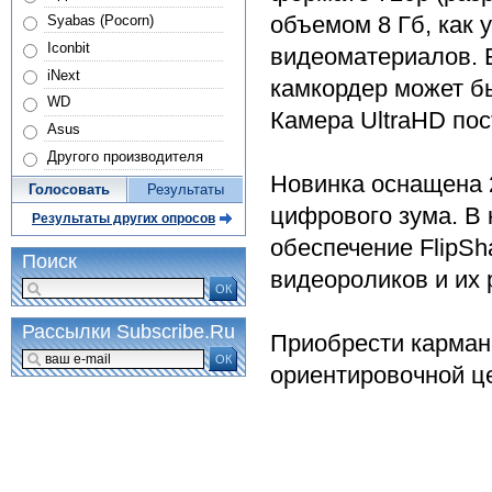
объемом 8 Гб, как 
Syabas (Pocorn)
Iconbit
видеоматериалов. 
iNext
камкордер может бы
WD
Камера UltraHD пос
Asus
Другого производителя
Новинка оснащена 
Голосовать
Результаты
цифрового зума. В
Результаты других опросов
обеспечение FlipS
Поиск
видеороликов и их 
ОК
Рассылки Subscribe.Ru
Приобрести карман
ОК
ориентировочной це