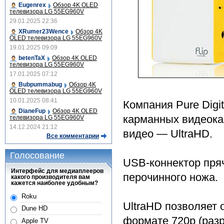
Eugenrex
Обзор 4K OLED
телевизора LG 55EG960V
29.01.2025 22:36
XRumer23Wence
Обзор 4K
OLED телевизора LG 55EG960V
19.01.2025 09:09
betenTaX
Обзор 4K OLED
телевизора LG 55EG960V
17.01.2025 07:12
Bubpummabug
Обзор 4K
OLED телевизора LG 55EG960V
10.01.2025 08:41
Компания Pure Digi
DianeFup
Обзор 4K OLED
карманных видеока
телевизора LG 55EG960V
14.12.2024 21:12
видео — UltraHD.
Все комментарии
Голосование
USB-коннектор пря
Интерфейс для медиаплееров
перочинного ножа.
какого производителя вам
кажется наиболее удобным?
Roku
UltraHD позволяет 
Dune HD
формате 720p (разр
Apple TV