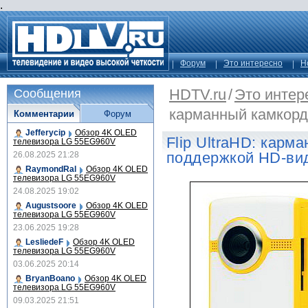
.
Форум
Это интересно
Н
HDTV.ru
/
Это интер
Сообщения
карманный камкорд
Комментарии
Форум
Jefferycip
Обзор 4K OLED
Flip UltraHD: карм
телевизора LG 55EG960V
поддержкой HD-ви
26.08.2025 21:28
RaymondRal
Обзор 4K OLED
телевизора LG 55EG960V
24.08.2025 19:02
Augustsoore
Обзор 4K OLED
телевизора LG 55EG960V
23.06.2025 19:28
LesliedeF
Обзор 4K OLED
телевизора LG 55EG960V
03.06.2025 20:14
BryanBoano
Обзор 4K OLED
телевизора LG 55EG960V
09.03.2025 21:51