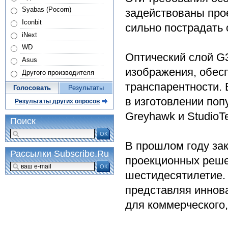
Syabas (Pocorn)
задействованы про
Iconbit
сильно пострадать 
iNext
WD
Оптический слой G
Asus
изображения, обес
Другого производителя
транспарентности.
Голосовать
Результаты
в изготовлении поп
Результаты других опросов
Greyhawk и StudioT
Поиск
ОК
В прошлом году зак
Рассылки Subscribe.Ru
проекционных решен
ОК
шестидесятилетие. 
представляя иннов
для коммерческого,