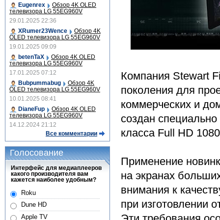
Eugenrex
Обзор 4K OLED
телевизора LG 55EG960V
29.01.2025 22:36
XRumer23Wence
Обзор 4K
OLED телевизора LG 55EG960V
19.01.2025 09:09
betenTaX
Обзор 4K OLED
телевизора LG 55EG960V
17.01.2025 07:12
Компания Stewart F
Bubpummabug
Обзор 4K
поколения для про
OLED телевизора LG 55EG960V
10.01.2025 08:41
коммерческих и дом
DianeFup
Обзор 4K OLED
телевизора LG 55EG960V
создан специально
14.12.2024 21:12
класса Full HD 108
Все комментарии
Голосование
Применение новинки
Интерфейс для медиаплееров
на экранах больши
какого производителя вам
кажется наиболее удобным?
внимания к качеств
Roku
при изготовлении 
Dune HD
Эти требования осо
Apple TV