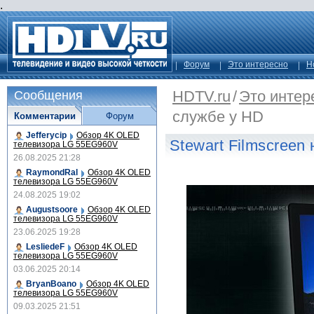
.
Форум
Это интересно
Н
HDTV.ru
/
Это интер
Сообщения
службе у HD
Комментарии
Форум
Jefferycip
Обзор 4K OLED
Stewart Filmscreen
телевизора LG 55EG960V
26.08.2025 21:28
RaymondRal
Обзор 4K OLED
телевизора LG 55EG960V
24.08.2025 19:02
Augustsoore
Обзор 4K OLED
телевизора LG 55EG960V
23.06.2025 19:28
LesliedeF
Обзор 4K OLED
телевизора LG 55EG960V
03.06.2025 20:14
BryanBoano
Обзор 4K OLED
телевизора LG 55EG960V
09.03.2025 21:51