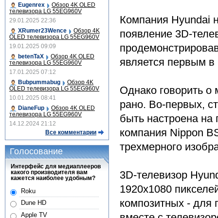
Eugenrex
Обзор 4K OLED
телевизора LG 55EG960V
Компания Hyundai 
29.01.2025 22:36
XRumer23Wence
Обзор 4K
появление 3D-теле
OLED телевизора LG 55EG960V
продемонстрировав
19.01.2025 09:09
betenTaX
Обзор 4K OLED
является первым в
телевизора LG 55EG960V
17.01.2025 07:12
Bubpummabug
Обзор 4K
Однако говорить о 
OLED телевизора LG 55EG960V
10.01.2025 08:41
рано. Во-первых, с
DianeFup
Обзор 4K OLED
телевизора LG 55EG960V
быть настроена на 
14.12.2024 21:12
компания Nippon BS
Все комментарии
трехмерного изобр
Голосование
Интерфейс для медиаплееров
какого производителя вам
3D-телевизор Hyun
кажется наиболее удобным?
1920x1080 пикселе
Roku
композитных - для 
Dune HD
вместе с телевизор
Apple TV