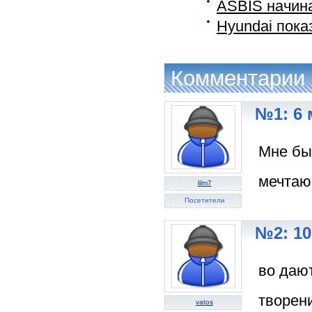
ASBIS начина
Hyundai пока
Комментарии
№1: 6 
Мне бы 
мечтаю.
lilm7
Посетители
№2: 10
во даю
творен
vatos