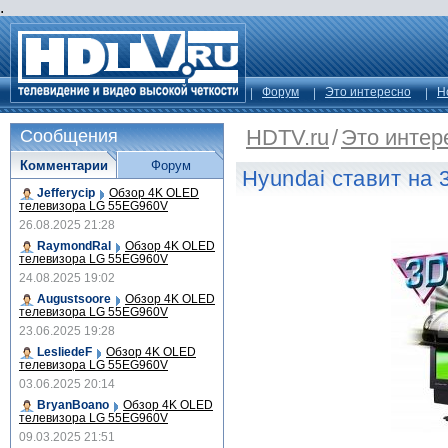
.
Форум
Это интересно
Н
HDTV.ru
/
Это интер
Сообщения
Комментарии
Форум
Hyundai ставит на 
Jefferycip
Обзор 4K OLED
телевизора LG 55EG960V
26.08.2025 21:28
RaymondRal
Обзор 4K OLED
телевизора LG 55EG960V
24.08.2025 19:02
Augustsoore
Обзор 4K OLED
телевизора LG 55EG960V
23.06.2025 19:28
LesliedeF
Обзор 4K OLED
телевизора LG 55EG960V
03.06.2025 20:14
BryanBoano
Обзор 4K OLED
телевизора LG 55EG960V
09.03.2025 21:51