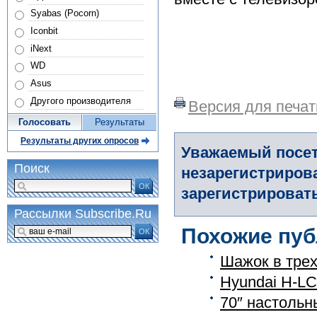
Syabas (Pocorn)
Iconbit
iNext
WD
Asus
Другого производителя
Версия для печат
Голосовать
Результаты
Результаты других опросов
Уважаемый посет
Поиск
незарегистриров
ОК
зарегистрировать
Рассылки Subscribe.Ru
Похожие пуб
ОК
Шажок в трех
Hyundai H-L
70″ настольн