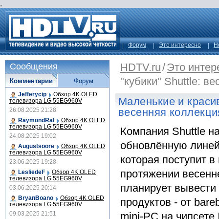
.
Форум
Это интересно
Н
HDTV.ru
/
Это интер
Сообщения
"кубики" Shuttle: в
Комментарии
Форум
Jefferycip
Обзор 4K OLED
Маленькие и красив
телевизора LG 55EG960V
весенняя коллекци
26.08.2025 21:28
RaymondRal
Обзор 4K OLED
телевизора LG 55EG960V
Компания Shuttle н
24.08.2025 19:02
обновлённую линей
Augustsoore
Обзор 4K OLED
телевизора LG 55EG960V
которая поступит в
23.06.2025 19:28
протяжении весенне
LesliedeF
Обзор 4K OLED
телевизора LG 55EG960V
планирует вывести
03.06.2025 20:14
BryanBoano
Обзор 4K OLED
продуктов - от bar
телевизора LG 55EG960V
09.03.2025 21:51
mini-PC на чипсете 