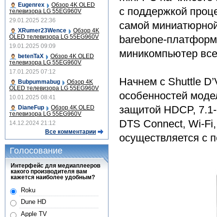
Eugenrex
Обзор 4K OLED
с поддержкой проц
телевизора LG 55EG960V
29.01.2025 22:36
самой миниатюрной
XRumer23Wence
Обзор 4K
OLED телевизора LG 55EG960V
barebone-платформ
19.01.2025 09:09
миникомпьютер всег
betenTaX
Обзор 4K OLED
телевизора LG 55EG960V
17.01.2025 07:12
Начнем с Shuttle 
Bubpummabug
Обзор 4K
OLED телевизора LG 55EG960V
особенностей моде
10.01.2025 08:41
защитой HDCP, 7.1-к
DianeFup
Обзор 4K OLED
телевизора LG 55EG960V
DTS Connect, Wi-Fi
14.12.2024 21:12
Все комментарии
осуществляется с 
Голосование
Интерфейс для медиаплееров
какого производителя вам
кажется наиболее удобным?
Roku
Dune HD
Apple TV