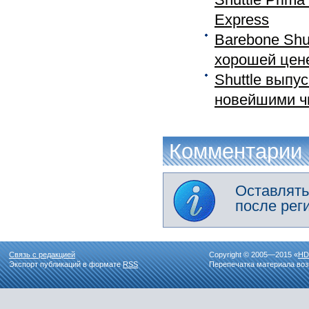
Express
Barebone Shu
хорошей цен
Shuttle выпу
новейшими чи
Комментарии
Оставлять
после рег
Связь с редакцией
Copyright © 2005—2015 «
HD
Экспорт публикаций в формате
RSS
Перепечатка материала воз