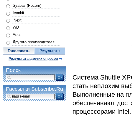
Syabas (Pocorn)
Iconbit
iNext
WD
Asus
Другого производителя
Голосовать
Результаты
Результаты других опросов
Поиск
Система Shuttle X
ОК
стать неплохим вы
Рассылки Subscribe.Ru
Выполненные на пла
ОК
обеспечивают досто
процессорами Intel.