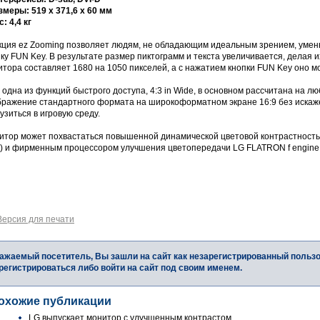
змеры: 519 x 371,6 x 60 мм
с: 4,4 кг
кция ez Zooming позволяет людям, не обладающим идеальным зрением, умен
ку FUN Key. В результате размер пиктограмм и текста увеличивается, делая 
тора составляет 1680 на 1050 пикселей, а с нажатием кнопки FUN Key оно м
одна из функций быстрого доступа, 4:3 in Wide, в основном рассчитана на л
бражение стандартного формата на широкоформатном экране 16:9 без искаже
узиться в игровую среду.
итор может похвастаться повышенной динамической цветовой контрастностью
G) и фирменным процессором улучшения цветопередачи LG FLATRON f engine
Версия для печати
ажаемый посетитель, Вы зашли на сайт как незарегистрированный польз
регистрироваться либо войти на сайт под своим именем.
охожие публикации
LG выпускает монитор с улучшенным контрастом