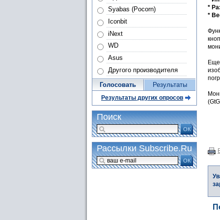
* Ра
Syabas (Pocorn)
* Ве
Iconbit
Фун
iNext
кноп
WD
мони
Asus
Еще 
Другого производителя
изо
погр
Голосовать
Результаты
Мон
Результаты других опросов
(Gt
Поиск
ОК
Рассылки Subscribe.Ru
ОК
Ув
за
П