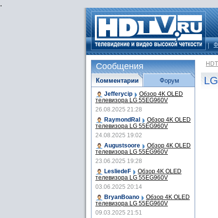
.
Ф
HDT
Сообщения
LG
Комментарии
Форум
Jefferycip
Обзор 4K OLED
телевизора LG 55EG960V
26.08.2025 21:28
RaymondRal
Обзор 4K OLED
телевизора LG 55EG960V
24.08.2025 19:02
Augustsoore
Обзор 4K OLED
телевизора LG 55EG960V
23.06.2025 19:28
LesliedeF
Обзор 4K OLED
телевизора LG 55EG960V
03.06.2025 20:14
BryanBoano
Обзор 4K OLED
телевизора LG 55EG960V
09.03.2025 21:51