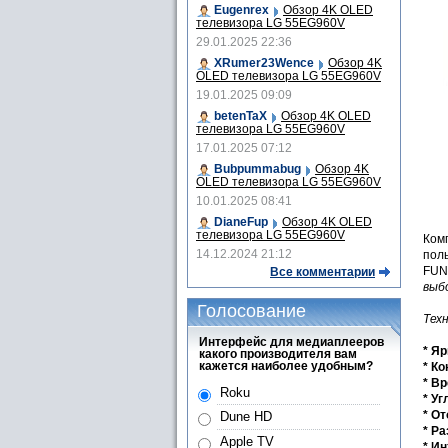
Eugenrex
Обзор 4K OLED
телевизора LG 55EG960V
29.01.2025 22:36
XRumer23Wence
Обзор 4K
OLED телевизора LG 55EG960V
19.01.2025 09:09
betenTaX
Обзор 4K OLED
телевизора LG 55EG960V
17.01.2025 07:12
Bubpummabug
Обзор 4K
OLED телевизора LG 55EG960V
10.01.2025 08:41
DianeFup
Обзор 4K OLED
телевизора LG 55EG960V
Комп
14.12.2024 21:12
поль
FUN
Все комментарии
выб
Голосование
Тех
Интерфейс для медиаплееров
* Яр
какого производителя вам
кажется наиболее удобным?
* Ко
* В
Roku
* Уг
* О
Dune HD
* Р
Apple TV
* И