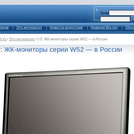
Логин
орум
Это интересно
Новости индустрии
Новинки Blu-ray
Обзо
V.ru
/
Это интересно
/
LG: ЖК-мониторы серии W52 — в России
: ЖК-мониторы серии W52 — в России