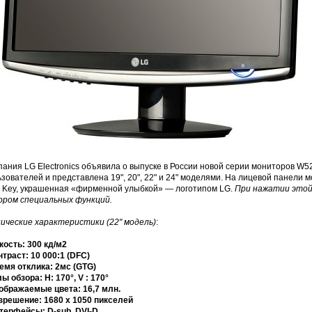
ания LG Electronics объявила о выпуске в России новой серии мониторов W5
зователей и представлена 19", 20", 22" и 24" моделями. На лицевой панели
 Key, украшенная «фирменной улыбкой» — логотипом LG.
При нажатии этой
ором специальных функций.
нические характеристики (22" модель)
:
кость: 300 кд/м2
нтраст: 10 000:1 (DFC)
ремя отклика: 2мс (GTG)
лы обзора: H: 170°, V : 170°
тображаемые цвета: 16,7 млн.
азрешение: 1680 x 1050 пикселей
нтерфейсы: D-sub, DVI-D