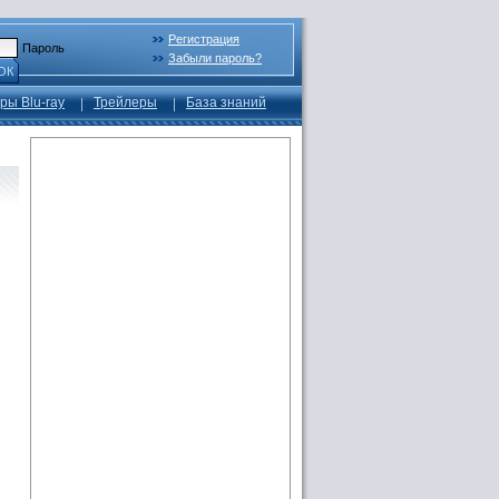
Регистрация
Пароль
Забыли пароль?
ОК
ры Blu-ray
Трейлеры
База знаний