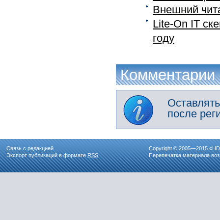
Внешний чита
Lite-On IT с
году
Комментарии
Оставлять
после рег
Связь с редакцией
Copyright © 2005—2015 «
HD
Экспорт публикаций в формате
RSS
Перепечатка материала воз