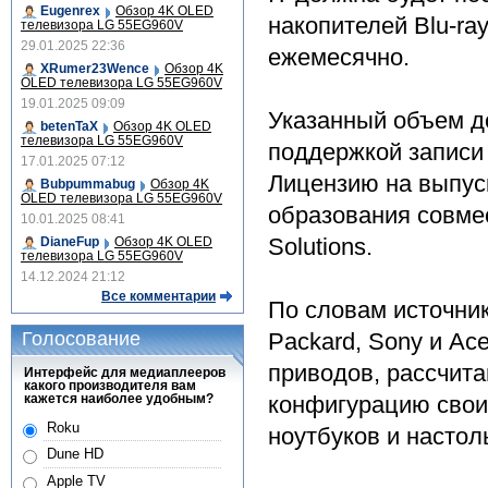
Eugenrex
Обзор 4K OLED
накопителей Blu-ra
телевизора LG 55EG960V
29.01.2025 22:36
ежемесячно.
XRumer23Wence
Обзор 4K
OLED телевизора LG 55EG960V
19.01.2025 09:09
Указанный объем д
betenTaX
Обзор 4K OLED
телевизора LG 55EG960V
поддержкой записи
17.01.2025 07:12
Лицензию на выпуск
Bubpummabug
Обзор 4K
OLED телевизора LG 55EG960V
образования совмест
10.01.2025 08:41
Solutions.
DianeFup
Обзор 4K OLED
телевизора LG 55EG960V
14.12.2024 21:12
Все комментарии
По словам источник
Голосование
Packard, Sony и A
приводов, рассчита
Интерфейс для медиаплееров
какого производителя вам
кажется наиболее удобным?
конфигурацию свои
Roku
ноутбуков и насто
Dune HD
Apple TV