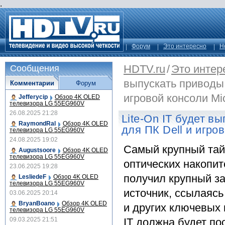
.
Форум
Это интересно
Н
HDTV.ru
/
Это интер
Сообщения
выпускать приводы 
Комментарии
Форум
игровой консоли Mic
Jefferycip
Обзор 4K OLED
телевизора LG 55EG960V
26.08.2025 21:28
Lite-On IT будет в
RaymondRal
Обзор 4K OLED
для ПК Dell и игров
телевизора LG 55EG960V
24.08.2025 19:02
Самый крупный тай
Augustsoore
Обзор 4K OLED
телевизора LG 55EG960V
оптических накопи
23.06.2025 19:28
получил крупный зак
LesliedeF
Обзор 4K OLED
телевизора LG 55EG960V
источник, ссылаясь
03.06.2025 20:14
BryanBoano
Обзор 4K OLED
и других ключевых 
телевизора LG 55EG960V
09.03.2025 21:51
IT должна будет по