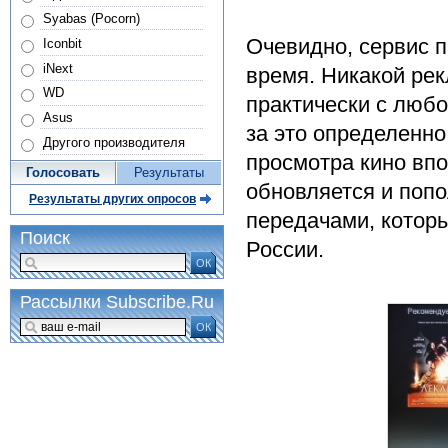
Syabas (Pocorn)
Очевидно, сервис п
Iconbit
iNext
время. Никакой рек
WD
практически с люб
Asus
за это определенно
Другого производителя
просмотра кино впо
Голосовать
Результаты
обновляется и поп
Результаты других опросов
передачами, котор
Поиск
России.
ОК
Рассылки Subscribe.Ru
ОК