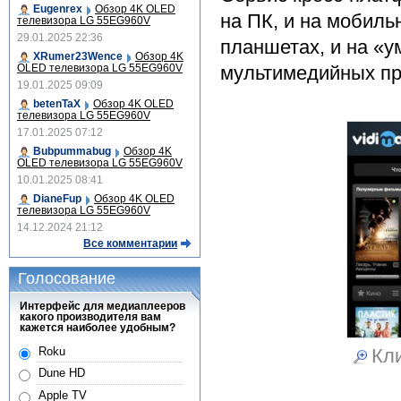
Eugenrex
Обзор 4K OLED
на ПК, и на мобиль
телевизора LG 55EG960V
29.01.2025 22:36
планшетах, и на «у
XRumer23Wence
Обзор 4K
OLED телевизора LG 55EG960V
мультимедийных пр
19.01.2025 09:09
betenTaX
Обзор 4K OLED
телевизора LG 55EG960V
17.01.2025 07:12
Bubpummabug
Обзор 4K
OLED телевизора LG 55EG960V
10.01.2025 08:41
DianeFup
Обзор 4K OLED
телевизора LG 55EG960V
14.12.2024 21:12
Все комментарии
Голосование
Интерфейс для медиаплееров
какого производителя вам
кажется наиболее удобным?
Roku
Кли
Dune HD
Apple TV