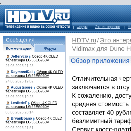
.
Форум
Это интересно
Н
HDTV.ru
/
Это интер
Сообщения
Vidimax для Dune 
Комментарии
Форум
Jefferycip
Обзор 4K OLED
Обзор приложения 
телевизора LG 55EG960V
26.08.2025 21:28
RaymondRal
Обзор 4K OLED
телевизора LG 55EG960V
Отличительная черт
24.08.2025 19:02
заключается в отсу
Augustsoore
Обзор 4K OLED
телевизора LG 55EG960V
К сожалению, досту
23.06.2025 19:28
средняя стоимость
LesliedeF
Обзор 4K OLED
телевизора LG 55EG960V
составляет 40 рубл
03.06.2025 20:14
BryanBoano
Обзор 4K OLED
безлимитный тариф
телевизора LG 55EG960V
09.03.2025 21:51
Сервис кросс-плат