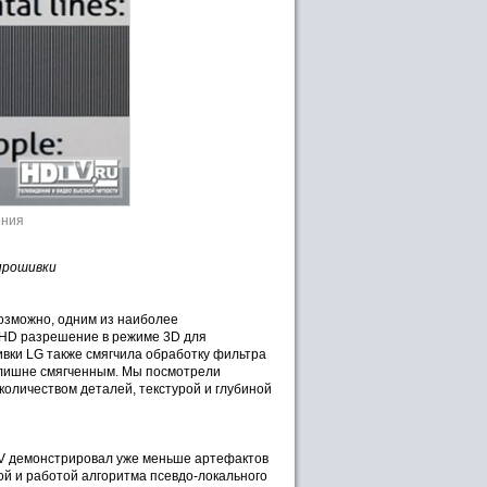
ения
прошивки
озможно, одним из наиболее
 HD разрешение в режиме 3D для
вки LG также смягчила обработку фильтра
злишне смягченным. Мы посмотрели
количеством деталей, текстурой и глубиной
0V демонстрировал уже меньше артефактов
ой и работой алгоритма псевдо-локального