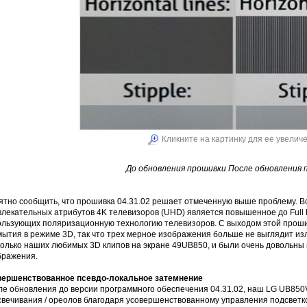
Кликните на картинку для ее увелич
До обновления прошивки После обновления 
ятно сообщить, что прошивка 04.31.02 решает отмеченную выше проблему. В
влекательных атрибутов 4K телевизоров (UHD) является повышенное до Full
ользующих поляризационную технологию телевизоров. С выходом этой проши
мытия в режиме 3D, так что трех мерное изображения больше не выглядит и
олько наших любимых 3D клипов на экране 49UB850, и были очень довольны 
бражения.
вершенствованное псевдо-локальное затемнение
ле обновления до версии программного обеспечения 04.31.02, наш LG UB85
свечивания / ореолов благодаря усовершенствованному управления подсветк