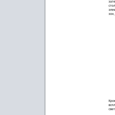
зате
стол
эле
зон,
Кром
всп
све