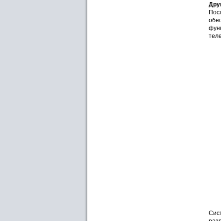
Дру
Посл
обес
фун
теле
Сист
разр