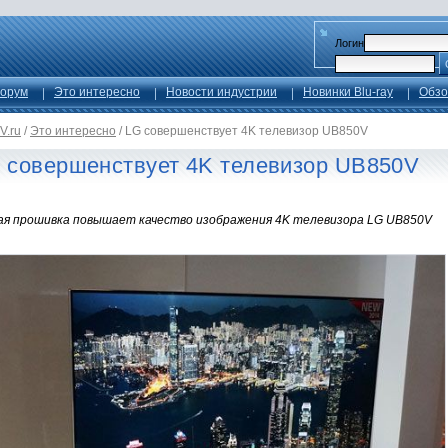
Логин
орум
Это интересно
Новости индустрии
Новинки Blu-ray
Обзо
V.ru
/
Это интересно
/
LG совершенствует 4K телевизор UB850V
 совершенствует 4K телевизор UB850V
ая прошивка повышает качество изображения 4K телевизора LG UB850V