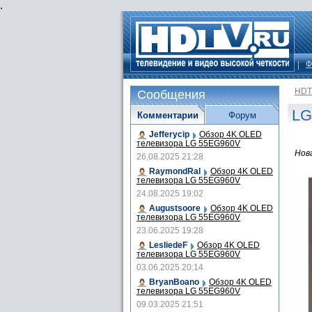
.
Ф
HDT
Сообщения
LG
Комментарии
Форум
Jefferycip
Обзор 4K OLED
телевизора LG 55EG960V
Нов
26.08.2025 21:28
RaymondRal
Обзор 4K OLED
телевизора LG 55EG960V
24.08.2025 19:02
Augustsoore
Обзор 4K OLED
телевизора LG 55EG960V
23.06.2025 19:28
LesliedeF
Обзор 4K OLED
телевизора LG 55EG960V
03.06.2025 20:14
BryanBoano
Обзор 4K OLED
телевизора LG 55EG960V
09.03.2025 21:51