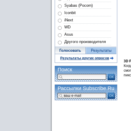
Syabas (Pocorn)
Iconbit
iNext
WD
Asus
Другого производителя
Голосовать
Результаты
Результаты других опросов
3D F
Когд
Поиск
смо
пикс
ОК
Рассылки Subscribe.Ru
ОК