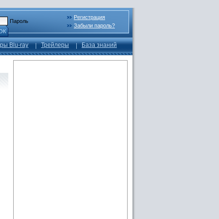
Регистрация
Пароль
Забыли пароль?
ОК
ры Blu-ray
Трейлеры
База знаний