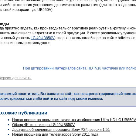
я-либо технология устранения динамического размытия (для этого вы должны
ельной иерархии - до UB950V).
воды
да приятно видеть, как производитель оперативно реагирует на критику и ко
ранить имеющиеся недостатки в своей продукции. В свете различных улучше
тинговый уровень
LG 49UB850V
в первоначальном обзоре на сайте hdtvtest.c
офессионалы рекомендуют».
При цитировании материалов сайта HDTV.ru частично или полно
Версия для печати
ажаемый посетитель, Вы зашли на сайт как незарегистрированный польз
регистрироваться либо войти на сайт под своим именем.
охожие публикации
Новая прошивка повышает качество изображения Ultra HD LG UB850V
Обзор 4K телевизора LG 49UB850V
Доступна обновленная прошивка Sony PS4, версии 1.51
Новая прошивка для телевизоров Sony 2011 года