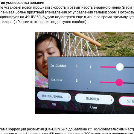
гие усовершенствования
е установки новой прошивки скорость и отзывчивость экранного меню (в том
печивая более приятный впечатления от управления телевизором. Потоковый
кционирует на 49UB850, будучи недоступен еще в июне во время предыдущег
визора (в России этот сервис недоступен вообще).
ема коррекции размытия (De-Blur) был добавлена к " Пользовательским наст
ешение выше базового для ЖК панели уровня в 300 строк, что и неудивительн