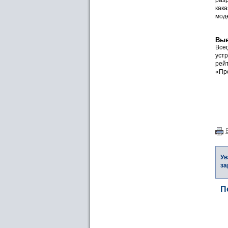
кака
мод
Вы
Всег
уст
рей
«Пр
Ув
за
П