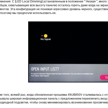
мнения. С [LED Local Dimming] установленным в положение " Низкая ", много
бцов, охватывающие всю высоту панели) осталось гореть даже когда на экра
ментов. Эта конфигурация не понижая агрессивно уровень черного, существе
 поэтому мы предпочли использовать ее.
е того, всякий раз, когда обновленная прошивка 49UB850V сталкивалась с от
лывала широкая информационная панель с предложением переключить вход 
тодиодной подсветки, чтобы снова минимизировать возникновение просвечив