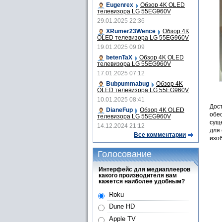
Eugenrex
Обзор 4K OLED
телевизора LG 55EG960V
29.01.2025 22:36
XRumer23Wence
Обзор 4K
OLED телевизора LG 55EG960V
19.01.2025 09:09
betenTaX
Обзор 4K OLED
телевизора LG 55EG960V
17.01.2025 07:12
Bubpummabug
Обзор 4K
OLED телевизора LG 55EG960V
10.01.2025 08:41
Дос
DianeFup
Обзор 4K OLED
обе
телевизора LG 55EG960V
суще
14.12.2024 21:12
для
Все комментарии
изо
Голосование
Интерфейс для медиаплееров
какого производителя вам
кажется наиболее удобным?
Roku
Dune HD
Apple TV