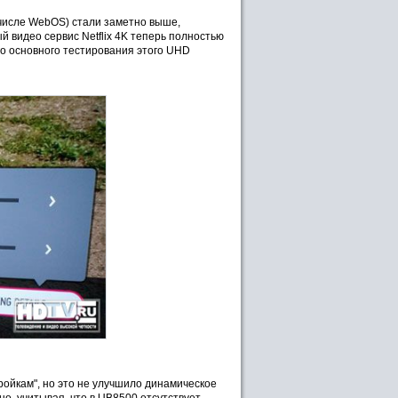
 числе WebOS) стали заметно выше,
 видео сервис Netflix 4K теперь полностью
о основного тестирования этого UHD
ройкам", но это не улучшило динамическое
о, учитывая, что в UB8500 отсутствует