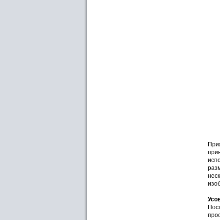
При
при
исп
раз
неск
изо
Усо
Пос
про