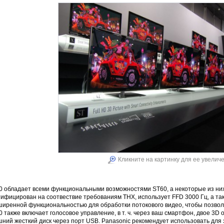
Кликните на картинку для ее увелич
0 обладает всеми функциональными возможностями ST60, а некоторые из ни
тифицирован на соотвествие требованиям THX, использует FFD 3000 Гц, а та
ширенной функциональностью для обработки потокового видео, чтобы позволи
 также включает голосовое управление, в т. ч. через ваш смартфон, двое 3D 
ний жесткий диск через порт USB. Panasonic рекомендует использовать для 