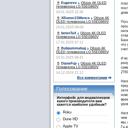
Eugenrex
Обзор 4K OLED
плаз
телевизора LG 55EG960V
пос
29.01.2025 22:36
дома
XRumer23Wence
Обзор 4K
OLED телевизора LG 55EG960V
Посл
прош
19.01.2025 09:09
нес
betenTaX
Обзор 4K OLED
отка
телевизора LG 55EG960V
Банк
17.01.2025 07:12
что
Bubpummabug
Обзор 4K
счит
OLED телевизора LG 55EG960V
10.01.2025 08:41
И вс
раз
DianeFup
Обзор 4K OLED
телевизора LG 55EG960V
сам
ZT60
14.12.2024 21:12
Все комментарии
Наск
пред
Голосование
зат
ново
Интерфейс для медиаплееров
врем
какого производителя вам
уров
кажется наиболее удобным?
Roku
Нес
чем 
Dune HD
мы, 
Apple TV
Гц д