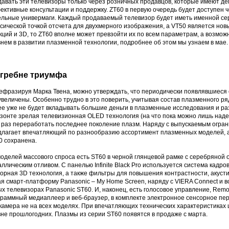
давать эти телевизоры только через розничных продавцов, которые имеют д
ективные консультации и поддержку. ZT60 в первую очередь будет доступен 
ельные универмаги. Каждый продаваемый телевизор будет иметь именной сер
ссической точкой отсчета для двухмерного изображения, а VT50 является но
кций и 3D, то ZT60 вполне может превзойти их по всем параметрам, а возмо
нем в развитии плазменной технологии, подробнее об этом мы узнаем в мае.
 гребне триумфа
ефразируя Марка Твена, можно утверждать, что периодически появлявшиеся
величены. Особенно трудно в это поверить, учитывая состав плазменного ря
е уже не будет вкладывать большие деньги в плазменные исследования и разр
изонте зрелая телевизионная OLED технология (на что пока можно лишь наде
 раз переработать последнее поколение плазм. Наряду с выпускаемым огран
длагает впечатляющий по разнообразию ассортимент плазменных моделей, а 
0 сохранена.
оделей массового спроса есть ST60 в черной глянцевой рамке с серебряной о
ллическим отливом. С панелью Infinite Black Pro используется система кадр
орная 3D технология, а также фильтры для повышения контрастности, акусти
я смарт-платформу Panasonic – My Home Screen, наряду с VIERA Connect и в
х телевизорах Panasonic ST60. И, наконец, есть голосовое управление, Remote
раммный медиаплеер и веб-браузер, в комплекте электронное сенсорное перо
камера не на всех моделях. При впечатляющих технических характеристиках 
не прошлогодних. Плазмы из серии ST60 появятся в продаже с марта.