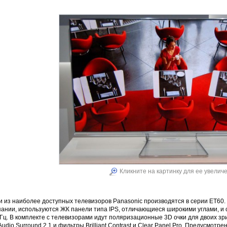
Кликните на картинку для ее увелич
 из наиболее доступных телевизоров Panasonic производятся в серии ЕT60. 
пании, используются ЖК панели типа IPS, отличающиеся широкими углами, и 
Гц. В комплекте с телевизорами идут поляризационные 3D очки для двоих зр
udio Surround 2.1 и фильтры Brilliant Contrast и Clear Panel Pro. Предусмо