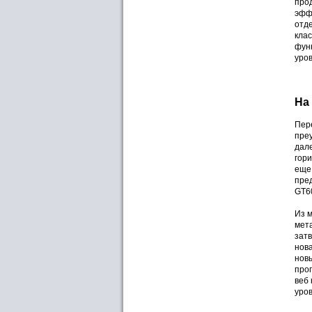
про
эфф
отд
кла
фун
уров
На
Пер
преу
дале
гор
еще
пре
GT6
Из м
мета
затв
нова
новы
прог
веб 
уров