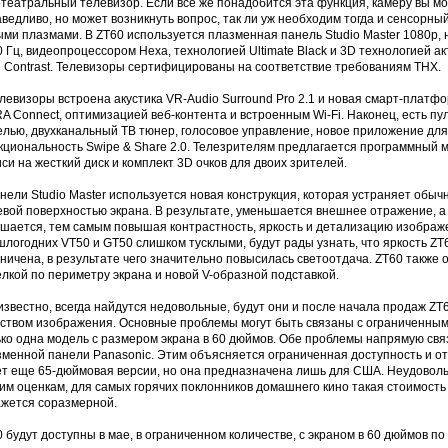
театральный телевизор. Если все же понадобится эта функция, камеру вы м
ведливо, но может возникнуть вопрос, так ли уж необходим тогда и сенсорн
ми плазмами. В ZT60 используется плазменная панель Studio Master 1080p, н
 Гц, видеопроцессором Hexa, технологией Ultimate Black и 3D технологией акт
h Contrast. Телевизоры сертифицированы на соответствие требованиям THX.
левизоры встроена акустика VR-Audio Surround Pro 2.1 и новая смарт-платфо
A Connect, оптимизацией веб-контента и встроенным Wi-Fi. Наконец, есть пу
елью, двухканальный ТВ тюнер, голосовое управление, новое приложение для
кциональность Swipe & Share 2.0. Телезрителям предлагается программный 
си на жесткий диск и комплект 3D очков для двоих зрителей.
нели Studio Master используется новая конструкция, которая устраняет обы
евой поверхностью экрана. В результате, уменьшается внешнее отражение, а
шается, тем самым повышая контрастность, яркость и детализацию изображен
логодних VT50 и GT50 слишком тусклыми, будут рады узнать, что яркость ZT6
ничена, в результате чего значительно повысилась светоотдача. ZT60 также
лкой по периметру экрана и новой V-образной подставкой.
известно, всегда найдутся недовольные, будут они и после начала продаж ZT6
ством изображения. Основные проблемы могут быть связаны с ограниченным 
ько одна модель с размером экрана в 60 дюймов. Обе проблемы напрямую свя
зменной панели Panasonic. Этим объясняется ограниченная доступность и от
ет еще 65-дюймовая версии, но она предназначена лишь для США. Неудовольс
м оценкам, для самых горячих поклонников домашнего кино такая стоимость
ажется соразмерной.
 будут доступны в мае, в ограниченном количестве, с экраном в 60 дюймов по