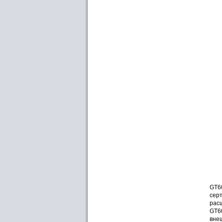
GT6
сер
рас
GT60
внеш