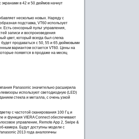
с экранами в 42 и 50 дюймов начнут
обавляет несколько новых. Наряду с
-образная подставка, VT60 использует
ти. Есть сенсорный пульт управления,
стей записи и воспроизведения
ый цвет, который всегда был слегка
будет продаваться с 50, 55 и 65 дюймовыми
венным вариантом остается VT60. Цены на
 которые появятся в продаже на месяц
омпания Panasonic значительно расширила
телевизоры используют светодиодную (LED)
анием стекла и металла, с очень узкой
етку с частотой сканирования 100 Гц и
e и функция VIERA Connect обеспечивают
олосовое управление, Remote App 2, Swipe &
еб-камера. Будут доступны модели с
 Panasonic 2013 года аналогичны