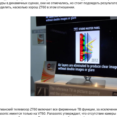
уры в динамичных сценах, они не отмечались, но стоит подождать результат
делить, насколько хорош ZT60 в этом отношении.
гманский телевизор ZT60 включает все фирменные ТВ функции, за исключени
sonic имеется только на VT60. Panasonic утверждает, что отсутствие камеры