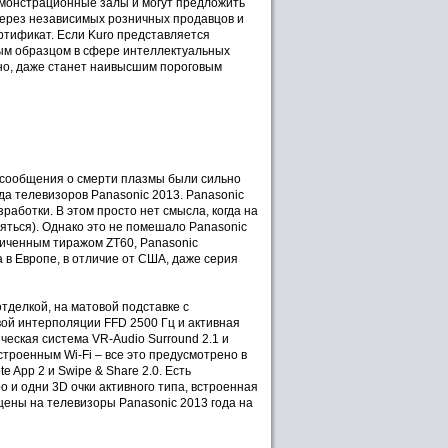
емонстрационные залы и могут предложить
через независимых розничных продавцов и
тификат. Если Kuro представляется
вым образцом в сфере интеллектуальных
жно, даже станет наивысшим пороговым
 сообщения о смерти плазмы были сильно
да телевизоров Panasonic 2013. Panasonic
аботки. В этом просто нет смысла, когда на
яться). Однако это не помешало Panasonic
иченным тиражом ZT60, Panasonic
в Европе, в отличие от США, даже серия
тделкой, на матовой подставке с
овой интерполяции FFD 2500 Гц и активная
ческая система VR-Audio Surround 2.1 и
строенным Wi-Fi – все это предусмотрено в
 App 2 и Swipe & Share 2.0. Есть
 и одни 3D очки активного типа, встроенная
цены на телевизоры Panasonic 2013 года на