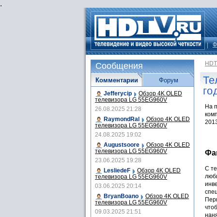
.
Ф
HDT
Сообщения
Те
Комментарии
Форум
го
Jefferycip
Обзор 4K OLED
телевизора LG 55EG960V
На 
26.08.2025 21:28
ком
RaymondRal
Обзор 4K OLED
2013
телевизора LG 55EG960V
24.08.2025 19:02
Augustsoore
Обзор 4K OLED
телевизора LG 55EG960V
Фа
23.06.2025 19:28
С те
LesliedeF
Обзор 4K OLED
люб
телевизора LG 55EG960V
инв
03.06.2025 20:14
спе
BryanBoano
Обзор 4K OLED
Пер
телевизора LG 55EG960V
чтоб
09.03.2025 21:51
нан