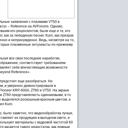
альные заявления с плазмами VT50 в
тус – Reference на AVForums. Однако,
вшим его рецензентом, были еще и те, кто
, как за лебединую песню. Kuro, как призрак
ренно и непринужденно. Ведь, несмотря на то,
которые плазменные энтузиасты по-прежнему
ользуя все свои последние наработки,
ображения, соответствует требованиям
тавляет себе впечатляющие возможности
Beyond Reference».
 предстоит еще разобраться. Но
ом, и уверенно демонстрировали в
oneer KRP-600A, ZT60 и VT50. На экране
 и ZT60 представлялисть одинаковыми, в то
же выделялся роскошным красным цветом, а
ил Kuro.
, было заметно, что видеообработка лучше,
тавляет их продукцию в выгодном свете, и
спользуют материалы с кадровой частотой 60
о касается такого недостатка, как ложные