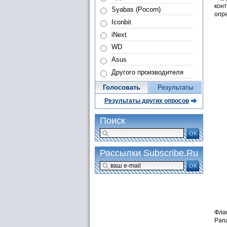
конт
Syabas (Pocorn)
опре
Iconbit
iNext
WD
Asus
Другого производителя
Голосовать
Результаты
Результаты других опросов
Поиск
ОК
Рассылки Subscribe.Ru
ОК
Фла
Pana