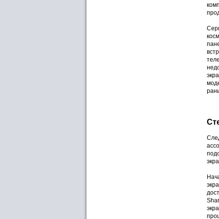
комп
прод
Сери
косм
пане
вст
теле
нед
экр
моде
ран
Cт
Сле
ассо
подс
экра
Нач
экр
дост
Shar
экра
про