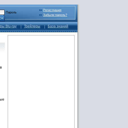
Регистрация
Пароль
Забыли пароль?
ОК
ры Blu-ray
Трейлеры
База знаний
в
ные