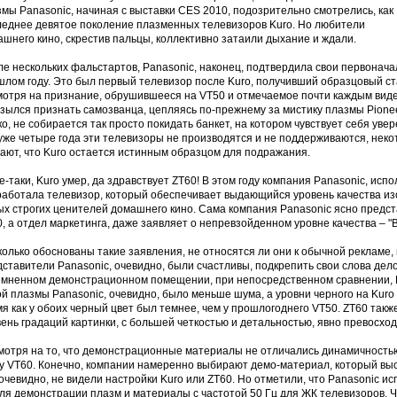
мы Panasonic, начиная с выставки CES 2010, подозрительно смотрелись, как
леднее девятое поколение плазменных телевизоров Kuro. Но любители
шнего кино, скрестив пальцы, коллективно затаили дыхание и ждали.
е нескольких фальстартов, Panasonic, наконец, подтвердила свои первонач
лом году. Это был первый телевизор после Kuro, получивший образцовый ста
мотря на признание, обрушившееся на VT50 и отмечаемое почти каждым виде
зылся признать самозванца, цепляясь по-прежнему за мистику плазмы Pioneer
о, не собирается так просто покидать банкет, на котором чувствует себя уве
 уже четыре года эти телевизоры не производятся и не поддерживаются, не
ают, что Kuro остается истинным образцом для подражания.
е-таки, Kuro умер, да здравствует ZT60! В этом году компания Panasonic, исп
работала телевизор, который обеспечивает выдающийся уровень качества из
ых строгих ценителей домашнего кино. Сама компания Panasonic ясно предс
, а отдел маркетинга, даже заявляет о непревзойденном уровне качества – "
олько обоснованы такие заявления, не относятся ли они к обычной рекламе,
ставители Panasonic, очевидно, были счастливы, подкрепить свои слова дел
емненном демонстрационном помещении, при непосредственном сравнении, Pi
й плазмы Panasonic, очевидно, было меньше шума, а уровни черного на Kuro
я как у обоих черный цвет был темнее, чем у прошлогоднего VT50. ZT60 так
ень градаций картинки, с большей четкостью и детальностью, явно превосход
мотря на то, что демонстрационные материалы не отличались динамичностью
у VT60. Конечно, компании намеренно выбирают демо-материал, который выс
очевидно, не видели настройки Kuro или ZT60. Но отметили, что Panasonic и
ля демонстрации плазм и материалы с частотой 50 Гц для ЖК телевизоров. Чт