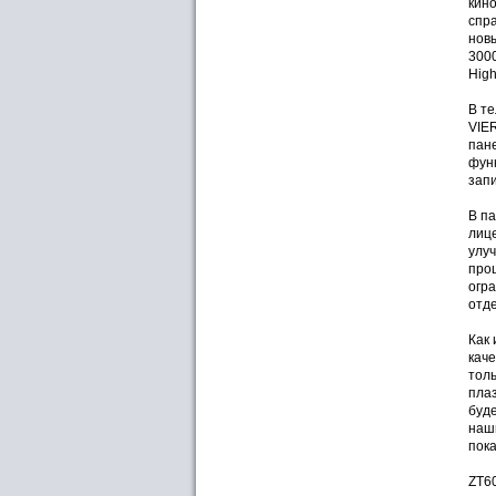
кино
спра
новы
3000
Hig
В те
VIER
пан
фун
запи
В па
лиц
улуч
прош
огра
отде
Как 
каче
тол
пла
буд
наши
пок
ZT60