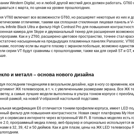
ании Western Digital, но и любой другой жесткий диск должен работать. GT60 
аваться с марта, по ценам на уровне прошлогодних.
я VT60 включает все возможности GT60, но расширяет некоторые из них и д
етическими отличиями, такими как сплошная стеклянная лицевая панель и V
ль Infinite Black Ultra и фильтр High Contrast Pro для повышения контрастнос
роенная камера для Skype и двухканальный тюнер для расширения возможно
программ. Как и у ZT60, расширено цветовое пространство, точнее стал красн
остаточно насыщенным на предыдущих плазменных панелях Panasonic. VT60 
анами, поэтому если вы ищете плазму с экраном побольше, возможно единст
ли серии VT будут сравнимы с прошлогодними, также как для серий ST и GT,
ьше.
екло и металл – основа нового дизайна
дуя последним тенденциям в визуальном дизайне, идя в ногу со временем, к
ртимент ЖК телевизоров, в т. ч. с увеличенными размерами экрана. Все ЖК 
ветку, а самые лучшие модели выполнены в ультра тонком корпусе с преоблад
нной рамкой, на новой V-образной настольной подставке.
альная модификация E6 отличается тонким профилем корпуса, имеет LED подв
анный фильтр для повышения контрастности. Новая смарт платформа My Hom
уп к сервисам в интернете через встроенный Wi-Fi. В топовых моделях есть г
e 2.0, программный медиа плеер, веб-браузер и опционально используется в
нами в 32, 39, 42 и 50 дюймов. Как и для плазм, цены на ЖК LED телевизоры
шлогодним.