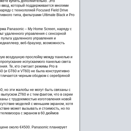
ожете купить дополнительно. Это
ый ввод, который поддерживается многими
аряду с технологией Focused Field Drive
ивного типа, фильтрами Ultimate Black и Pro
рма Panasonic – My Home Screen, наряду с
льт удаленного управления с сенсорной
 пульта удаленного управления и
медиаплеер, веб-браузер, возможность
чную воздушную прослойку между панелью и
 пропускание испускаемого панелью света
ия. Те, кто считает режимы Pro в
0 (и GT60 и VT60) не была конструктивно
 отличается черным ободком с серебряной
0, но эти жалобы не могут быть связаны с
выпуском ZT60 и с тем фактом, что в серии
заны с трудоемкостью изготовления новой
сутствие моделей с меньшим экраном, хотя
твие может вызывать и стоимость, но по
 телевизора с экраном в 60 дюймов
 цене около €4500. Panasonic планирует