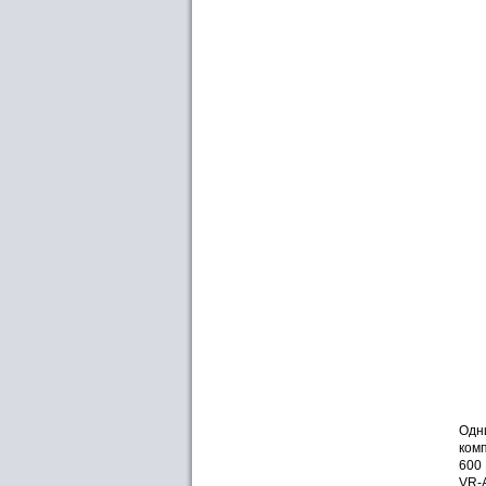
Одни
ком
600 
VR-A