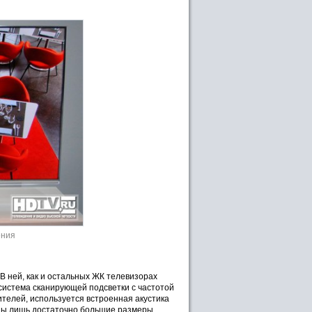
ения
В ней, как и остальных ЖК телевизорах
система сканирующей подсветки с частотой
ителей, используется встроенная акустика
трены лишь достаточно большие размеры