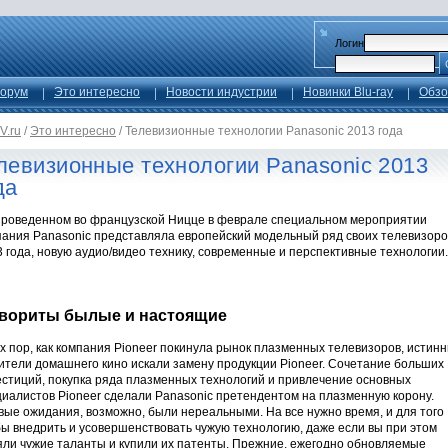
Логин
орум
Это интересно
Новости индустрии
Новинки Blu-ray
Обзо
V.ru
/
Это интересно
/
Телевизионные технологии Panasonic 2013 года
левизионные технологии Panasonic 2013
да
проведенном во французской Ницце в феврале специальном мероприятии
пания Panаsonic представляла европейский модельный ряд своих телевизоро
 года, новую аудио/видео технику, современные и перспективные технологии.
вориты былые и настоящие
х пор, как компания Pioneer покинула рынок плазменных телевизоров, истин
ители домашнего кино искали замену продукции Pioneer. Cочетание больших
естиций, покупка ряда плазменных технологий и привлечение основных
циалистов Pioneer сделали Panasonic претендентом на плазменную корону.
вые ожидания, возможно, были нереальными. На все нужно время, и для того
ы внедрить и усовершенствовать чужую технологию, даже если вы при этом
яли чужие таланты и купили их патенты. Прежние, ежегодно обновляемые